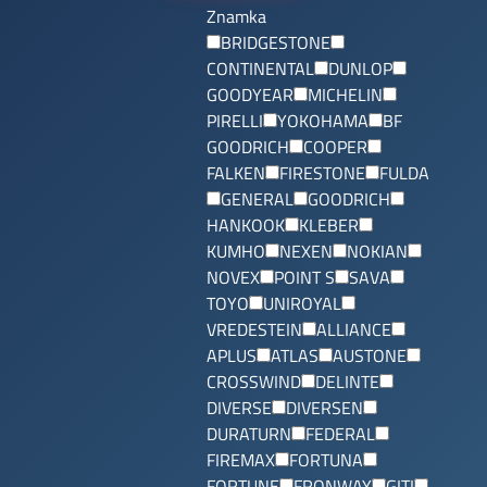
Znamka
BRIDGESTONE
CONTINENTAL
DUNLOP
GOODYEAR
MICHELIN
PIRELLI
YOKOHAMA
BF
GOODRICH
COOPER
FALKEN
FIRESTONE
FULDA
GENERAL
GOODRICH
HANKOOK
KLEBER
KUMHO
NEXEN
NOKIAN
NOVEX
POINT S
SAVA
TOYO
UNIROYAL
VREDESTEIN
ALLIANCE
APLUS
ATLAS
AUSTONE
CROSSWIND
DELINTE
DIVERSE
DIVERSEN
DURATURN
FEDERAL
FIREMAX
FORTUNA
FORTUNE
FRONWAY
GITI