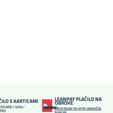
LEANPAY PLAČILO NA
ČILO S KARTICAMI
OBROKE
RCARD / VISA /
ENOSTAVNI IN HITRI OBROČNI
TRO
NAKUPI