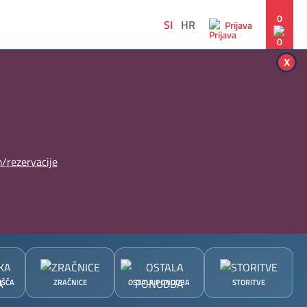
0
SI
HR
Prijava
x
/rezervacije
IŠČA
ZRAČNICE
OSTALA PONUDBA
STORITVE