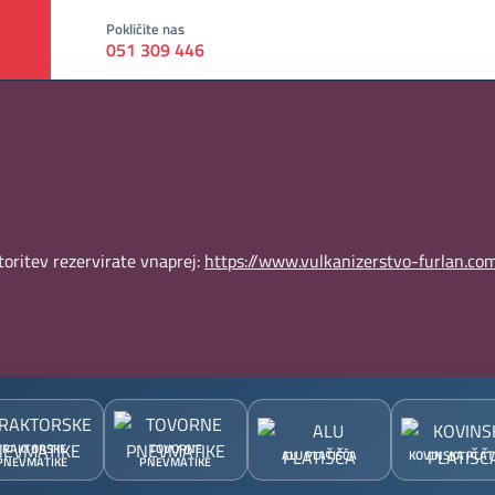
Pokličite nas
051 309 446
oritev rezervirate vnaprej:
https://www.vulkanizerstvo-furlan.com
TRAKTORSKE
TOVORNE
ALU PLATIŠČA
KOVINSKA PLAT
PNEVMATIKE
PNEVMATIKE