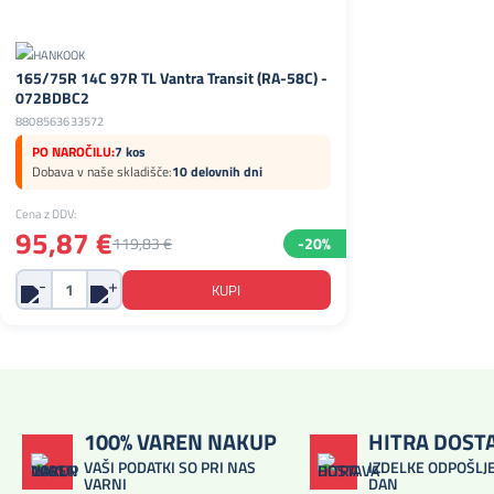
165/75R 14C 97R TL Vantra Transit (RA-58C) -
072BDBC2
8808563633572
PO NAROČILU:
7 kos
Dobava v naše skladišče:
10 delovnih dni
Cena z DDV:
95,87 €
119,83 €
-20%
100% VAREN NAKUP
HITRA DOST
VAŠI PODATKI SO PRI NAS
IZDELKE ODPOŠLJE
VARNI
DAN