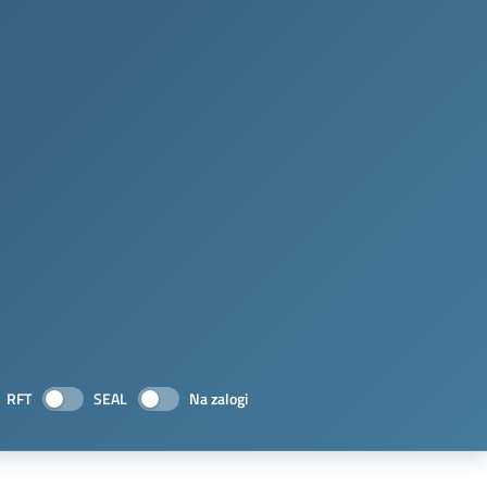
RFT
SEAL
Na zalogi