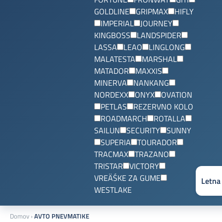
GOLDLINE
GRIPMAX
HIFLY
IMPERIAL
JOURNEY
KINGBOSS
LANDSPIDER
LASSA
LEAO
LINGLONG
MALATESTA
MARSHAL
MATADOR
MAXXIS
MINERVA
NANKANG
NORDEXX
ONYX
OVATION
PETLAS
REZERVNO KOLO
ROADMARCH
ROTALLA
SAILUN
SECURITY
SUNNY
SUPERIA
TOURADOR
TRACMAX
TRAZANO
TRISTAR
VICTORY
VREÄŚKE ZA GUME
WESTLAKE
Domov
›
AVTO PNEVMATIKE