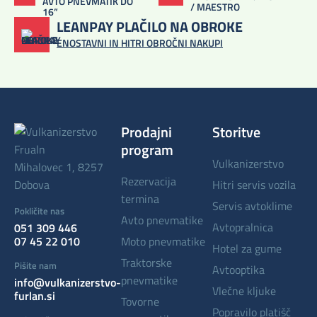
AVTO PNEVMATIK DO
/ MAESTRO
16”
LEANPAY PLAČILO NA OBROKE
ENOSTAVNI IN HITRI OBROČNI NAKUPI
Prodajni
Storitve
program
vulkanizerstvo
Mihalovec 1, 8257
rezervacija
Dobova
hitri servis vozila
termina
servis avtoklime
Pokličite nas
avto pnevmatike
avtopralnica
051 309 446
07 45 22 010
moto pnevmatike
hotel za gume
traktorske
Pišite nam
avtooptika
pnevmatike
info@vulkanizerstvo-
vlečne kljuke
furlan.si
tovorne
popravilo platišč