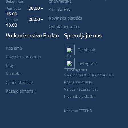
pnevmatike
Delovni čas
08.00 -
Pon-pet.:
alu platišča
16.00
kovinska platišča
08.00 -
Sobota:
13.00
ostala ponudba
Vulkanizerstvo Furlan
Spremljajte nas
kdo smo
Facebook
pogosta vprašanja
Instagram
blog
kontakt
© vulkanizerstvo-furlan.si 2026
cenik storitev
Pogoji poslovanja
Varovanje zasebnosti
kazalo dimenzij
Pravilnik o piškotkih
izdelava: ETREND