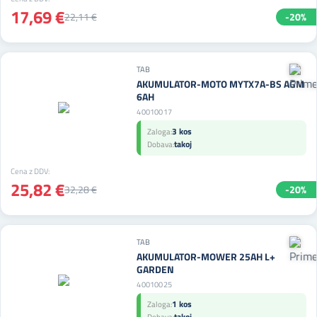
17,69 €
22,11 €
-20%
TAB
AKUMULATOR-MOTO MYTX7A-BS AGM
6AH
40010017
3 kos
Zaloga:
takoj
Dobava:
Cena z DDV:
25,82 €
32,28 €
-20%
TAB
AKUMULATOR-MOWER 25AH L+
GARDEN
40010025
1 kos
Zaloga:
takoj