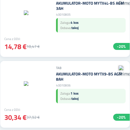
AKUMULATOR-MOTO MYTX4L-BS AGM
3AH
40010805
4 kos
Zaloga:
takoj
Dobava:
Cena z DDV:
14,78 €
18,47 €
-20%
TAB
AKUMULATOR-MOTO MYTX9-BS AGM
8AH
40010806
1 kos
Zaloga:
takoj
Dobava:
Cena z DDV:
30,34 €
37,92 €
-20%