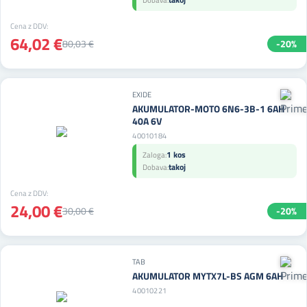
Dobava:
Cena z DDV:
64,02 €
80,03 €
-20%
EXIDE
AKUMULATOR-MOTO 6N6-3B-1 6AH
40A 6V
40010184
1 kos
Zaloga:
takoj
Dobava:
Cena z DDV:
24,00 €
30,00 €
-20%
TAB
AKUMULATOR MYTX7L-BS AGM 6AH
40010221