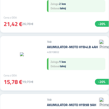
2 kos
Zaloga:
takoj
Dobava:
Cena z DDV:
21,42 €
26,78 €
-20%
TAB
AKUMULATOR-MOTO HYB4LB 4AH
40010802
1 kos
Zaloga:
takoj
Dobava:
Cena z DDV:
15,78 €
19,73 €
-20%
TAB
AKUMULATOR-MOTO HYB9B 9AH