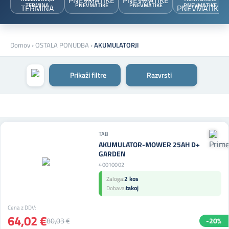
TERMINA
PNEVMATIKE
PNEVMATIKE
PNEVMATIKE
Domov
›
OSTALA PONUDBA
›
AKUMULATORJI
Prikaži filtre
Razvrsti
TAB
AKUMULATOR-MOWER 25AH D+
GARDEN
40010002
2 kos
Zaloga:
takoj
Dobava:
Cena z DDV:
64,02 €
80,03 €
-20%