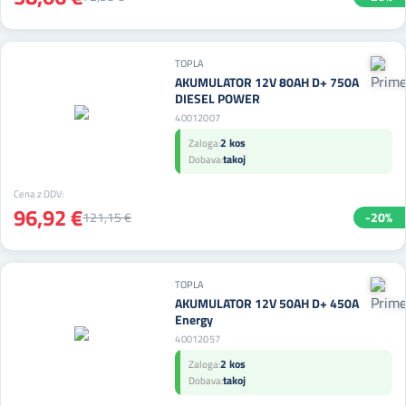
TOPLA
AKUMULATOR 12V 80AH D+ 750A
DIESEL POWER
40012007
2 kos
Zaloga:
takoj
Dobava:
Cena z DDV:
96,92 €
121,15 €
-20%
TOPLA
AKUMULATOR 12V 50AH D+ 450A
Energy
40012057
2 kos
Zaloga:
takoj
Dobava: