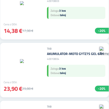
40010803
3 kos
Zaloga:
takoj
Dobava:
Cena z DDV:
14,38 €
17,98 €
-20%
TAB
AKUMULATOR-MOTO GYTZ7S GEL 6AH
40010804
3 kos
Zaloga:
takoj
Dobava:
Cena z DDV:
23,90 €
29,88 €
-20%
TAB