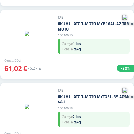
TAB
AKUMULATOR-MOTO MYB16AL-A2 TAB
MOTO
40010010
1 kos
Zaloga:
takoj
Dobava:
Cena z DDV:
61,02 €
76,27 €
-20%
TAB
AKUMULATOR-MOTO MYTX5L-BS AGM
4AH
40010016
2 kos
Zaloga:
takoj
Dobava:
Cena z DDV: