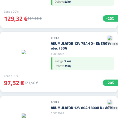
takoj
Dobava:
Cena z DDV:
129,32 €
161,65 €
-20%
TOPLA
AKUMULATOR 12V 75AH D+ ENERGY
rdeč 750A
40012087
3 kos
Zaloga:
takoj
Dobava:
Cena z DDV:
97,52 €
121,90 €
-20%
TOPLA
AKUMULATOR 12V 80AH 800A D+ AGM
40012097