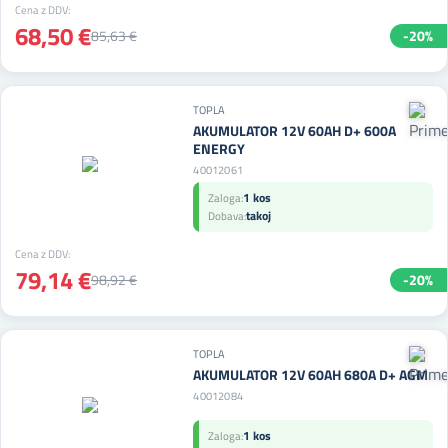
Cena z DDV:
68,50 €
85,63 €
-20%
TOPLA
AKUMULATOR 12V 60AH D+ 600A
ENERGY
40012061
1 kos
Zaloga:
takoj
Dobava:
Cena z DDV:
79,14 €
98,92 €
-20%
TOPLA
AKUMULATOR 12V 60AH 680A D+ AGM
40012084
1 kos
Zaloga: