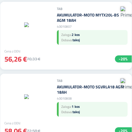
TAB
AKUMULATOR-MOTO MYTX20L-BS
AGM 18AH
40010807
2 kos
Zaloga:
takoj
Dobava:
Cena z DDV:
56,26 €
70,33 €
-20%
TAB
AKUMULATOR-MOTO 5GVRLA18 AGM
18AH
40010808
1 kos
Zaloga:
takoj
Dobava:
Cena z DDV:
58,06 €
72,58 €
-20%