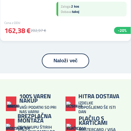
2 kos
Zaloga:
takoj
Dobava:
Cena z DDV:
162,38 €
202,97 €
-20%
Naloži več
100% VAREN
HITRA DOSTAVA
NAKUP
IZDELKE
VAŠI PODATKI SO PRI
ODPOŠLJEMO ŠE ISTI
NAS VARNI
DAN
BREZPLAČNA
PLAČILO S
MONTAŽA
KARTICAMI
OB NAKUPU ŠTIRIH
MASTERCARD / VISA