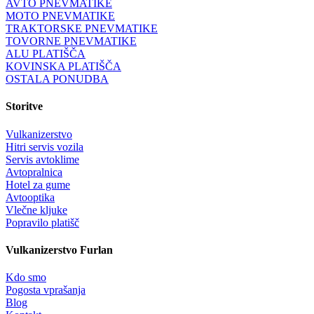
AVTO PNEVMATIKE
MOTO PNEVMATIKE
TRAKTORSKE PNEVMATIKE
TOVORNE PNEVMATIKE
ALU PLATIŠČA
KOVINSKA PLATIŠČA
OSTALA PONUDBA
Storitve
Vulkanizerstvo
Hitri servis vozila
Servis avtoklime
Avtopralnica
Hotel za gume
Avtooptika
Vlečne kljuke
Popravilo platišč
Vulkanizerstvo Furlan
Kdo smo
Pogosta vprašanja
Blog