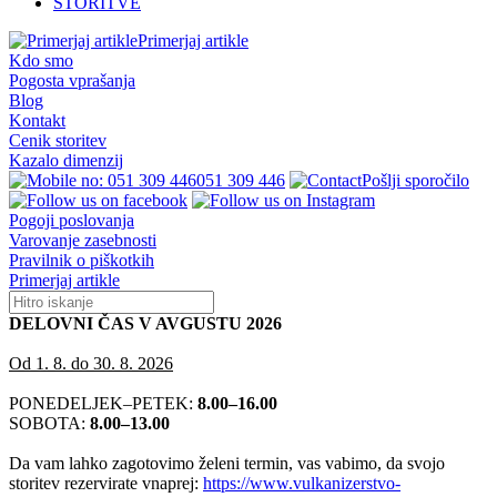
STORITVE
Primerjaj artikle
Kdo smo
Pogosta vprašanja
Blog
Kontakt
Cenik storitev
Kazalo dimenzij
051 309 446
Pošlji sporočilo
Pogoji poslovanja
Varovanje zasebnosti
Pravilnik o piškotkih
Primerjaj artikle
DELOVNI ČAS V AVGUSTU 2026
Od 1. 8. do 30. 8. 2026
PONEDELJEK–PETEK:
8.00–16.00
SOBOTA:
8.00–13.00
Da vam lahko zagotovimo želeni termin, vas vabimo, da svojo
storitev rezervirate vnaprej:
https://www.vulkanizerstvo-