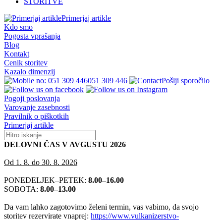
STORITVE
Primerjaj artikle
Kdo smo
Pogosta vprašanja
Blog
Kontakt
Cenik storitev
Kazalo dimenzij
051 309 446
Pošlji sporočilo
Pogoji poslovanja
Varovanje zasebnosti
Pravilnik o piškotkih
Primerjaj artikle
DELOVNI ČAS V AVGUSTU 2026
Od 1. 8. do 30. 8. 2026
PONEDELJEK–PETEK:
8.00–16.00
SOBOTA:
8.00–13.00
Da vam lahko zagotovimo želeni termin, vas vabimo, da svojo
storitev rezervirate vnaprej:
https://www.vulkanizerstvo-