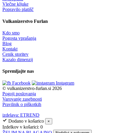
Vlečne kljuke
Popravilo platišč
Vulkanizerstvo Furlan
Kdo smo
Pogosta vprašanja
Blog
Kontakt
Cenik storitev
Kazalo dimenzij
Spremljajte nas
Facebook
Instagram
© vulkanizerstvo-furlan.si 2026
Pogoji poslovanja
Varovanje zasebnosti
Pravilnik o piškotkih
izdelava: ETREND
Dodano v košarico
×
Izdelkov v košarici:
0
ŽELIM NA BLAGAJNO
Nadaljuj z nakupom