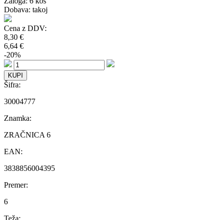
Zaloga:
6 kos
Dobava: takoj
Cena z DDV:
8,30 €
6,64 €
-20%
Šifra:
30004777
Znamka:
ZRAČNICA 6
EAN:
3838856004395
Premer:
6
Teža: