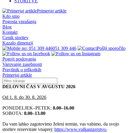
STORITVE
Primerjaj artikle
Kdo smo
Pogosta vprašanja
Blog
Kontakt
Cenik storitev
Kazalo dimenzij
051 309 446
Pošlji sporočilo
Pogoji poslovanja
Varovanje zasebnosti
Pravilnik o piškotkih
Primerjaj artikle
DELOVNI ČAS V AVGUSTU 2026
Od 1. 8. do 30. 8. 2026
PONEDELJEK–PETEK:
8.00–16.00
SOBOTA:
8.00–13.00
Da vam lahko zagotovimo želeni termin, vas vabimo, da svojo
storitev rezervirate vnaprej:
https://www.vulkanizerstvo-