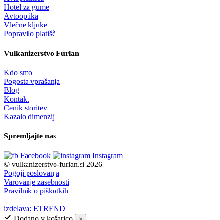
Hotel za gume
Avtooptika
Vlečne kljuke
Popravilo platišč
Vulkanizerstvo Furlan
Kdo smo
Pogosta vprašanja
Blog
Kontakt
Cenik storitev
Kazalo dimenzij
Spremljajte nas
Facebook
Instagram
© vulkanizerstvo-furlan.si 2026
Pogoji poslovanja
Varovanje zasebnosti
Pravilnik o piškotkih
izdelava: ETREND
Dodano v košarico
×