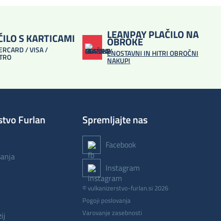
LEANPAY PLAČILO NA
ČILO S KARTICAMI
OBROKE
RCARD / VISA /
ENOSTAVNI IN HITRI OBROČNI
TRO
NAKUPI
stvo Furlan
Spremljajte nas
Facebook
šanja
Instagram
© vulkanizerstvo-furlan.si 2026
v
Pogoji poslovanja
Varovanje zasebnosti
ij