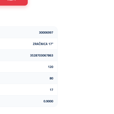
30006997
ZRAČNICA 17"
3528703067863
120
80
17
0.9000