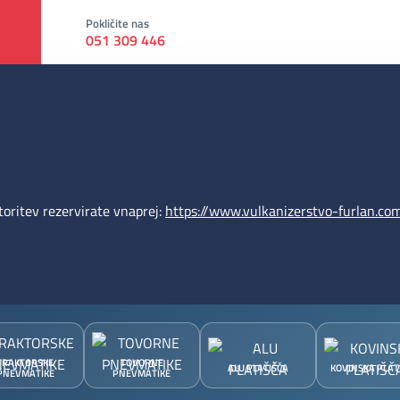
Pokličite nas
051 309 446
oritev rezervirate vnaprej:
https://www.vulkanizerstvo-furlan.com
TRAKTORSKE
TOVORNE
ALU PLATIŠČA
KOVINSKA PLAT
PNEVMATIKE
PNEVMATIKE