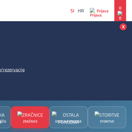
0
SI
HR
Prijava
x
/rezervacije
IŠČA
ZRAČNICE
OSTALA PONUDBA
STORITVE