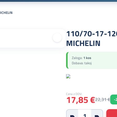
MICHELIN
110/70-17-12
MICHELIN
Zaloga:
1 kos
Dobava: takoj
Cena z DDV:
17,85 €
22,31 €
-