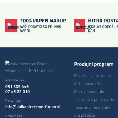
100% VAREN NAKUP
HITRA DOST
VAŠI PODATKI SO PRI NAS
IZDELKE ODPOŠLJE
VARNI
DAN
Prodajni program
Mihalovec 1, 8257 Dobova
rezervacija termina
Pokličite nas
avto pnevmatike
051 309 446
07 45 22 010
moto pnevmatike
traktorske pnevmatike
Pišite nam
info@vulkanizerstvo-furlan.si
tovorne pnevmatike
alu platišča
Delovni čas