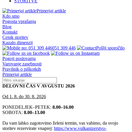
STORITVE
Primerjaj artikle
Kdo smo
Pogosta vprašanja
Blog
Kontakt
Cenik storitev
Kazalo dimenzij
051 309 446
Pošlji sporočilo
Pogoji poslovanja
Varovanje zasebnosti
Pravilnik o piškotkih
Primerjaj artikle
DELOVNI ČAS V AVGUSTU 2026
Od 1. 8. do 30. 8. 2026
PONEDELJEK–PETEK:
8.00–16.00
SOBOTA:
8.00–13.00
Da vam lahko zagotovimo želeni termin, vas vabimo, da svojo
storitev rezervirate vnaprej:
https://www.vulkanizerstvo-