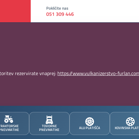
Pokličite nas
051 309 446
oritev rezervirate vnaprej:
https://www.vulkanizerstvo-furlan.com
TRAKTORSKE
TOVORNE
ALU PLATIŠČA
KOVINSKA PLAT
PNEVMATIKE
PNEVMATIKE