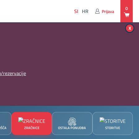
0
SI
HR
Prijava
x
/rezervacije
IŠČA
ZRAČNICE
OSTALA PONUDBA
STORITVE