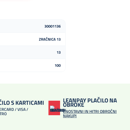
30001136
ZRAČNICA 13
13
100
LEANPAY PLAČILO NA
ČILO S KARTICAMI
OBROKE
RCARD / VISA /
ENOSTAVNI IN HITRI OBROČNI
TRO
NAKUPI