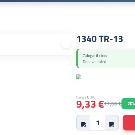
1340 TR-13
Zaloga:
8+ kos
Dobava: takoj
Cena z DDV:
9,33 €
11,66 €
-20%