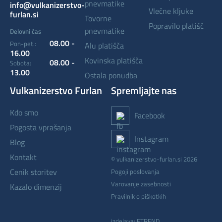
pnevmatike
info@vulkanizerstvo-
vlečne kljuke
furlan.si
tovorne
popravilo platišč
pnevmatike
Delovni čas
08.00 -
Pon-pet.:
alu platišča
16.00
kovinska platišča
08.00 -
Sobota:
13.00
ostala ponudba
Vulkanizerstvo Furlan
Spremljajte nas
kdo smo
Facebook
pogosta vprašanja
Instagram
blog
kontakt
© vulkanizerstvo-furlan.si 2026
cenik storitev
Pogoji poslovanja
Varovanje zasebnosti
kazalo dimenzij
Pravilnik o piškotkih
izdelava: ETREND