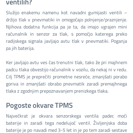
ventilih?
Služijo enakemu namenu kot navadni gumijasti ventili –
držijo tlak v pnevmatiki in omogočajo polnjenje/praznjenje.
Njihova dodatna funkcija pa je ta, da imajo vgrajen mini
računalnik in senzor za tlak, s pomočjo katerega preko
radijskega signala javljajo avtu tlak v pnevmatiki. Poganja
pa jih baterija.
Ker javljajo avtu ves čas trenutni tlak, tako že pri majhnem
padcu tlaka obvestijo računalnik v vozilu, da nekaj ni v redu.
Cilj TPMS je preprečiti prometne nesreče, zmanjšati porabo
goriva in zmanjšati obrabo pnevmatik zaradi premajhnega
tlaka z zgodnjim prepoznavanjem prenizkega tlaka.
Pogoste okvare TPMS
Največkrat je okvara senzorskega ventila padec moči
baterije in zaradi tega nedelujoč ventil. Življenjska doba
baterije je po navadi med 3-5 let in je po tem zaradi sestave