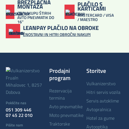
BREZPLAČNA
PLAČILO S
MONTAŽA
KARTICAMI
OB NAKUPU ŠTIRIH
MASTERCARD / VISA
AVTO PNEVMATIK DO
/ MAESTRO
16”
LEANPAY PLAČILO NA OBROKE
ENOSTAVNI IN HITRI OBROČNI NAKUPI
Prodajni
Storitve
program
vulkanizerstvo
Mihalovec 1, 8257
rezervacija
Dobova
hitri servis vozila
termina
servis avtoklime
Pokličite nas
avto pnevmatike
avtopralnica
051 309 446
07 45 22 010
moto pnevmatike
hotel za gume
traktorske
Pišite nam
avtooptika