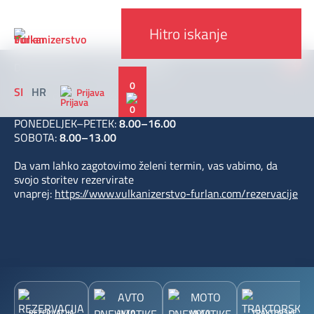
x
DELOVNI ČAS V AVGUSTU 2026
0
SI
HR
Prijava
Od 1. 8. do 30. 8. 2026
PONEDELJEK–PETEK:
8.00–16.00
SOBOTA:
8.00–13.00
Da vam lahko zagotovimo želeni termin, vas vabimo, da
svojo storitev rezervirate
vnaprej:
https://www.vulkanizerstvo-furlan.com/rezervacije
REZERVACIJA
AVTO
MOTO
TRAKTORSKE