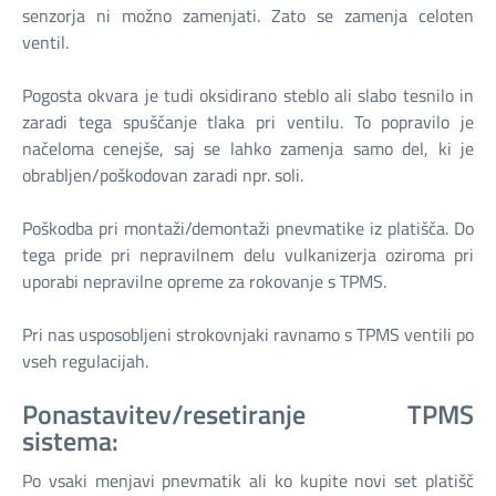
senzorja ni možno zamenjati. Zato se zamenja celoten
ventil.
Pogosta okvara je tudi oksidirano steblo ali slabo tesnilo in
zaradi tega spuščanje tlaka pri ventilu. To popravilo je
načeloma cenejše, saj se lahko zamenja samo del, ki je
obrabljen/poškodovan zaradi npr. soli.
Poškodba pri montaži/demontaži pnevmatike iz platišča. Do
tega pride pri nepravilnem delu vulkanizerja oziroma pri
uporabi nepravilne opreme za rokovanje s TPMS.
Pri nas usposobljeni strokovnjaki ravnamo s TPMS ventili po
vseh regulacijah.
Ponastavitev/resetiranje TPMS
sistema:​
Po vsaki menjavi pnevmatik ali ko kupite novi set platišč