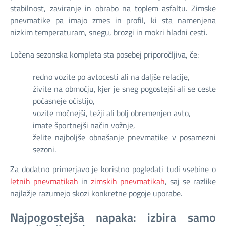
stabilnost, zaviranje in obrabo na toplem asfaltu. Zimske
pnevmatike pa imajo zmes in profil, ki sta namenjena
nizkim temperaturam, snegu, brozgi in mokri hladni cesti.
Ločena sezonska kompleta sta posebej priporočljiva, če:
redno vozite po avtocesti ali na daljše relacije,
živite na območju, kjer je sneg pogostejši ali se ceste
počasneje očistijo,
vozite močnejši, težji ali bolj obremenjen avto,
imate športnejši način vožnje,
želite najboljše obnašanje pnevmatike v posamezni
sezoni.
Za dodatno primerjavo je koristno pogledati tudi vsebine o
letnih pnevmatikah
in
zimskih pnevmatikah
, saj se razlike
najlažje razumejo skozi konkretne pogoje uporabe.
Najpogostejša napaka: izbira samo