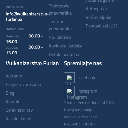
traktorske
Pišite nam
avtooptika
pnevmatike
info@vulkanizerstvo-
vlečne kljuke
furlan.si
tovorne
popravilo platišč
pnevmatike
Delovni čas
08.00 -
Pon-pet.:
alu platišča
16.00
kovinska platišča
08.00 -
Sobota:
13.00
ostala ponudba
Vulkanizerstvo Furlan
Spremljajte nas
kdo smo
Facebook
pogosta vprašanja
Instagram
blog
kontakt
© vulkanizerstvo-furlan.si 2026
cenik storitev
Pogoji poslovanja
Varovanje zasebnosti
kazalo dimenzij
Pravilnik o piškotkih