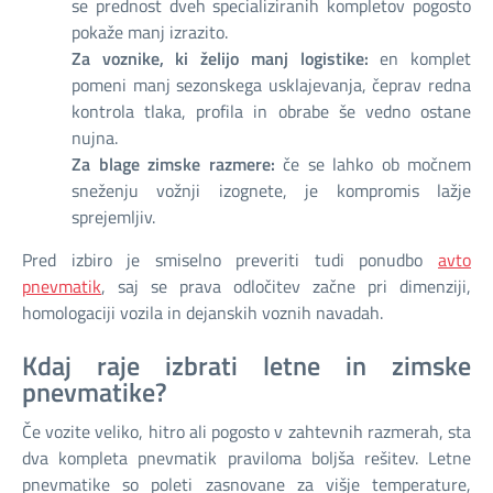
se prednost dveh specializiranih kompletov pogosto
pokaže manj izrazito.
Za voznike, ki želijo manj logistike:
en komplet
pomeni manj sezonskega usklajevanja, čeprav redna
kontrola tlaka, profila in obrabe še vedno ostane
nujna.
Za blage zimske razmere:
če se lahko ob močnem
sneženju vožnji izognete, je kompromis lažje
sprejemljiv.
Pred izbiro je smiselno preveriti tudi ponudbo
avto
pnevmatik
, saj se prava odločitev začne pri dimenziji,
homologaciji vozila in dejanskih voznih navadah.
Kdaj raje izbrati letne in zimske
pnevmatike?
Če vozite veliko, hitro ali pogosto v zahtevnih razmerah, sta
dva kompleta pnevmatik praviloma boljša rešitev. Letne
pnevmatike so poleti zasnovane za višje temperature,