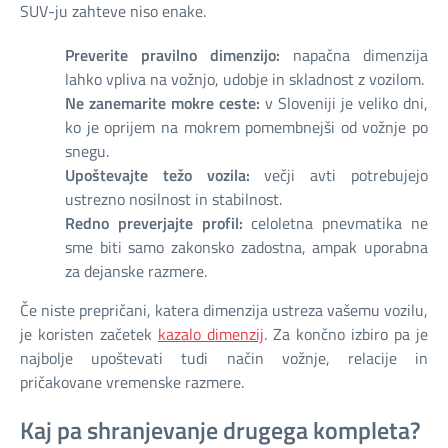
SUV-ju zahteve niso enake.
Preverite pravilno dimenzijo:
napačna dimenzija
lahko vpliva na vožnjo, udobje in skladnost z vozilom.
Ne zanemarite mokre ceste:
v Sloveniji je veliko dni,
ko je oprijem na mokrem pomembnejši od vožnje po
snegu.
Upoštevajte težo vozila:
večji avti potrebujejo
ustrezno nosilnost in stabilnost.
Redno preverjajte profil:
celoletna pnevmatika ne
sme biti samo zakonsko zadostna, ampak uporabna
za dejanske razmere.
Če niste prepričani, katera dimenzija ustreza vašemu vozilu,
je koristen začetek
kazalo dimenzij
. Za končno izbiro pa je
najbolje upoštevati tudi način vožnje, relacije in
pričakovane vremenske razmere.
Kaj pa shranjevanje drugega kompleta?