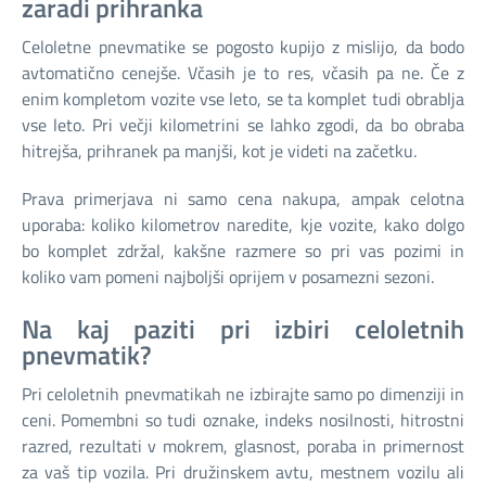
zaradi prihranka
Celoletne pnevmatike se pogosto kupijo z mislijo, da bodo
avtomatično cenejše. Včasih je to res, včasih pa ne. Če z
enim kompletom vozite vse leto, se ta komplet tudi obrablja
vse leto. Pri večji kilometrini se lahko zgodi, da bo obraba
hitrejša, prihranek pa manjši, kot je videti na začetku.
Prava primerjava ni samo cena nakupa, ampak celotna
uporaba: koliko kilometrov naredite, kje vozite, kako dolgo
bo komplet zdržal, kakšne razmere so pri vas pozimi in
koliko vam pomeni najboljši oprijem v posamezni sezoni.
Na kaj paziti pri izbiri celoletnih
pnevmatik?
Pri celoletnih pnevmatikah ne izbirajte samo po dimenziji in
ceni. Pomembni so tudi oznake, indeks nosilnosti, hitrostni
razred, rezultati v mokrem, glasnost, poraba in primernost
za vaš tip vozila. Pri družinskem avtu, mestnem vozilu ali