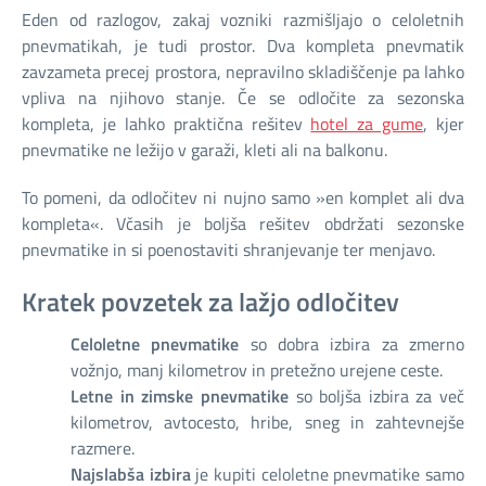
Eden od razlogov, zakaj vozniki razmišljajo o celoletnih
pnevmatikah, je tudi prostor. Dva kompleta pnevmatik
zavzameta precej prostora, nepravilno skladiščenje pa lahko
vpliva na njihovo stanje. Če se odločite za sezonska
kompleta, je lahko praktična rešitev
hotel za gume
, kjer
pnevmatike ne ležijo v garaži, kleti ali na balkonu.
To pomeni, da odločitev ni nujno samo »en komplet ali dva
kompleta«. Včasih je boljša rešitev obdržati sezonske
pnevmatike in si poenostaviti shranjevanje ter menjavo.
Kratek povzetek za lažjo odločitev
Celoletne pnevmatike
so dobra izbira za zmerno
vožnjo, manj kilometrov in pretežno urejene ceste.
Letne in zimske pnevmatike
so boljša izbira za več
kilometrov, avtocesto, hribe, sneg in zahtevnejše
razmere.
Najslabša izbira
je kupiti celoletne pnevmatike samo