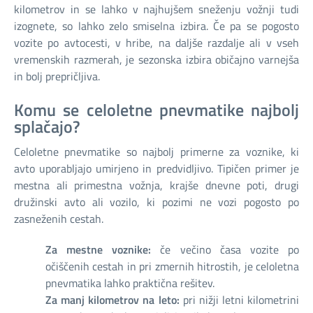
kilometrov in se lahko v najhujšem sneženju vožnji tudi
izognete, so lahko zelo smiselna izbira. Če pa se pogosto
vozite po avtocesti, v hribe, na daljše razdalje ali v vseh
vremenskih razmerah, je sezonska izbira običajno varnejša
in bolj prepričljiva.
Komu se celoletne pnevmatike najbolj
splačajo?
Celoletne pnevmatike so najbolj primerne za voznike, ki
avto uporabljajo umirjeno in predvidljivo. Tipičen primer je
mestna ali primestna vožnja, krajše dnevne poti, drugi
družinski avto ali vozilo, ki pozimi ne vozi pogosto po
zasneženih cestah.
Za mestne voznike:
če večino časa vozite po
očiščenih cestah in pri zmernih hitrostih, je celoletna
pnevmatika lahko praktična rešitev.
Za manj kilometrov na leto:
pri nižji letni kilometrini