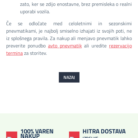
zato, ker se zdijo enostavne, brez premisleka o realni
uporabi vozila.
Če se odločate med celoletnimi in sezonskimi
pnevmatikami, je najbolj smiselno izhajati iz svojih poti, ne
iz splošnega pravila. Za nakup ali menjavo pnevmatik lahko
preverite ponudbo
avto pnevmatik
ali uredite
rezervacijo
termina
za storitev.
NAZAJ
100% VAREN
HITRA DOSTAVA
NAKUP