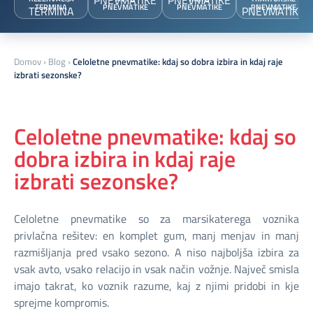
TERMINA
PNEVMATIKE
PNEVMATIKE
PNEVMATIKE
Domov
›
Blog
›
Celoletne pnevmatike: kdaj so dobra izbira in kdaj raje
izbrati sezonske?
Celoletne pnevmatike: kdaj so
dobra izbira in kdaj raje
izbrati sezonske?
Celoletne pnevmatike so za marsikaterega voznika
privlačna rešitev: en komplet gum, manj menjav in manj
razmišljanja pred vsako sezono. A niso najboljša izbira za
vsak avto, vsako relacijo in vsak način vožnje. Največ smisla
imajo takrat, ko voznik razume, kaj z njimi pridobi in kje
sprejme kompromis.