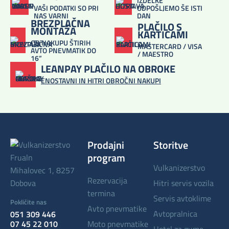
IZDELKE
VAŠI PODATKI SO PRI
ODPOŠLJEMO ŠE ISTI
NAS VARNI
DAN
BREZPLAČNA
PLAČILO S
MONTAŽA
KARTICAMI
OB NAKUPU ŠTIRIH
MASTERCARD / VISA
AVTO PNEVMATIK DO
/ MAESTRO
16”
LEANPAY PLAČILO NA OBROKE
ENOSTAVNI IN HITRI OBROČNI NAKUPI
Prodajni
Storitve
program
vulkanizerstvo
Mihalovec 1, 8257
rezervacija
Dobova
hitri servis vozila
termina
servis avtoklime
Pokličite nas
avto pnevmatike
avtopralnica
051 309 446
07 45 22 010
moto pnevmatike
hotel za gume