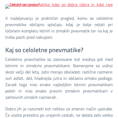
V nadaljevanju je praktičen pregled, komu se celoletne
pnevmatike običajno splačajo, kdaj je bolje ostati pri
ločenem kompletu letnih in zimskih pnevmatik ter na kaj je
treba paziti pred nakupom.
Kaj so celoletne pnevmatike?
Celoletne pnevmatike so zasnovane kot srednja pot med
letnimi in zimskimi pnevmatikami. Namenjene so vožnji
skozi večji del leta, zato morajo obvladati različne razmere:
suh asfalt, dež, hladnejša jutra in občasno zimsko podlago.
Zaradi tega niso enake najboljšim letnim pnevmatikam
poleti in niso enake pravim zimskim pnevmatikam v
zahtevnih zimskih razmerah.
Dobro jih je razumeti kot rešitev za zmeren način uporabe.
Če vozite pretežno po urejenih cestah, ne delate zelo veliko