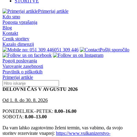
STORITVE
Primerjaj artikle
Kdo smo
Pogosta vprašanja
Blog
Kontakt
Cenik storitev
Kazalo dimenzij
051 309 446
Pošlji sporočilo
Pogoji poslovanja
Varovanje zasebnosti
Pravilnik o piškotkih
Primerjaj artikle
DELOVNI ČAS V AVGUSTU 2026
Od 1. 8. do 30. 8. 2026
PONEDELJEK–PETEK:
8.00–16.00
SOBOTA:
8.00–13.00
Da vam lahko zagotovimo želeni termin, vas vabimo, da svojo
storitev rezervirate vnaprej:
https://www.vulkanizerstvo-