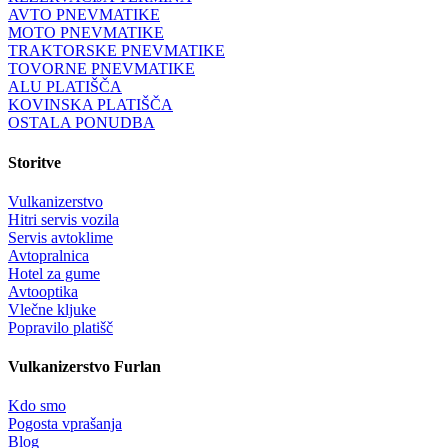
AVTO PNEVMATIKE
MOTO PNEVMATIKE
TRAKTORSKE PNEVMATIKE
TOVORNE PNEVMATIKE
ALU PLATIŠČA
KOVINSKA PLATIŠČA
OSTALA PONUDBA
Storitve
Vulkanizerstvo
Hitri servis vozila
Servis avtoklime
Avtopralnica
Hotel za gume
Avtooptika
Vlečne kljuke
Popravilo platišč
Vulkanizerstvo Furlan
Kdo smo
Pogosta vprašanja
Blog