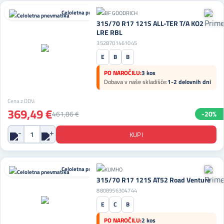
Celoletna pnevmatika
315/70 R17 121S ALL-TER T/A KO2
LRE RBL
3528701461045
E
B
B
PO NAROČILU:
3 kos
Dobava v naše skladišče:
1-2 delovnih dni
Cena z DDV:
369,49 €
461,86 €
-20%
Celoletna pnevmatika
315/70 R17 121S AT52 Road Venture
8808956304744
E
C
B
PO NAROČILU:
2 kos