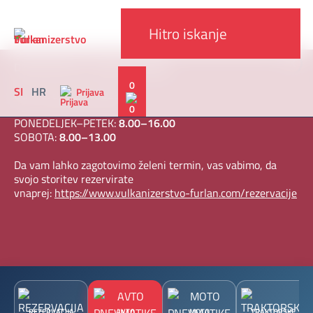
x
DELOVNI ČAS V AVGUSTU 2026
0
SI
HR
Prijava
Od 1. 8. do 30. 8. 2026
PONEDELJEK–PETEK:
8.00–16.00
SOBOTA:
8.00–13.00
Da vam lahko zagotovimo želeni termin, vas vabimo, da
svojo storitev rezervirate
vnaprej:
https://www.vulkanizerstvo-furlan.com/rezervacije
REZERVACIJA
AVTO
MOTO
TRAKTORSKE