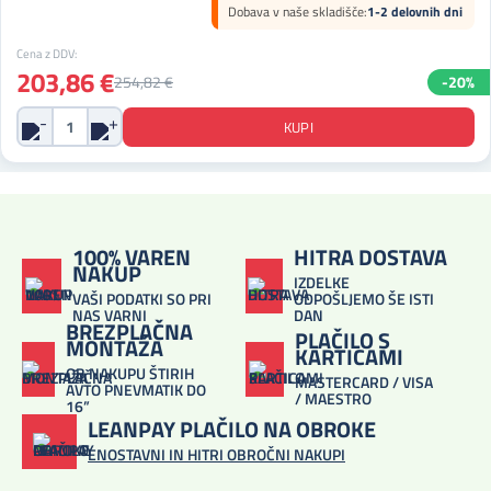
Dobava v naše skladišče:
1-2 delovnih dni
Cena z DDV:
203,86 €
254,82 €
-20%
100% VAREN
HITRA DOSTAVA
NAKUP
IZDELKE
VAŠI PODATKI SO PRI
ODPOŠLJEMO ŠE ISTI
NAS VARNI
DAN
BREZPLAČNA
PLAČILO S
MONTAŽA
KARTICAMI
OB NAKUPU ŠTIRIH
MASTERCARD / VISA
AVTO PNEVMATIK DO
/ MAESTRO
16”
LEANPAY PLAČILO NA OBROKE
ENOSTAVNI IN HITRI OBROČNI NAKUPI