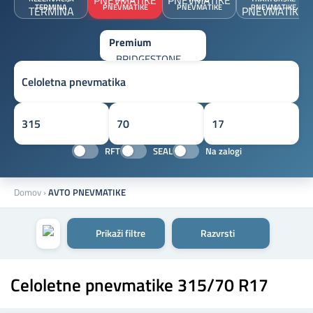
TERMINA
PNEVMATIKE
PNEVMATIKE
PNEVMATIKE
RFT
SEAL
Na zalogi
Domov
›
AVTO PNEVMATIKE
Prikaži filtre
Razvrsti
Celoletne pnevmatike 315/70 R17