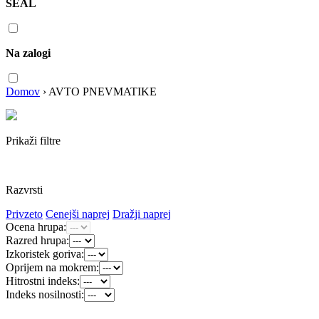
SEAL
Na zalogi
Domov
›
AVTO PNEVMATIKE
Prikaži filtre
Razvrsti
Privzeto
Cenejši naprej
Dražji naprej
Ocena hrupa:
Razred hrupa:
Izkoristek goriva:
Oprijem na mokrem:
Hitrostni indeks:
Indeks nosilnosti: