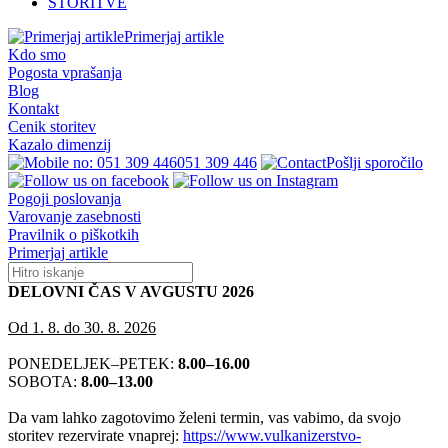
STORITVE
Primerjaj artikle
Kdo smo
Pogosta vprašanja
Blog
Kontakt
Cenik storitev
Kazalo dimenzij
051 309 446
Pošlji sporočilo
Pogoji poslovanja
Varovanje zasebnosti
Pravilnik o piškotkih
Primerjaj artikle
DELOVNI ČAS V AVGUSTU 2026
Od 1. 8. do 30. 8. 2026
PONEDELJEK–PETEK:
8.00–16.00
SOBOTA:
8.00–13.00
Da vam lahko zagotovimo želeni termin, vas vabimo, da svojo
storitev rezervirate vnaprej:
https://www.vulkanizerstvo-