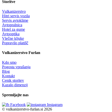
Storitve
Vulkanizerstvo
Hitri servis vozila
Servis avtoklime
Avtopralnica
Hotel za gume
Avtooptika
Vlečne kljuke
Popravilo platišč
Vulkanizerstvo Furlan
Kdo smo
Pogosta vprašanja
Blog
Kontakt
Cenik storitev
Kazalo dimenzij
Spremljajte nas
Facebook
Instagram
© vulkanizerstvo-furlan.si 2026