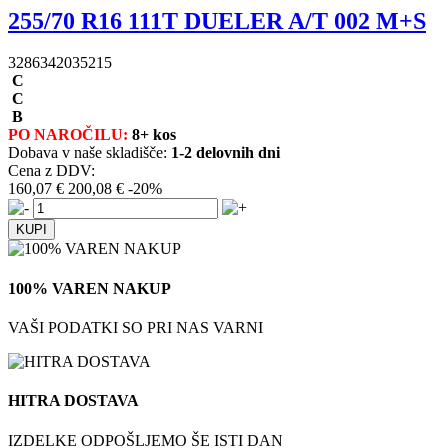
255/70 R16 111T DUELER A/T 002 M+S
3286342035215
C
C
B
PO NAROČILU:
8+ kos
Dobava v naše skladišče:
1-2 delovnih dni
Cena z DDV:
160,07 €
200,08 €
-20%
100% VAREN NAKUP
VAŠI PODATKI SO PRI NAS VARNI
HITRA DOSTAVA
IZDELKE ODPOŠLJEMO ŠE ISTI DAN