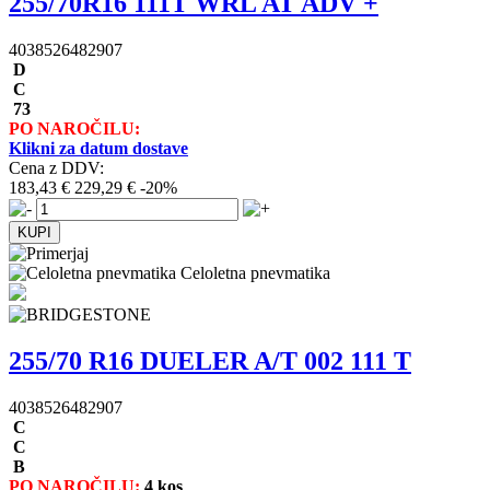
255/70R16 111T WRL AT ADV +
4038526482907
D
C
73
PO NAROČILU:
Klikni za datum dostave
Cena z DDV:
183,43 €
229,29 €
-20%
Celoletna pnevmatika
255/70 R16 DUELER A/T 002 111 T
4038526482907
C
C
B
PO NAROČILU:
4 kos