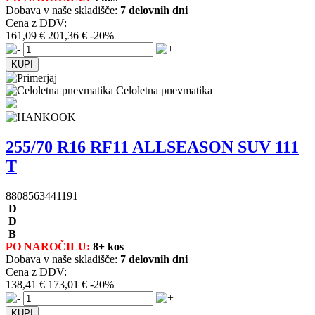
Dobava v naše skladišče:
7 delovnih dni
Cena z DDV:
161,09 €
201,36 €
-20%
Celoletna pnevmatika
255/70 R16 RF11 ALLSEASON SUV 111
T
8808563441191
D
D
B
PO NAROČILU:
8+ kos
Dobava v naše skladišče:
7 delovnih dni
Cena z DDV:
138,41 €
173,01 €
-20%