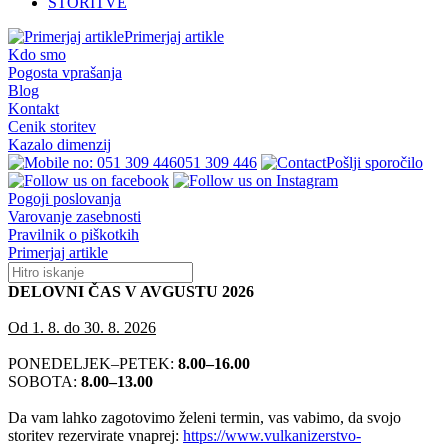
STORITVE
Primerjaj artikle
Kdo smo
Pogosta vprašanja
Blog
Kontakt
Cenik storitev
Kazalo dimenzij
051 309 446
Pošlji sporočilo
Pogoji poslovanja
Varovanje zasebnosti
Pravilnik o piškotkih
Primerjaj artikle
DELOVNI ČAS V AVGUSTU 2026
Od 1. 8. do 30. 8. 2026
PONEDELJEK–PETEK:
8.00–16.00
SOBOTA:
8.00–13.00
Da vam lahko zagotovimo želeni termin, vas vabimo, da svojo
storitev rezervirate vnaprej:
https://www.vulkanizerstvo-