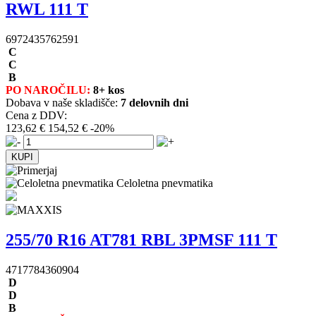
RWL 111 T
6972435762591
C
C
B
PO NAROČILU:
8+ kos
Dobava v naše skladišče:
7 delovnih dni
Cena z DDV:
123,62 €
154,52 €
-20%
Celoletna pnevmatika
255/70 R16 AT781 RBL 3PMSF 111 T
4717784360904
D
D
B