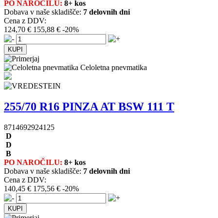
PO NAROČILU:
8+ kos
Dobava v naše skladišče:
7 delovnih dni
Cena z DDV:
124,70 €
155,88 €
-20%
Celoletna pnevmatika
255/70 R16 PINZA AT BSW 111 T
8714692924125
D
D
B
PO NAROČILU:
8+ kos
Dobava v naše skladišče:
7 delovnih dni
Cena z DDV:
140,45 €
175,56 €
-20%