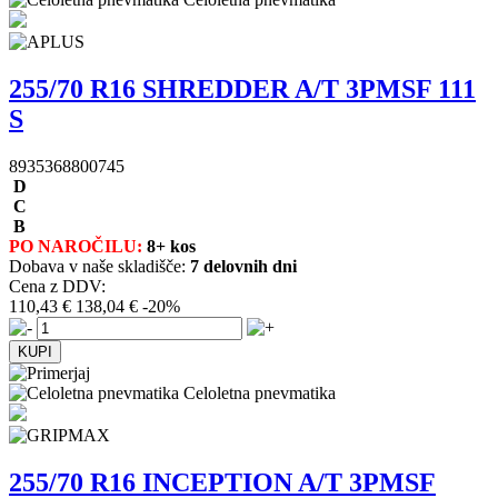
255/70 R16 SHREDDER A/T 3PMSF 111
S
8935368800745
D
C
B
PO NAROČILU:
8+ kos
Dobava v naše skladišče:
7 delovnih dni
Cena z DDV:
110,43 €
138,04 €
-20%
Celoletna pnevmatika
255/70 R16 INCEPTION A/T 3PMSF