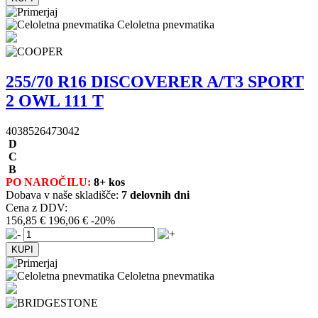
Celoletna pnevmatika
255/70 R16 DISCOVERER A/T3 SPORT
2 OWL 111 T
4038526473042
D
C
B
PO NAROČILU:
8+ kos
Dobava v naše skladišče:
7 delovnih dni
Cena z DDV:
156,85 €
196,06 €
-20%
Celoletna pnevmatika