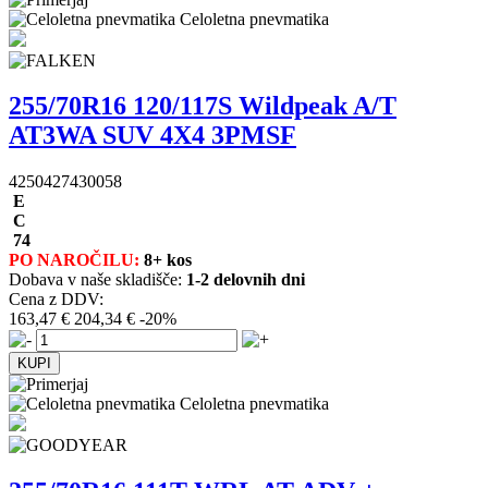
Celoletna pnevmatika
255/70R16 120/117S Wildpeak A/T
AT3WA SUV 4X4 3PMSF
4250427430058
E
C
74
PO NAROČILU:
8+ kos
Dobava v naše skladišče:
1-2 delovnih dni
Cena z DDV:
163,47 €
204,34 €
-20%
Celoletna pnevmatika