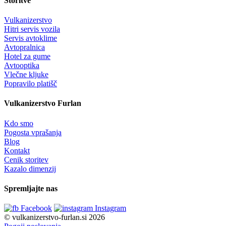
Storitve
Vulkanizerstvo
Hitri servis vozila
Servis avtoklime
Avtopralnica
Hotel za gume
Avtooptika
Vlečne kljuke
Popravilo platišč
Vulkanizerstvo Furlan
Kdo smo
Pogosta vprašanja
Blog
Kontakt
Cenik storitev
Kazalo dimenzij
Spremljajte nas
Facebook
Instagram
© vulkanizerstvo-furlan.si 2026