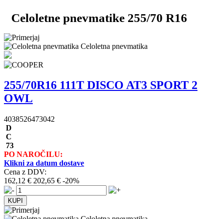
Celoletne pnevmatike 255/70 R16
Celoletna pnevmatika
255/70R16 111T DISCO AT3 SPORT 2
OWL
4038526473042
D
C
73
PO NAROČILU:
Klikni za datum dostave
Cena z DDV:
162,12 €
202,65 €
-20%
Celoletna pnevmatika