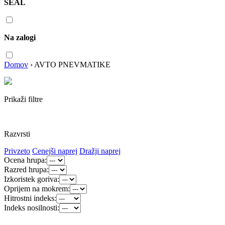
SEAL
Na zalogi
Domov
›
AVTO PNEVMATIKE
Prikaži filtre
Razvrsti
Privzeto
Cenejši naprej
Dražji naprej
Ocena hrupa:
Razred hrupa:
Izkoristek goriva:
Oprijem na mokrem:
Hitrostni indeks:
Indeks nosilnosti: