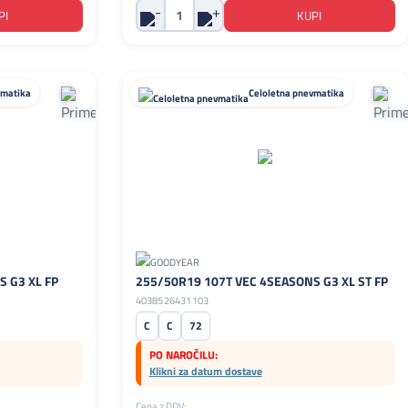
vmatika
Celoletna pnevmatika
 G3 XL FP
255/50R19 107T VEC 4SEASONS G3 XL ST FP
4038526431103
C
C
72
PO NAROČILU:
Klikni za datum dostave
Cena z DDV: