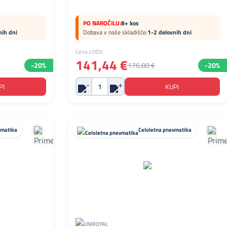
PO NAROČILU:
8+ kos
nih dni
Dobava v naše skladišče:
1-2 delovnih dni
Cena z DDV:
141,44 €
-20%
176,80 €
-20%
vmatika
Celoletna pnevmatika