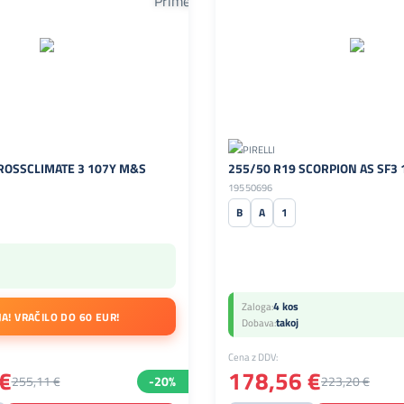
ROSSCLIMATE 3 107Y M&S
255/50 R19 SCORPION AS SF3
19550696
B
A
1
4 kos
Zaloga:
JA! VRAČILO DO 60 EUR!
takoj
Dobava:
Cena z DDV:
€
178,56 €
255,11 €
-20%
223,20 €