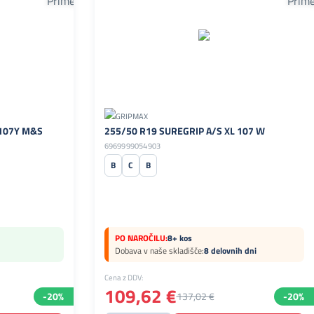
 107Y M&S
255/50 R19 SUREGRIP A/S XL 107 W
6969999054903
B
C
B
PO NAROČILU:
8+ kos
Dobava v naše skladišče:
8 delovnih dni
Cena z DDV:
109,62 €
-20%
137,02 €
-20%