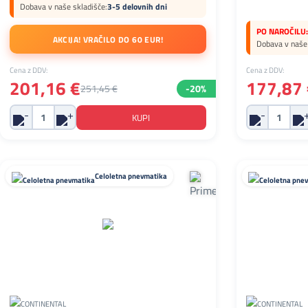
Dobava v naše skladišče:
3-5 delovnih dni
PO NAROČILU:
AKCIJA! VRAČILO DO 60 EUR!
Dobava v naše 
Cena z DDV:
Cena z DDV:
201,16 €
177,87 
251,45 €
-20%
Celoletna pnevmatika