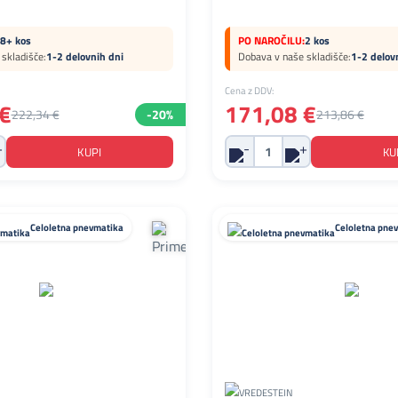
8+ kos
PO NAROČILU:
2 kos
skladišče:
1-2 delovnih dni
Dobava v naše skladišče:
1-2 delov
Cena z DDV:
€
171,08 €
222,34 €
-20%
213,86 €
Celoletna pnevmatika
Celoletna pne