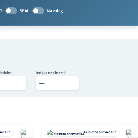
T
SEAL
Na zalogi
 indeks:
Indeks nosilnosti:
vmatika
Celoletna pnevmatika