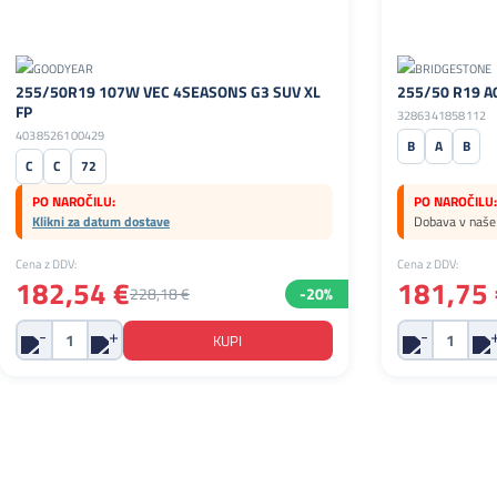
255/50R19 107W VEC 4SEASONS G3 SUV XL
255/50 R19 A0
FP
3286341858112
4038526100429
B
A
B
C
C
72
PO NAROČILU:
PO NAROČILU:
Klikni za datum dostave
Dobava v naše 
Cena z DDV:
Cena z DDV:
182,54 €
181,75 
228,18 €
-20%