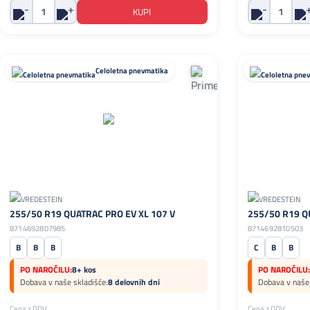
Celoletna pnevmatika
255/50 R19 QUATRAC PRO EV XL 107 V
255/50 R19 Q
8714692807985
8714692810503
B
B
B
C
B
B
PO NAROČILU:
8+ kos
PO NAROČILU:
Dobava v naše skladišče:
8 delovnih dni
Dobava v naše 
Cena z DDV:
Cena z DDV: