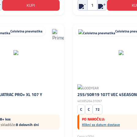
Celoletna pnevmatika
Celoletna pne
UATRAC PRO+ XL 107 Y
255/50R19 107T VEC 4SEASONS
4038526431097
C
C
72
8+ kos
PO NAROČILU:
skladišče:
8 delovnih dni
Klikni za datum dostave
Cena z DDV: