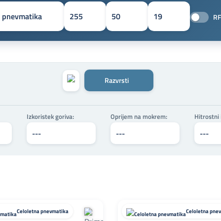
RF
Razvrsti
Izkoristek goriva:
Oprijem na mokrem:
Hitrostni
Celoletna pnevmatika
Celoletna pne