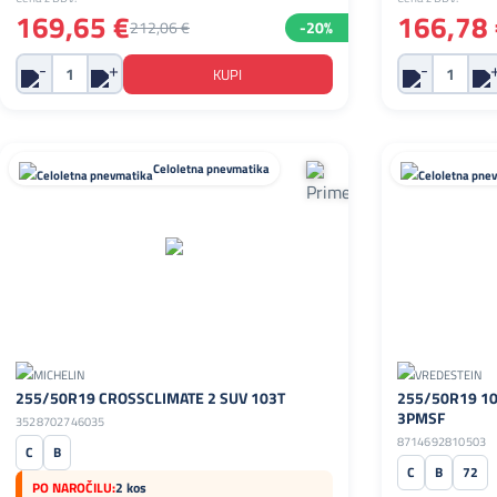
169,65 €
166,78 
212,06 €
-20%
Celoletna pnevmatika
255/50R19 CROSSCLIMATE 2 SUV 103T
255/50R19 107
3PMSF
3528702746035
8714692810503
C
B
C
B
72
PO NAROČILU:
2 kos