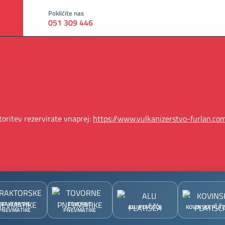
Pokličite nas
051 309 446
oritev rezervirate vnaprej:
https://www.vulkanizerstvo-furlan.com
TRAKTORSKE
TOVORNE
ALU PLATIŠČA
KOVINSKA PLAT
PNEVMATIKE
PNEVMATIKE