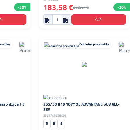
183,58 €
-20%
229,47 €
-20%
vmatika
Celoletna pnevmatika
easonExpert 3
255/50 R19 107Y XL ADVANTAGE SUV ALL-
SEA
3528705536008
B
B
B