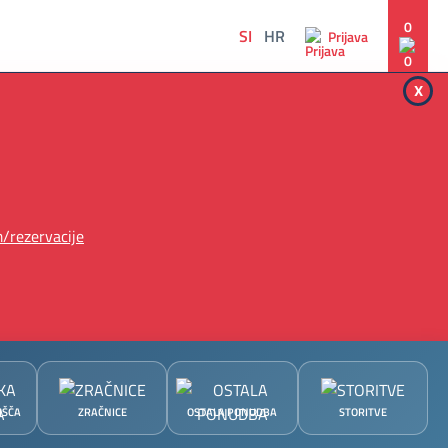
0
SI
HR
Prijava
x
/rezervacije
IŠČA
ZRAČNICE
OSTALA PONUDBA
STORITVE