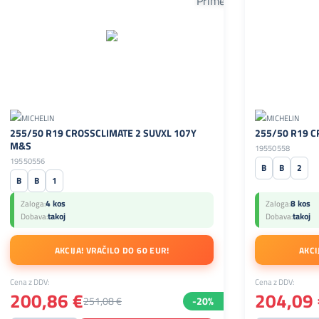
255/50 R19 CROSSCLIMATE 2 SUVXL 107Y
255/50 R19 C
M&S
19550558
19550556
B
B
2
B
B
1
4 kos
8 kos
Zaloga:
Zaloga:
takoj
takoj
Dobava:
Dobava:
AKCIJA! VRAČILO DO 60 EUR!
AKCI
Cena z DDV:
Cena z DDV:
200,86 €
204,09 
251,08 €
-20%