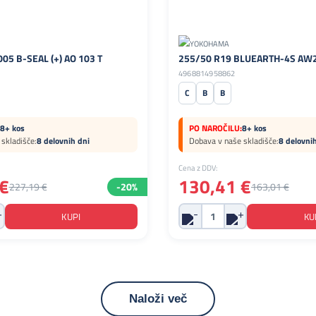
05 B-SEAL (+) AO 103 T
255/50 R19 BLUEARTH-4S AW2
4968814958862
C
B
B
8+ kos
PO NAROČILU:
8+ kos
skladišče:
8 delovnih dni
Dobava v naše skladišče:
8 delovni
Cena z DDV:
€
130,41 €
227,19 €
-20%
163,01 €
Naloži več