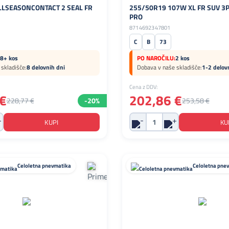
LLSEASONCONTACT 2 SEAL FR
255/50R19 107W XL FR SUV 3P
PRO
8714692347801
C
B
73
8+ kos
PO NAROČILU:
2 kos
skladišče:
8 delovnih dni
Dobava v naše skladišče:
1-2 delov
Cena z DDV:
€
202,86 €
228,77 €
-20%
253,58 €
Celoletna pnevmatika
Celoletna pne