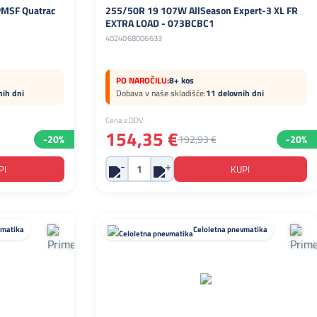
MSF Quatrac
255/50R 19 107W AllSeason Expert-3 XL FR
EXTRA LOAD - 073BCBC1
4024068006633
PO NAROČILU:
8+ kos
nih dni
Dobava v naše skladišče:
11 delovnih dni
Cena z DDV:
154,35 €
-20%
192,93 €
-20%
vmatika
Celoletna pnevmatika