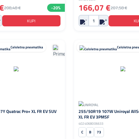
€
166,07 €
208,48 €
-20%
207,58 €
Celoletna pnevmatika
Celoletna pne
Y Quatrac Pro+ XL FR EV SUV
255/50R19 107W Uniroyal AllS
XL FR EV 3PMSF
4024068006633
C
B
73