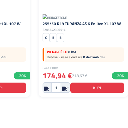
1 XL 107 W
255/50 R19 TURANZA AS 6 Enliten XL 107 W
3286342396514
C
B
B
PO NAROČILU:
8 kos
h dni
Dobava v naše skladišče:
8 delovnih dni
Cena z DDV:
174,94 €
-20%
218,67 €
-20%