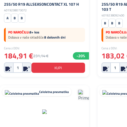
255/50 R19 ALLSEASONCONTACT XL 107 H
255/50 R19 A
103 T
4019238073072
4019238092400
A
B
B
B
B
B
PO NAROČILU:
8+ kos
PO NAROČILU:
Dobava v naše skladišče:
8 delovnih dni
Dobava v naše 
Cena z DDV:
Cena z DDV:
184,91 €
183,02 
231,14 €
-20%
Celoletna pnevmatika