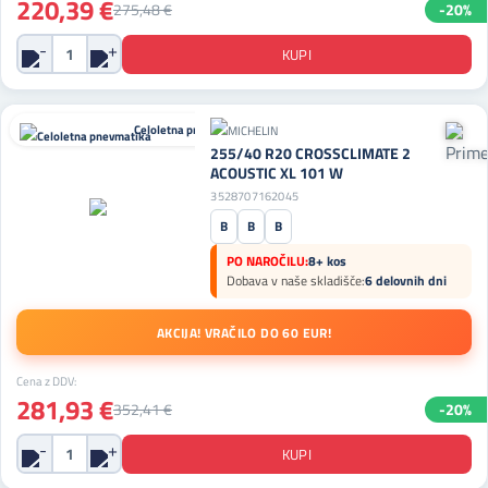
220,39 €
275,48 €
-20%
Celoletna pnevmatika
255/40 R20 CROSSCLIMATE 2
ACOUSTIC XL 101 W
3528707162045
B
B
B
PO NAROČILU:
8+ kos
Dobava v naše skladišče:
6 delovnih dni
AKCIJA! VRAČILO DO 60 EUR!
Cena z DDV:
281,93 €
352,41 €
-20%