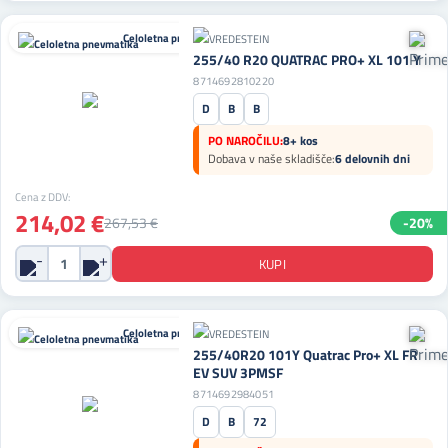
Celoletna pnevmatika
255/40 R20 QUATRAC PRO+ XL 101 Y
8714692810220
D
B
B
PO NAROČILU:
8+ kos
Dobava v naše skladišče:
6 delovnih dni
Cena z DDV:
214,02 €
267,53 €
-20%
Celoletna pnevmatika
255/40R20 101Y Quatrac Pro+ XL FR
EV SUV 3PMSF
8714692984051
D
B
72