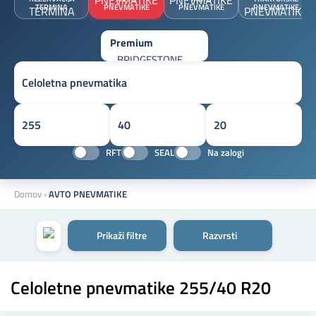
TERMINA
PNEVMATIKE
PNEVMATIKE
PNEVMATIKE
RFT
SEAL
Na zalogi
Domov
›
AVTO PNEVMATIKE
Prikaži filtre
Razvrsti
Celoletne pnevmatike 255/40 R20