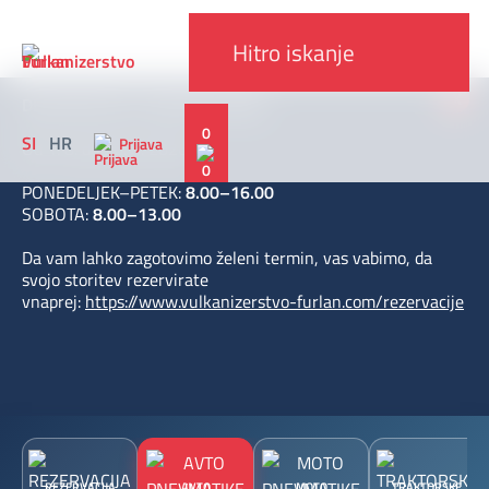
x
DELOVNI ČAS V AVGUSTU 2026
0
SI
HR
Prijava
Od 1. 8. do 30. 8. 2026
PONEDELJEK–PETEK:
8.00–16.00
SOBOTA:
8.00–13.00
Da vam lahko zagotovimo želeni termin, vas vabimo, da
svojo storitev rezervirate
vnaprej:
https://www.vulkanizerstvo-furlan.com/rezervacije
REZERVACIJA
AVTO
MOTO
TRAKTORSKE