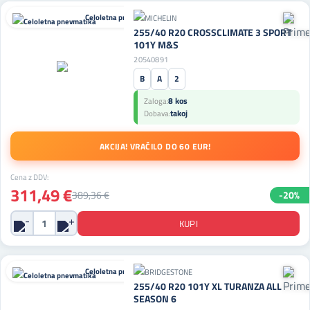
Celoletna pnevmatika
255/40 R20 CROSSCLIMATE 3 SPORT
101Y M&S
20540891
B
A
2
8 kos
Zaloga:
takoj
Dobava:
AKCIJA! VRAČILO DO 60 EUR!
Cena z DDV:
311,49 €
389,36 €
-20%
Celoletna pnevmatika
255/40 R20 101Y XL TURANZA ALL
SEASON 6