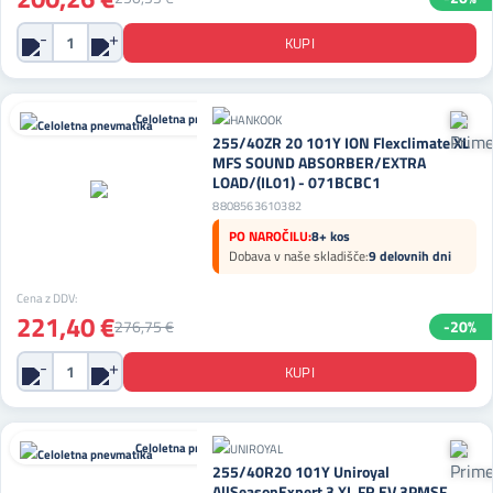
Celoletna pnevmatika
255/40ZR 20 101Y ION Flexclimate XL
MFS SOUND ABSORBER/EXTRA
LOAD/(IL01) - 071BCBC1
8808563610382
PO NAROČILU:
8+ kos
Dobava v naše skladišče:
9 delovnih dni
Cena z DDV:
221,40 €
276,75 €
-20%
Celoletna pnevmatika
255/40R20 101Y Uniroyal
AllSeasonExpert 3 XL FR EV 3PMSF