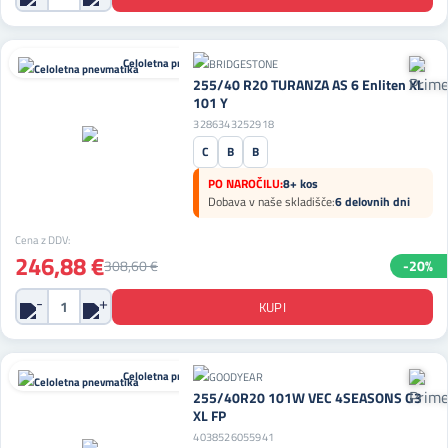
Celoletna pnevmatika
255/40 R20 TURANZA AS 6 Enliten XL
101 Y
3286343252918
C
B
B
PO NAROČILU:
8+ kos
Dobava v naše skladišče:
6 delovnih dni
Cena z DDV:
246,88 €
308,60 €
-20%
Celoletna pnevmatika
255/40R20 101W VEC 4SEASONS G3
XL FP
4038526055941