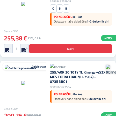
3286343252918
C
B
B
PO NAROČILU:
8+ kos
Dobava v naše skladišče:
1-2 delovnih dni
Cena z DDV:
255,38 €
319,23 €
-20%
Celoletna pnevmatika
255/40R 20 101Y TL Kinergy-4S2X XL
MFS EXTRA LOAD/(H-750A) -
073BBBC1
8808563627564
PO NAROČILU:
8+ kos
Dobava v naše skladišče:
9 delovnih dni
Cena z DDV:
200,26 €
250,33 €
-20%