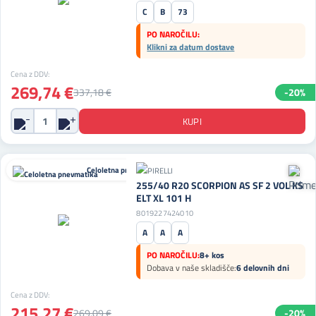
C
B
73
PO NAROČILU:
Klikni za datum dostave
Cena z DDV:
269,74 €
337,18 €
-20%
Celoletna pnevmatika
255/40 R20 SCORPION AS SF 2 VOL KS
ELT XL 101 H
8019227424010
A
A
A
PO NAROČILU:
8+ kos
Dobava v naše skladišče:
6 delovnih dni
Cena z DDV:
215,27 €
269,09 €
-20%