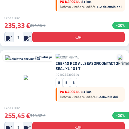
PO NAROČILU:
8+ kos
Dobava v naše skladišče:
1-2 delovnih dni
Cena z DDV:
235,33 €
294,16 €
-20%
Celoletna pnevmatika
255/40 R20 ALLSEASONCONTACT 2
SEAL XL 101 T
4019238399844
B
B
B
PO NAROČILU:
8+ kos
Dobava v naše skladišče:
6 delovnih dni
Cena z DDV:
255,45 €
319,32 €
-20%