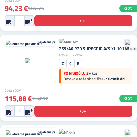
Cena z DDV:
94,23 €
117,79 €
-20%
Celoletna pnevmatika
255/40 R20 SUREGRIP A/S XL 101 W
6959956779147
C
C
B
PO NAROČILU:
8+ kos
Dobava v naše skladišče:
6 delovnih dni
Cena z DDV:
115,88 €
144,85 €
-20%
Celoletna pnevmatika