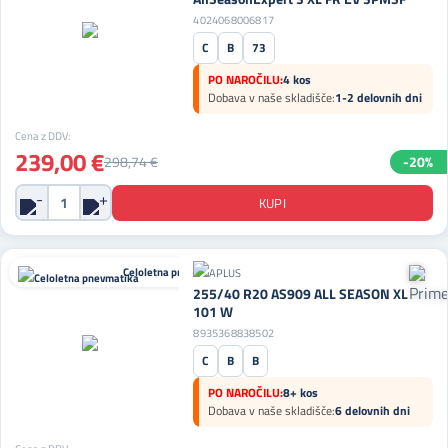
4024068006817
C
B
73
PO NAROČILU:
4 kos
Dobava v naše skladišče:
1-2 delovnih dni
Cena z DDV:
239,00 €
298,74 €
-20%
Celoletna pnevmatika
255/40 R20 AS909 ALL SEASON XL
101 W
8935368838502
C
B
B
PO NAROČILU:
8+ kos
Dobava v naše skladišče:
6 delovnih dni