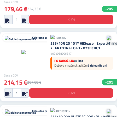
Cena z DDV:
179,46 €
224,33 €
-20%
Celoletna pnevmatika
255/40R 20 101Y AllSeason Expert-3
XL FR EXTRA LOAD - 073BCBC1
4024068006817
PO NAROČILU:
8+ kos
Dobava v naše skladišče:
9 delovnih dni
Cena z DDV:
214,15 €
267,68 €
-20%
Celoletna pnevmatika
255/40 R20 QUATRAC PRO+ XL 101 Y