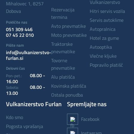
vulkanizerstvo
Mihalovec 1, 8257
rezervacija
Dobova
hitri servis vozila
termina
servis avtoklime
Pokličite nas
avto pnevmatike
avtopralnica
051 309 446
07 45 22 010
moto pnevmatike
hotel za gume
traktorske
Pišite nam
avtooptika
pnevmatike
info@vulkanizerstvo-
vlečne kljuke
furlan.si
tovorne
popravilo platišč
pnevmatike
Delovni čas
08.00 -
Pon-pet.:
alu platišča
16.00
kovinska platišča
08.00 -
Sobota:
13.00
ostala ponudba
Vulkanizerstvo Furlan
Spremljajte nas
kdo smo
Facebook
pogosta vprašanja
Instagram