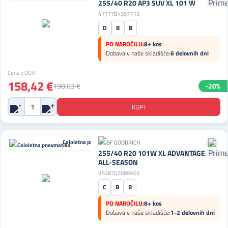
255/40 R20 AP3 SUV XL 101 W
4717784357713
D
B
B
PO NAROČILU:
8+ kos
Dobava v naše skladišče:
6 delovnih dni
Cena z DDV:
158,42 €
198,03 €
-20%
Celoletna pnevmatika
255/40 R20 101W XL ADVANTAGE
ALL-SEASON
3528702089903
C
B
B
PO NAROČILU:
8+ kos
Dobava v naše skladišče:
1-2 delovnih dni