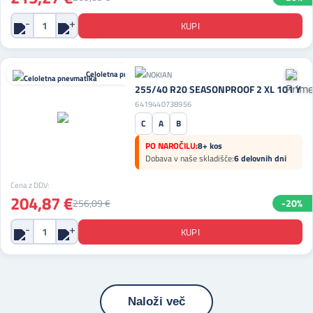
Celoletna pnevmatika
255/40 R20 SEASONPROOF 2 XL 101 Y
6419440738956
C
A
B
PO NAROČILU:
8+ kos
Dobava v naše skladišče:
6 delovnih dni
Cena z DDV:
204,87 €
256,09 €
-20%
Naloži več