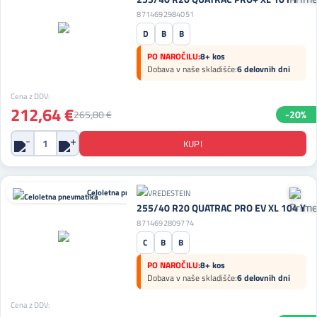
8714692984051
D
B
B
PO NAROČILU:
8+ kos
Dobava v naše skladišče:
6 delovnih dni
Cena z DDV:
212,64 €
265,80 €
-20%
Celoletna pnevmatika
255/40 R20 QUATRAC PRO EV XL 104 Y
8714692809774
C
B
B
PO NAROČILU:
8+ kos
Dobava v naše skladišče:
6 delovnih dni
Cena z DDV: