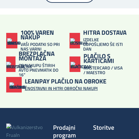
100% VAREN
HITRA DOSTAVA
NAKUP
IZDELKE
VAŠI PODATKI SO PRI
ODPOŠLJEMO ŠE ISTI
NAS VARNI
DAN
BREZPLAČNA
PLAČILO S
MONTAŽA
KARTICAMI
OB NAKUPU ŠTIRIH
MASTERCARD / VISA
AVTO PNEVMATIK DO
/ MAESTRO
16”
LEANPAY PLAČILO NA OBROKE
ENOSTAVNI IN HITRI OBROČNI NAKUPI
Prodajni
Storitve
program