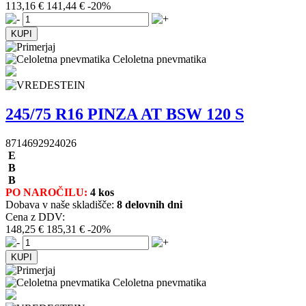
113,16 €
141,44 €
-20%
Celoletna pnevmatika
245/75 R16 PINZA AT BSW 120 S
8714692924026
E
B
B
PO NAROČILU:
4 kos
Dobava v naše skladišče:
8 delovnih dni
Cena z DDV:
148,25 €
185,31 €
-20%
Celoletna pnevmatika