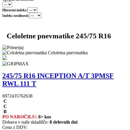
Hitrostni indeks:
Indeks nosilnosti:
Celoletne pnevmatike 245/75 R16
Celoletna pnevmatika
245/75 R16 INCEPTION A/T 3PMSF
RWL 111 T
6972435762638
C
C
B
PO NAROČILU:
8+ kos
Dobava v naše skladišče:
8 delovnih dni
Cena z DDV: