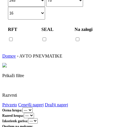
RFT
SEAL
Na zalogi
Domov
›
AVTO PNEVMATIKE
Prikaži filtre
Razvrsti
Privzeto
Cenejši naprej
Dražji naprej
Ocena hrupa:
Razred hrupa:
Izkoristek goriva:
Oprijem na mokrem: