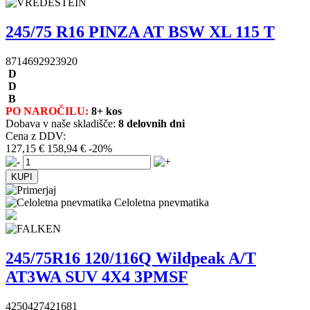
245/75 R16 PINZA AT BSW XL 115 T
8714692923920
D
D
B
PO NAROČILU:
8+ kos
Dobava v naše skladišče:
8 delovnih dni
Cena z DDV:
127,15 €
158,94 €
-20%
Celoletna pnevmatika
245/75R16 120/116Q Wildpeak A/T
AT3WA SUV 4X4 3PMSF
4250427421681