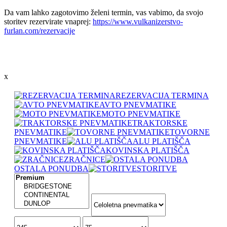
Da vam lahko zagotovimo želeni termin, vas vabimo, da svojo
storitev rezervirate vnaprej:
https://www.vulkanizerstvo-
furlan.com/rezervacije
x
REZERVACIJA TERMINA
AVTO PNEVMATIKE
MOTO PNEVMATIKE
TRAKTORSKE
PNEVMATIKE
TOVORNE
PNEVMATIKE
ALU PLATIŠČA
KOVINSKA PLATIŠČA
ZRAČNICE
OSTALA PONUDBA
STORITVE