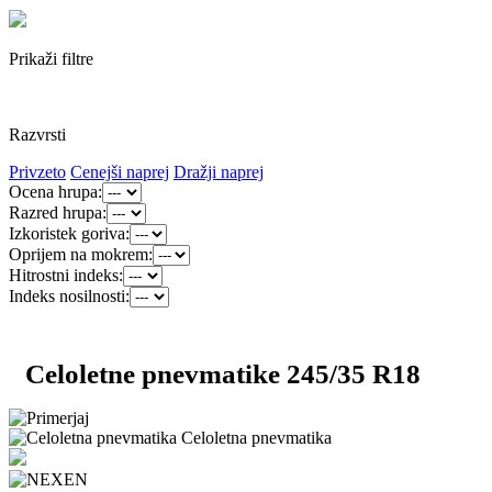
Prikaži filtre
Razvrsti
Privzeto
Cenejši naprej
Dražji naprej
Ocena hrupa:
Razred hrupa:
Izkoristek goriva:
Oprijem na mokrem:
Hitrostni indeks:
Indeks nosilnosti:
Celoletne pnevmatike 245/35 R18
Celoletna pnevmatika