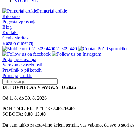
STORITVE
Primerjaj artikle
Kdo smo
Pogosta vprašanja
Blog
Kontakt
Cenik storitev
Kazalo dimenzij
051 309 446
Pošlji sporočilo
Pogoji poslovanja
Varovanje zasebnosti
Pravilnik o piškotkih
Primerjaj artikle
DELOVNI ČAS V AVGUSTU 2026
Od 1. 8. do 30. 8. 2026
PONEDELJEK–PETEK:
8.00–16.00
SOBOTA:
8.00–13.00
Da vam lahko zagotovimo želeni termin, vas vabimo, da svojo storitev