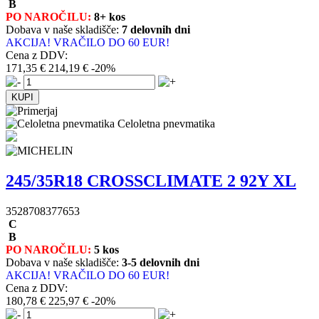
B
PO NAROČILU:
8+ kos
Dobava v naše skladišče:
7 delovnih dni
AKCIJA! VRAČILO DO 60 EUR!
Cena z DDV:
171,35 €
214,19 €
-20%
Celoletna pnevmatika
245/35R18 CROSSCLIMATE 2 92Y XL
3528708377653
C
B
PO NAROČILU:
5 kos
Dobava v naše skladišče:
3-5 delovnih dni
AKCIJA! VRAČILO DO 60 EUR!
Cena z DDV:
180,78 €
225,97 €
-20%