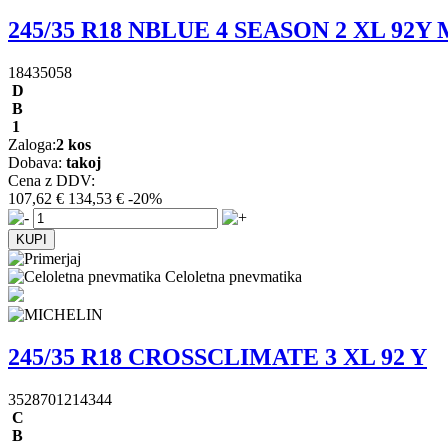
245/35 R18 NBLUE 4 SEASON 2 XL 92Y
18435058
D
B
1
Zaloga:
2 kos
Dobava:
takoj
Cena z DDV:
107,62 €
134,53 €
-20%
Celoletna pnevmatika
245/35 R18 CROSSCLIMATE 3 XL 92 Y
3528701214344
C
B