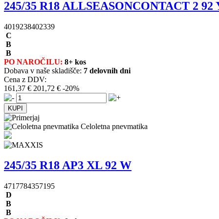
245/35 R18 ALLSEASONCONTACT 2 92 
4019238402339
C
B
B
PO NAROČILU:
8+ kos
Dobava v naše skladišče:
7 delovnih dni
Cena z DDV:
161,37 €
201,72 €
-20%
Celoletna pnevmatika
245/35 R18 AP3 XL 92 W
4717784357195
D
B
B