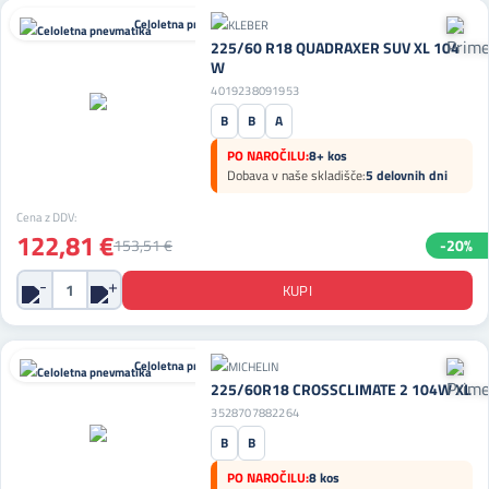
Celoletna pnevmatika
225/60 R18 QUADRAXER SUV XL 104
W
4019238091953
B
B
A
PO NAROČILU:
8+ kos
Dobava v naše skladišče:
5 delovnih dni
Cena z DDV:
122,81 €
153,51 €
-20%
Celoletna pnevmatika
225/60R18 CROSSCLIMATE 2 104W XL
3528707882264
B
B
PO NAROČILU:
8 kos