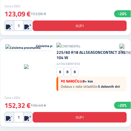
Cena z DDV:
123,09 €
153,86 €
-20%
Celoletna pnevmatika
225/60 R18 ALLSEASONCONTACT 2 XL
104 W
4019238091953
B
B
B
PO NAROČILU:
8+ kos
Dobava v naše skladišče:
5 delovnih dni
Cena z DDV:
152,32 €
190,40 €
-20%