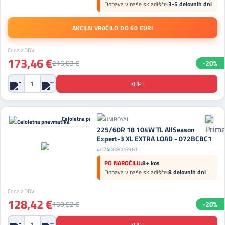
Dobava v naše skladišče:
3-5 delovnih dni
AKCIJA! VRAČILO DO 60 EUR!
Cena z DDV:
173,46 €
216,83 €
-20%
Celoletna pnevmatika
225/60R 18 104W TL AllSeason
Expert-3 XL EXTRA LOAD - 072BCBC1
4024068006961
PO NAROČILU:
8+ kos
Dobava v naše skladišče:
8 delovnih dni
Cena z DDV:
128,42 €
160,52 €
-20%