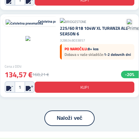
Celoletna pnevmatika
225/60 R18 104W XL TURANZA ALL
SEASON 6
3286348033857
PO NAROČILU:
8+ kos
Dobava v naše skladišče:
1-2 delovnih dni
Cena z DDV:
134,57 €
168,21 €
-20%
Naloži več