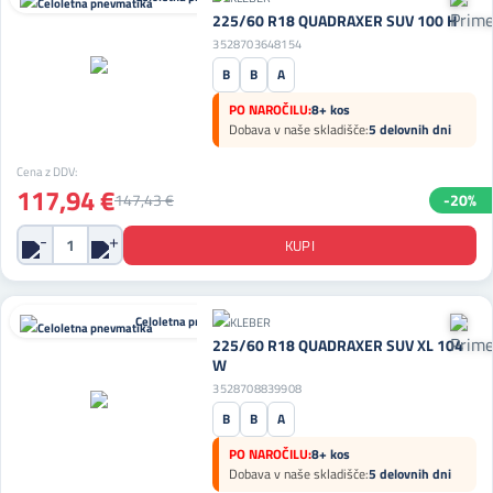
225/60 R18 QUADRAXER SUV 100 H
3528703648154
B
B
A
PO NAROČILU:
8+ kos
Dobava v naše skladišče:
5 delovnih dni
Cena z DDV:
117,94 €
147,43 €
-20%
Celoletna pnevmatika
225/60 R18 QUADRAXER SUV XL 104
W
3528708839908
B
B
A
PO NAROČILU:
8+ kos
Dobava v naše skladišče:
5 delovnih dni