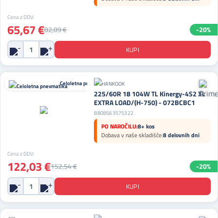
Cena z DDV:
65,67 €
82,09 €
-20%
Celoletna pnevmatika
225/60R 18 104W TL Kinergy-4S2 XL
EXTRA LOAD/(H-750) - 072BCBC1
8808563575322
PO NAROČILU:
8+ kos
Dobava v naše skladišče:
8 delovnih dni
Cena z DDV:
122,03 €
152,54 €
-20%