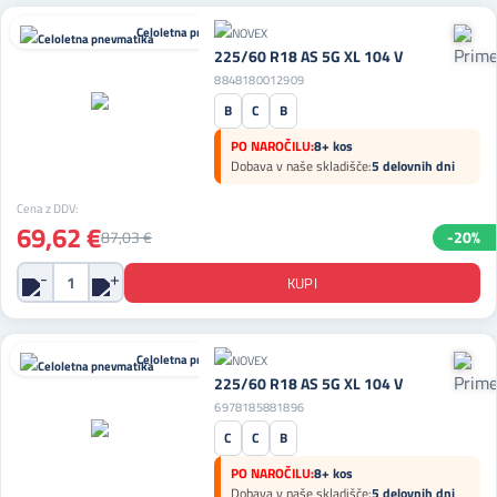
Celoletna pnevmatika
225/60 R18 AS 5G XL 104 V
8848180012909
B
C
B
PO NAROČILU:
8+ kos
Dobava v naše skladišče:
5 delovnih dni
Cena z DDV:
69,62 €
87,03 €
-20%
Celoletna pnevmatika
225/60 R18 AS 5G XL 104 V
6978185881896
C
C
B
PO NAROČILU:
8+ kos
Dobava v naše skladišče:
5 delovnih dni