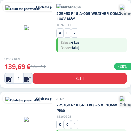
Celoletna pnevmatika
225/60 R18 A-005 WEATHER CON.XL
104V M&S
18260311
A
B
2
4 kos
Zaloga:
takoj
Dobava:
Cena z DDV:
139,69 €
174,61 €
-20%
Celoletna pnevmatika
ATLAS
225/60 R18 GREEN3 4S XL 104W
M&S
18260605
C
C
1