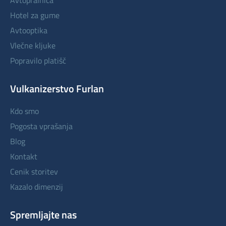
avtopralnica
hotel za gume
avtooptika
vlečne kljuke
popravilo platišč
Vulkanizerstvo Furlan
kdo smo
pogosta vprašanja
blog
kontakt
cenik storitev
kazalo dimenzij
Spremljajte nas