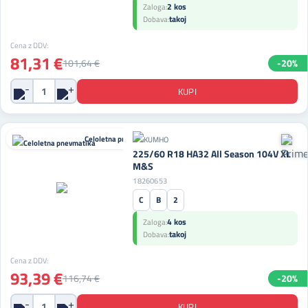
2 kos
Zaloga:
takoj
Dobava:
Cena z DDV:
81,31 €
101,64 €
-20%
Celoletna pnevmatika
225/60 R18 HA32 All Season 104V XL
M&S
18260653
C
B
2
4 kos
Zaloga:
takoj
Dobava:
Cena z DDV:
93,39 €
116,74 €
-20%