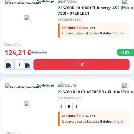
Celoletna pnevmatika
225/60R 18 100H TL Kinergy-4S2 (H-
750) - 072BCBC1
8808563508627
PO NAROČILU:
8+ kos
Dobava v naše skladišče:
8 delovnih dni
Cena z DDV:
124,21 €
155,27 €
-20%
Celoletna pnevmatika
225/60 R18 GL 4SEASON+ XL 104 V
6921109077707
C
B
B
PO NAROČILU:
8+ kos
Dobava v naše skladišče:
5 delovnih dni
Cena z DDV: