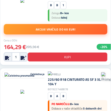
B
B
1
8+ kos
Zaloga:
takoj
Dobava:
AKCIJA! VRAČILO DO 60 EUR!
Cena z DDV:
164,29 €
205,36 €
-20%
Celoletna pnevmatika
225/60 R18 CINTURATO AS SF 3 XL
104 Y
8019227468878
B
A
B
PO NAROČILU:
8+ kos
Dobava v naše skladišče:
5 delovnih dni