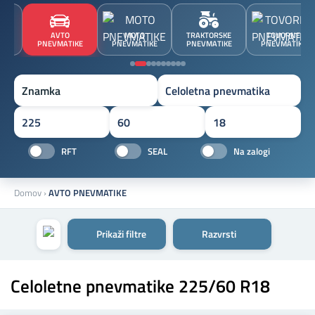
JA
AVTO
MOTO
TRAKTORSKE
TOVORNE
A
PNEVMATIKE
PNEVMATIKE
PNEVMATIKE
PNEVMATIKE
Znamka
RFT
SEAL
Na zalogi
Domov
›
AVTO PNEVMATIKE
Prikaži filtre
Razvrsti
Celoletne pnevmatike 225/60 R18