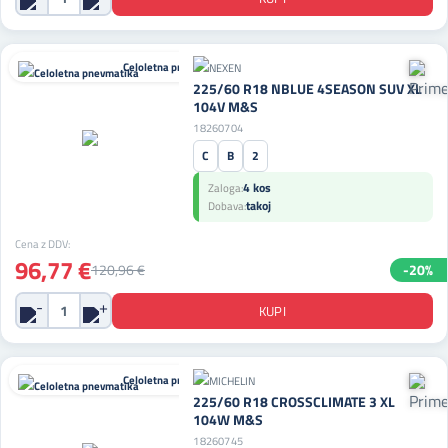
Celoletna pnevmatika
225/60 R18 NBLUE 4SEASON SUV XL
104V M&S
18260704
C
B
2
4 kos
Zaloga:
takoj
Dobava:
Cena z DDV:
96,77 €
120,96 €
-20%
Celoletna pnevmatika
225/60 R18 CROSSCLIMATE 3 XL
104W M&S
18260745