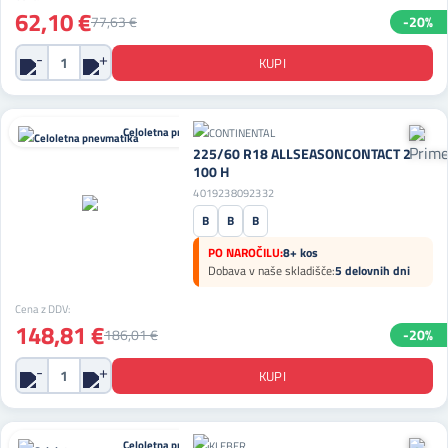
62,10 €
77,63 €
-20%
Celoletna pnevmatika
225/60 R18 ALLSEASONCONTACT 2
100 H
4019238092332
B
B
B
PO NAROČILU:
8+ kos
Dobava v naše skladišče:
5 delovnih dni
Cena z DDV:
148,81 €
186,01 €
-20%
Celoletna pnevmatika