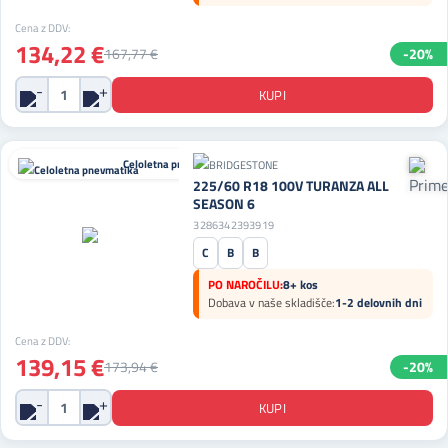
Cena z DDV:
134,22 €
167,77 €
-20%
Celoletna pnevmatika
225/60 R18 100V TURANZA ALL
SEASON 6
3286342393919
C
B
B
PO NAROČILU:
8+ kos
Dobava v naše skladišče:
1-2 delovnih dni
Cena z DDV:
139,15 €
173,94 €
-20%