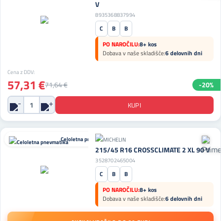
V
8935368837994
C
B
B
PO NAROČILU:
8+ kos
Dobava v naše skladišče:
6 delovnih dni
Cena z DDV:
57,31 €
71,64 €
-20%
Celoletna pnevmatika
215/45 R16 CROSSCLIMATE 2 XL 90 V
3528702465004
C
B
B
PO NAROČILU:
8+ kos
Dobava v naše skladišče:
6 delovnih dni