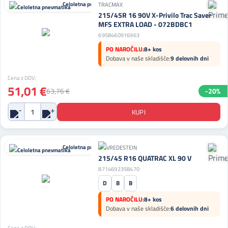
Celoletna pnevmatika
TRACMAX
215/45R 16 90V X-Privilo Trac Saver
MFS EXTRA LOAD - 072BDBC1
6958460916963
PO NAROČILU:
8+ kos
Dobava v naše skladišče:
9 delovnih dni
Cena z DDV:
51,01 €
63,76 €
-20%
Celoletna pnevmatika
215/45 R16 QUATRAC XL 90 V
8714692358470
D
B
B
PO NAROČILU:
8+ kos
Dobava v naše skladišče:
6 delovnih dni