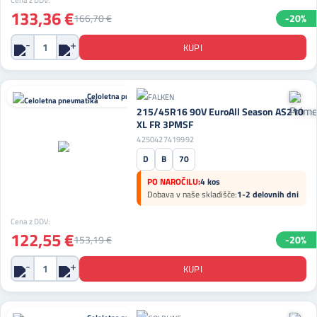
Cena z DDV:
133,36 €
166,70 €
-20%
Celoletna pnevmatika
215/45R16 90V EuroAll Season AS210
XL FR 3PMSF
4250427419992
D
B
70
PO NAROČILU:
4 kos
Dobava v naše skladišče:
1-2 delovnih dni
Cena z DDV:
122,55 €
153,19 €
-20%