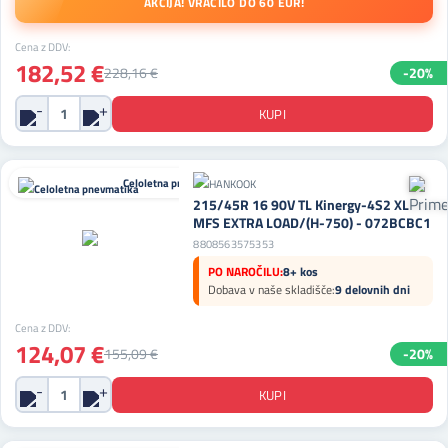
AKCIJA! VRAČILO DO 60 EUR!
Cena z DDV:
182,52 €
228,16 €
-20%
Celoletna pnevmatika
215/45R 16 90V TL Kinergy-4S2 XL
MFS EXTRA LOAD/(H-750) - 072BCBC1
8808563575353
PO NAROČILU:
8+ kos
Dobava v naše skladišče:
9 delovnih dni
Cena z DDV:
124,07 €
155,09 €
-20%