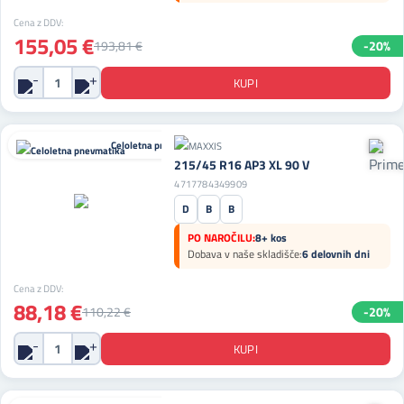
Cena z DDV:
155,05 €
193,81 €
-20%
Celoletna pnevmatika
215/45 R16 AP3 XL 90 V
4717784349909
D
B
B
PO NAROČILU:
8+ kos
Dobava v naše skladišče:
6 delovnih dni
Cena z DDV:
88,18 €
110,22 €
-20%