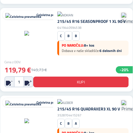
Celoletna pnevmatika
215/45 R16 SEASONPROOF 1 XL 90 V
6419440594538
C
B
B
PO NAROČILU:
8+ kos
Dobava v naše skladišče:
6 delovnih dni
Cena z DDV:
119,79 €
149,73 €
-20%
Celoletna pnevmatika
215/45 R16 QUADRAXER3 XL 90 V
3528704415267
C
B
A
PO NAROČILU:
8+ kos