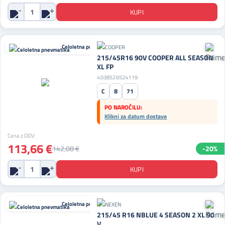
Celoletna pnevmatika
215/45R16 90V COOPER ALL SEASON
XL FP
4038526524119
C
B
71
PO NAROČILU:
Klikni za datum dostave
Cena z DDV:
113,66 €
142,08 €
-20%
Celoletna pnevmatika
215/45 R16 NBLUE 4 SEASON 2 XL 90
V