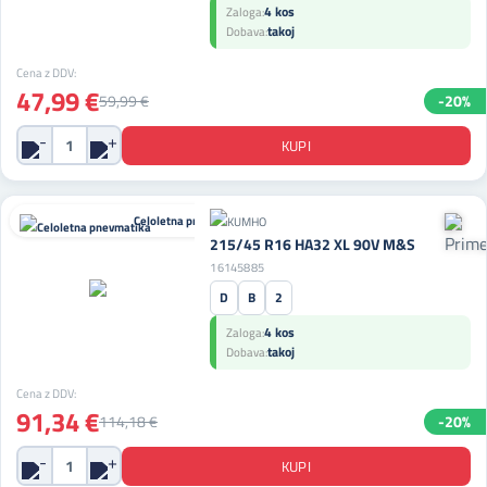
4 kos
Zaloga:
takoj
Dobava:
Cena z DDV:
47,99 €
59,99 €
-20%
Celoletna pnevmatika
215/45 R16 HA32 XL 90V M&S
16145885
D
B
2
4 kos
Zaloga:
takoj
Dobava:
Cena z DDV:
91,34 €
114,18 €
-20%