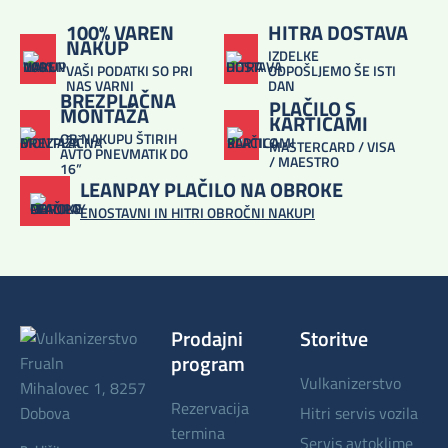
100% VAREN
HITRA DOSTAVA
NAKUP
IZDELKE
VAŠI PODATKI SO PRI
ODPOŠLJEMO ŠE ISTI
NAS VARNI
DAN
BREZPLAČNA
PLAČILO S
MONTAŽA
KARTICAMI
OB NAKUPU ŠTIRIH
MASTERCARD / VISA
AVTO PNEVMATIK DO
/ MAESTRO
16”
LEANPAY PLAČILO NA OBROKE
ENOSTAVNI IN HITRI OBROČNI NAKUPI
Prodajni
Storitve
program
vulkanizerstvo
Mihalovec 1, 8257
rezervacija
Dobova
hitri servis vozila
termina
servis avtoklime