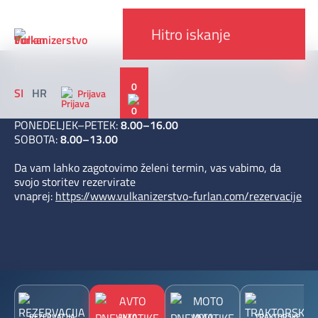
x
DELOVNI ČAS V AVGUSTU 2026
0
SI
HR
Prijava
Od 1. 8. do 30. 8. 2026
PONEDELJEK–PETEK:
8.00–16.00
SOBOTA:
8.00–13.00
Da vam lahko zagotovimo želeni termin, vas vabimo, da
svojo storitev rezervirate
vnaprej:
https://www.vulkanizerstvo-furlan.com/rezervacije
REZERVACIJA
AVTO
MOTO
TRAKTORSKE