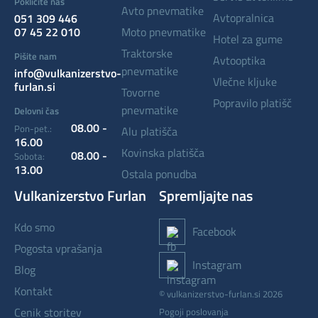
Pokličite nas
avto pnevmatike
avtopralnica
051 309 446
07 45 22 010
moto pnevmatike
hotel za gume
traktorske
Pišite nam
avtooptika
pnevmatike
info@vulkanizerstvo-
vlečne kljuke
furlan.si
tovorne
popravilo platišč
pnevmatike
Delovni čas
08.00 -
Pon-pet.:
alu platišča
16.00
kovinska platišča
08.00 -
Sobota:
13.00
ostala ponudba
Vulkanizerstvo Furlan
Spremljajte nas
kdo smo
Facebook
pogosta vprašanja
Instagram
blog
kontakt
© vulkanizerstvo-furlan.si 2026
cenik storitev
Pogoji poslovanja