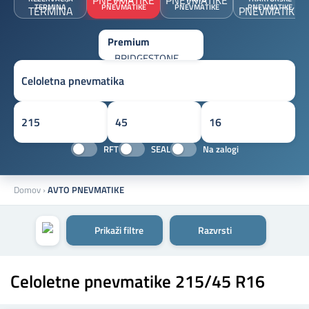
TERMINA
PNEVMATIKE
PNEVMATIKE
PNEVMATIKE
RFT
SEAL
Na zalogi
Domov
›
AVTO PNEVMATIKE
Prikaži filtre
Razvrsti
Celoletne pnevmatike 215/45 R16