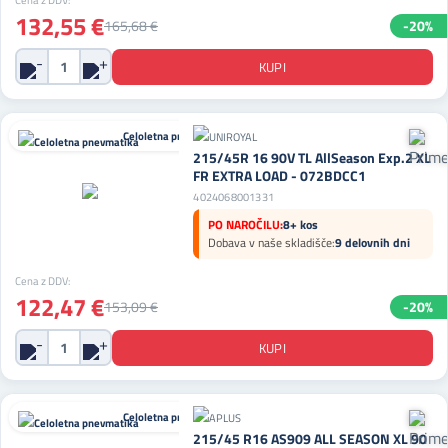
Cena z DDV:
132,55 €
165,68 €
-20%
Celoletna pnevmatika
215/45R 16 90V TL AllSeason Exp.2 XL
FR EXTRA LOAD - 072BDCC1
4024068001331
PO NAROČILU:
8+ kos
Dobava v naše skladišče:
9 delovnih dni
Cena z DDV:
122,47 €
153,09 €
-20%
Celoletna pnevmatika
215/45 R16 AS909 ALL SEASON XL 90