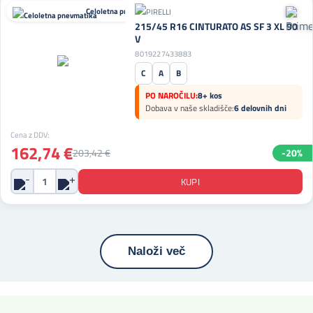
Celoletna pnevmatika
215/45 R16 CINTURATO AS SF 3 XL 90
V
8019227433883
C
A
B
PO NAROČILU:
8+ kos
Dobava v naše skladišče:
6 delovnih dni
Cena z DDV:
162,74 €
203,42 €
-20%
Naloži več