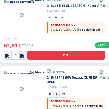
Celoletna pnevmatika
215/45 R16 GL 4SEASON+ XL 90 V
6921109077851
C
B
B
PO NAROČILU:
4 kos
Dobava v naše skladišče:
6 delovnih dni
Cena z DDV:
61,81 €
77,26 €
-20%
Celoletna pnevmatika
215/45R16 90V Quatrac XL FR EV
3PMSF
8714692358470
D
B
70
PO NAROČILU:
6 kos
Dobava v naše skladišče:
1-2 delovnih dni