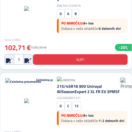
8807622220876
D
A
B
PO NAROČILU:
8+ kos
Dobava v naše skladišče:
6 delovnih dni
Cena z DDV:
102,71 €
128,39 €
-20%
Celoletna pnevmatika
215/45R16 90V Uniroyal
AllSeasonExpert 2 XL FR EV 3PMSF
4024068001331
D
C
72
PO NAROČILU:
8+ kos
Dobava v naše skladišče:
1-2 delovnih dni