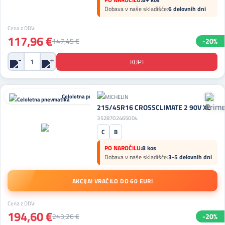
Dobava v naše skladišče:
6 delovnih dni
Cena z DDV:
117,96 €
147,45 €
-20%
Celoletna pnevmatika
215/45R16 CROSSCLIMATE 2 90V XL
3528702465004
C
B
PO NAROČILU:
8 kos
Dobava v naše skladišče:
3-5 delovnih dni
AKCIJA! VRAČILO DO 60 EUR!
Cena z DDV:
194,60 €
243,26 €
-20%