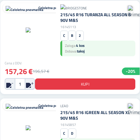
Celoletna pnevmatika
215/45 R16 TURANZA ALL SEASON 6
90V M&S
16145113
C
B
2
4 kos
Zaloga:
takoj
Dobava:
Cena z DDV:
157,26 €
196,57 €
-20%
Celoletna pnevmatika
LEAO
215/45 R16 IGREEN ALL SEASON XL
90V M&S
16145857
C
D