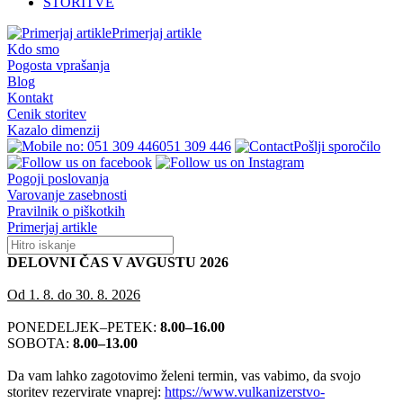
STORITVE
Primerjaj artikle
Kdo smo
Pogosta vprašanja
Blog
Kontakt
Cenik storitev
Kazalo dimenzij
051 309 446
Pošlji sporočilo
Pogoji poslovanja
Varovanje zasebnosti
Pravilnik o piškotkih
Primerjaj artikle
DELOVNI ČAS V AVGUSTU 2026
Od 1. 8. do 30. 8. 2026
PONEDELJEK–PETEK:
8.00–16.00
SOBOTA:
8.00–13.00
Da vam lahko zagotovimo želeni termin, vas vabimo, da svojo
storitev rezervirate vnaprej:
https://www.vulkanizerstvo-