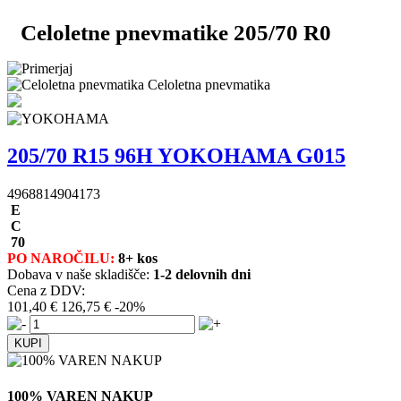
Celoletne pnevmatike 205/70 R0
Celoletna pnevmatika
205/70 R15 96H YOKOHAMA G015
4968814904173
E
C
70
PO NAROČILU:
8+ kos
Dobava v naše skladišče:
1-2 delovnih dni
Cena z DDV:
101,40 €
126,75 €
-20%
100% VAREN NAKUP