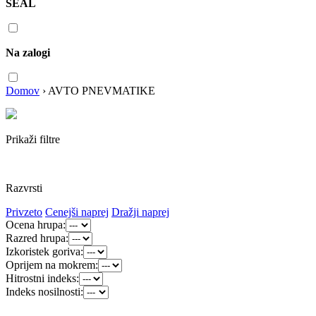
SEAL
Na zalogi
Domov
›
AVTO PNEVMATIKE
Prikaži filtre
Razvrsti
Privzeto
Cenejši naprej
Dražji naprej
Ocena hrupa:
Razred hrupa:
Izkoristek goriva:
Oprijem na mokrem:
Hitrostni indeks:
Indeks nosilnosti: