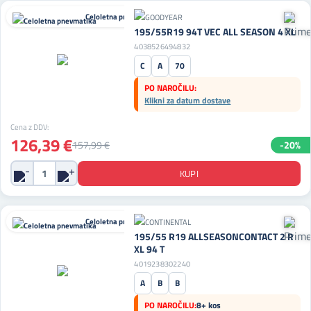
Celoletna pnevmatika
195/55R19 94T VEC ALL SEASON 4 XL
4038526494832
C
A
70
PO NAROČILU:
Klikni za datum dostave
Cena z DDV:
126,39 €
157,99 €
-20%
Celoletna pnevmatika
195/55 R19 ALLSEASONCONTACT 2 R
XL 94 T
4019238302240
A
B
B
PO NAROČILU:
8+ kos