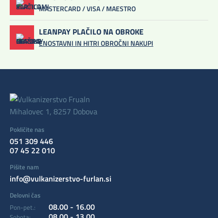
MASTERCARD / VISA / MAESTRO
LEANPAY PLAČILO NA OBROKE
ENOSTAVNI IN HITRI OBROČNI NAKUPI
Mihalovec 1, 8257 Dobova
Pokličite nas
051 309 446
07 45 22 010
Pišite nam
info@vulkanizerstvo-furlan.si
Delovni čas
08.00 - 16.00
Pon-pet.:
08.00 - 13.00
Sobota: