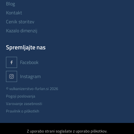
blog
kontakt
cenik storitev
kazalo dimenzij
Spremljajte nas
Facebook
Instagram
© vulkanizerstvo-furlan.si 2026
Pogoji poslovanja
Varovanje zasebnosti
Pravilnik o piškotkih
izdelava: ETREND
Z uporabo strani soglašate z uporabo piškotkov.