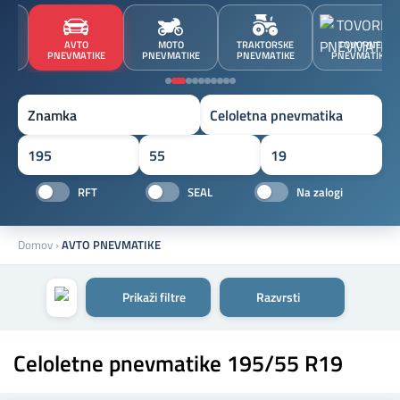
JA
AVTO
MOTO
TRAKTORSKE
TOVORNE
A
PNEVMATIKE
PNEVMATIKE
PNEVMATIKE
PNEVMATIKE
Znamka
RFT
SEAL
Na zalogi
Domov
›
AVTO PNEVMATIKE
Prikaži filtre
Razvrsti
Celoletne pnevmatike 195/55 R19