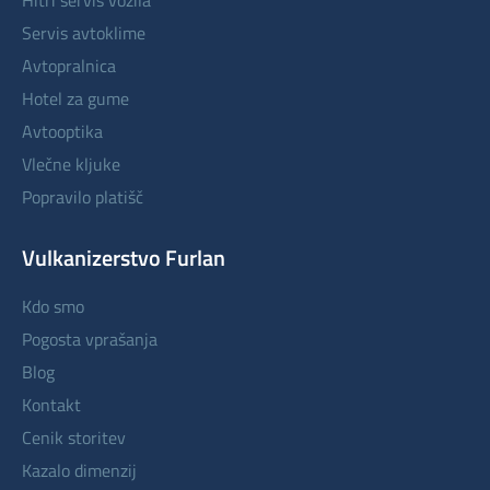
hitri servis vozila
servis avtoklime
avtopralnica
hotel za gume
avtooptika
vlečne kljuke
popravilo platišč
Vulkanizerstvo Furlan
kdo smo
pogosta vprašanja
blog
kontakt
cenik storitev
kazalo dimenzij