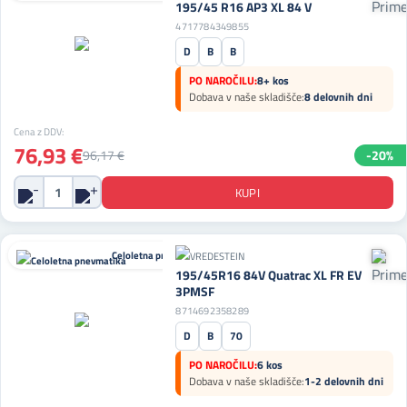
195/45 R16 AP3 XL 84 V
4717784349855
D
B
B
PO NAROČILU:
8+ kos
Dobava v naše skladišče:
8 delovnih dni
Cena z DDV:
76,93 €
96,17 €
-20%
Celoletna pnevmatika
195/45R16 84V Quatrac XL FR EV
3PMSF
8714692358289
D
B
70
PO NAROČILU:
6 kos
Dobava v naše skladišče:
1-2 delovnih dni