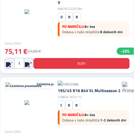
V
8807622220784
D
B
B
PO NAROČILU:
8+ kos
Dobava v naše skladišče:
8 delovnih dni
Cena z DDV:
75,11 €
93,88 €
-20%
Celoletna pnevmatika
195/45 R16 84V XL Multiseason 2
3286341674712
C
B
B
PO NAROČILU:
8+ kos
Dobava v naše skladišče:
1-2 delovnih dni
Cena z DDV: