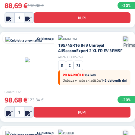
88,69 €
110,86 €
-20%
Celoletna pnevmatika
195/45R16 84V Uniroyal
AllSeasonExpert 2 XL FR EV 3PMSF
4024068005759
D
C
72
PO NAROČILU:
8+ kos
Dobava v naše skladišče:
1-2 delovnih dni
Cena z DDV:
98,68 €
123,34 €
-20%
Celoletna pnevmatika