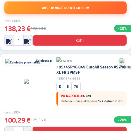
AKCIJA! VRAČILO DO 60 EUR!
Cena z DDV:
138,23 €
172,78 €
-20%
Celoletna pnevmatika
195/45R16 84V EuroAll Season AS210
XL FR 3PMSF
4250427419985
D
B
70
PO NAROČILU:
4 kos
Dobava v naše skladišče:
1-2 delovnih dni
Cena z DDV:
100,29 €
125,36 €
-20%