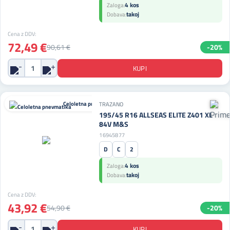
4 kos
Zaloga:
takoj
Dobava:
Cena z DDV:
72,49 €
90,61 €
-20%
Celoletna pnevmatika
TRAZANO
195/45 R16 ALLSEAS ELITE Z401 XL
84V M&S
16945877
D
C
2
4 kos
Zaloga:
takoj
Dobava:
Cena z DDV:
43,92 €
54,90 €
-20%