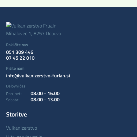
Mihalovec 1, 8257 Dobova
Pokličite nas
051 309 446
07 45 22 010
Pišite nam
info@vulkanizerstvo-furlan.si
Delovni čas
08.00 - 16.00
Pon-pet.:
08.00 - 13.00
Sobota:
Storitve
vulkanizerstvo