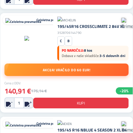
Celoletna pnevmatika
195/45R16 CROSSCLIMATE 2 84V XL
3528706144790
C
B
PO NAROČILU:
8 kos
Dobava v naše skladišče:
3-5 delovnih dni
AKCIJA! VRAČILO DO 60 EUR!
Cena z DDV:
140,91 €
176,14 €
-20%
Celoletna pnevmatika
195/45 R16 NBLUE 4 SEASON 2 XL 84