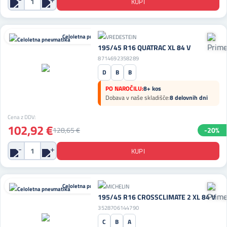
Celoletna pnevmatika
195/45 R16 QUATRAC XL 84 V
8714692358289
D
B
B
PO NAROČILU:
8+ kos
Dobava v naše skladišče:
8 delovnih dni
Cena z DDV:
102,92 €
128,65 €
-20%
Celoletna pnevmatika
195/45 R16 CROSSCLIMATE 2 XL 84 V
3528706144790
C
B
A