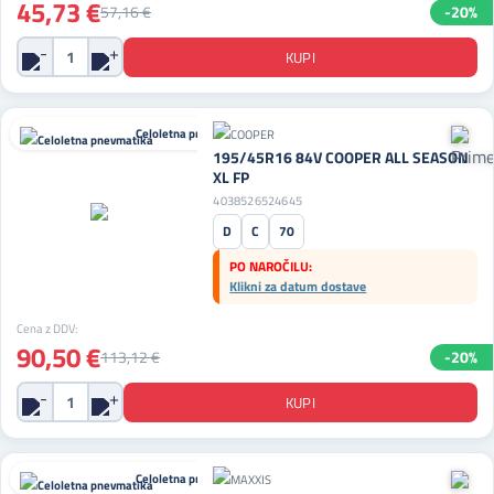
45,73 €
57,16 €
-20%
Celoletna pnevmatika
195/45R16 84V COOPER ALL SEASON
XL FP
4038526524645
D
C
70
PO NAROČILU:
Klikni za datum dostave
Cena z DDV:
90,50 €
113,12 €
-20%
Celoletna pnevmatika