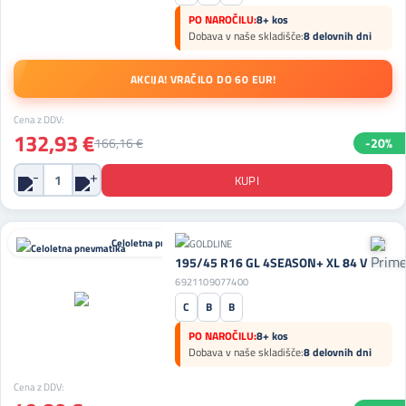
PO NAROČILU:
8+ kos
Dobava v naše skladišče:
8 delovnih dni
AKCIJA! VRAČILO DO 60 EUR!
Cena z DDV:
132,93 €
166,16 €
-20%
Celoletna pnevmatika
195/45 R16 GL 4SEASON+ XL 84 V
6921109077400
C
B
B
PO NAROČILU:
8+ kos
Dobava v naše skladišče:
8 delovnih dni
Cena z DDV: