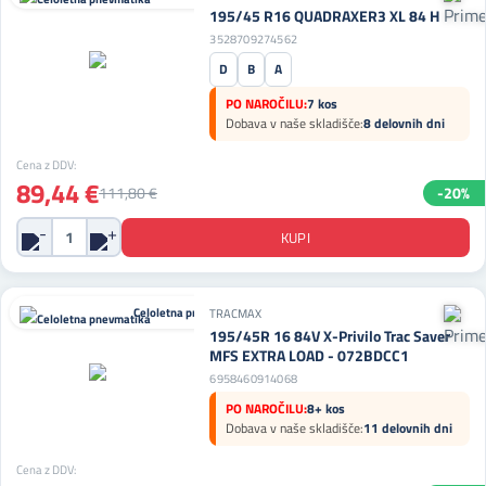
195/45 R16 QUADRAXER3 XL 84 H
3528709274562
D
B
A
PO NAROČILU:
7 kos
Dobava v naše skladišče:
8 delovnih dni
Cena z DDV:
89,44 €
111,80 €
-20%
Celoletna pnevmatika
TRACMAX
195/45R 16 84V X-Privilo Trac Saver
MFS EXTRA LOAD - 072BDCC1
6958460914068
PO NAROČILU:
8+ kos
Dobava v naše skladišče:
11 delovnih dni
Cena z DDV: