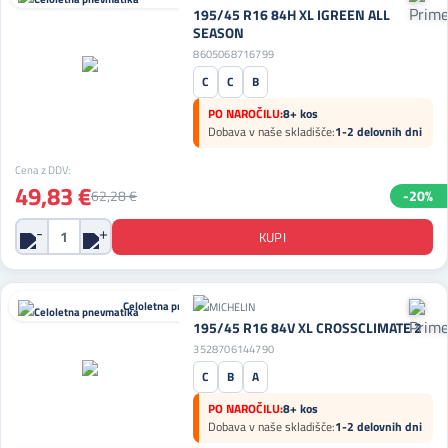
195/45 R16 84H XL IGREEN ALL
SEASON
8605068716799
C
C
B
PO NAROČILU:
8+ kos
Dobava v naše skladišče:
1-2 delovnih dni
Cena z DDV:
49,83 €
62,28 €
-20%
Celoletna pnevmatika
195/45 R16 84V XL CROSSCLIMATE 2
3528706144790
C
B
A
PO NAROČILU:
8+ kos
Dobava v naše skladišče:
1-2 delovnih dni