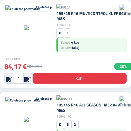
Celoletna pnevmatika
195/45 R16 MULTICONTROL XL FP 84V
M&S
16945000
D
C
4 kos
Zaloga:
takoj
Dobava:
Cena z DDV:
84,17 €
105,21 €
-20%
Celoletna pnevmatika
195/45 R16 ALL SEASON HA32 84V
M&S
16945470
D
B
2