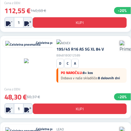
Cena z DDV:
112,55 €
140,68 €
-20%
Celoletna pnevmatika
195/45 R16 AS 5G XL 84 V
8848180012589
D
C
A
PO NAROČILU:
8+ kos
Dobava v naše skladišče:
8 delovnih dni
Cena z DDV:
48,30 €
60,37 €
-20%
Celoletna pnevmatika
LEAO