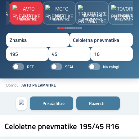
JA
AVTO
MOTO
TRAKTORSKE
TOVORNE
A
PNEVMATIKE
PNEVMATIKE
PNEVMATIKE
PNEVMATIKE
Znamka
RFT
SEAL
Na zalogi
Domov
›
AVTO PNEVMATIKE
Prikaži filtre
Razvrsti
Celoletne pnevmatike 195/45 R16