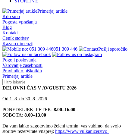
STORITVE
Primerjaj artikle
Kdo smo
Pogosta vprašanja
Blog
Kontakt
Cenik storitev
Kazalo dimenzij
051 309 446
Pošlji sporočilo
Pogoji poslovanja
Varovanje zasebnosti
Pravilnik o piškotkih
Primerjaj artikle
DELOVNI ČAS V AVGUSTU 2026
Od 1. 8. do 30. 8. 2026
PONEDELJEK–PETEK:
8.00–16.00
SOBOTA:
8.00–13.00
Da vam lahko zagotovimo želeni termin, vas vabimo, da svojo
storitev rezervirate vnaprej:
https://www.vulkanizerstvo-