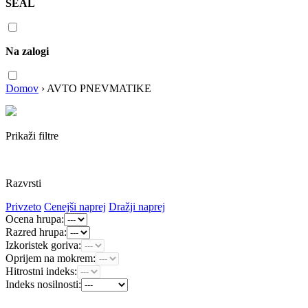
SEAL
Na zalogi
Domov
›
AVTO PNEVMATIKE
Prikaži filtre
Razvrsti
Privzeto
Cenejši naprej
Dražji naprej
Ocena hrupa:
Razred hrupa:
Izkoristek goriva:
Oprijem na mokrem:
Hitrostni indeks:
Indeks nosilnosti: