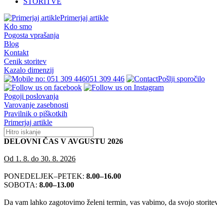
STORITVE
Primerjaj artikle
Kdo smo
Pogosta vprašanja
Blog
Kontakt
Cenik storitev
Kazalo dimenzij
051 309 446
Pošlji sporočilo
Pogoji poslovanja
Varovanje zasebnosti
Pravilnik o piškotkih
Primerjaj artikle
DELOVNI ČAS V AVGUSTU 2026
Od 1. 8. do 30. 8. 2026
PONEDELJEK–PETEK:
8.00–16.00
SOBOTA:
8.00–13.00
Da vam lahko zagotovimo želeni termin, vas vabimo, da svojo storitev