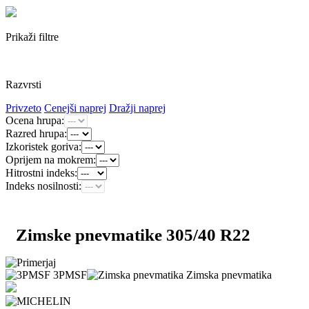
Prikaži filtre
Razvrsti
Privzeto
Cenejši naprej
Dražji naprej
Ocena hrupa:
Razred hrupa:
Izkoristek goriva:
Oprijem na mokrem:
Hitrostni indeks:
Indeks nosilnosti:
Zimske pnevmatike 305/40 R22
3PMSF
Zimska pnevmatika