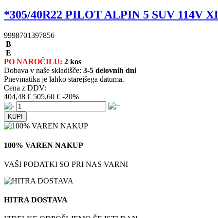
*305/40R22 PILOT ALPIN 5 SUV 114V X
9998701397856
B
E
PO NAROČILU:
2 kos
Dobava v naše skladišče:
3-5 delovnih dni
Pnevmatika je lahko starejšega datuma.
Cena z DDV:
404,48 €
505,60 €
-20%
100% VAREN NAKUP
VAŠI PODATKI SO PRI NAS VARNI
HITRA DOSTAVA