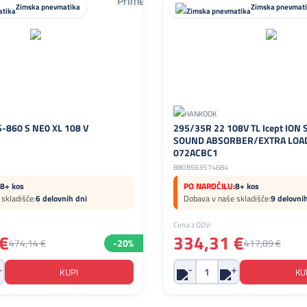
Zimska pnevmatika
Zimska pnevmat
-860 S NE0 XL 108 V
295/35R 22 108V TL Icept ION 
SOUND ABSORBER/EXTRA LOAD
072ACBC1
8808563574684
8+ kos
PO NAROČILU:
8+ kos
skladišče:
6 delovnih dni
Dobava v naše skladišče:
9 delovni
Cena z DDV:
€
334,31 €
474,14 €
-20%
417,89 €