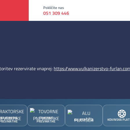
Pokličite nas
051 309 446
oritev rezervirate vnaprej:
https://www.vulkanizerstvo-furlan.com
TRAKTORSKE
TOVORNE
ALU PLATIŠČA
KOVINSKA PLAT
PNEVMATIKE
PNEVMATIKE