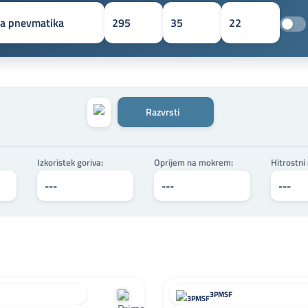
Razvrsti
Izkoristek goriva:
Oprijem na mokrem:
Hitrostni
3PMSF