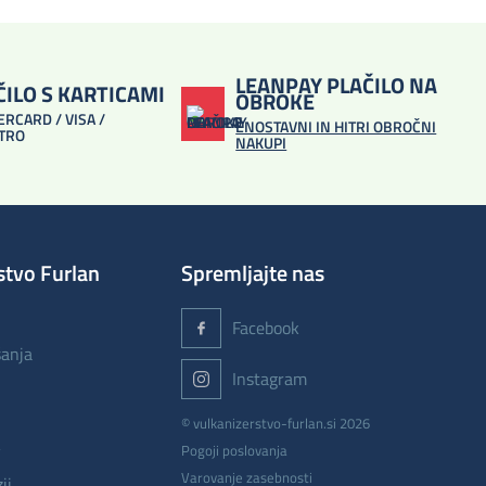
LEANPAY PLAČILO NA
ČILO S KARTICAMI
OBROKE
RCARD / VISA /
ENOSTAVNI IN HITRI OBROČNI
TRO
NAKUPI
stvo Furlan
Spremljajte nas
Facebook
šanja
Instagram
© vulkanizerstvo-furlan.si 2026
v
Pogoji poslovanja
Varovanje zasebnosti
ij