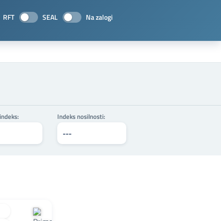
RFT
SEAL
Na zalogi
 indeks:
Indeks nosilnosti: