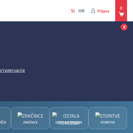
0
SI
HR
Prijava
x
/rezervacije
IŠČA
ZRAČNICE
OSTALA PONUDBA
STORITVE