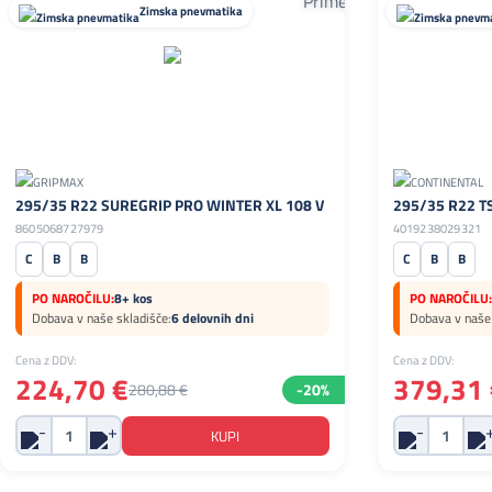
Zimska pnevmatika
295/35 R22 SUREGRIP PRO WINTER XL 108 V
295/35 R22 TS
8605068727979
4019238029321
C
B
B
C
B
B
PO NAROČILU:
8+ kos
PO NAROČILU:
Dobava v naše skladišče:
6 delovnih dni
Dobava v naše 
Cena z DDV:
Cena z DDV:
224,70 €
379,31 
280,88 €
-20%