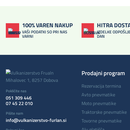
100% VAREN NAKUP
HITRA DOST
VAŠI PODATKI SO PRI NAS
IZDELKE ODPOŠLJE
VARNI
DAN
Prodajni program
Mihalovec 1, 8257 Dobova
rezervacija termina
Pokličite nas
avto pnevmatike
051 309 446
07 45 22 010
moto pnevmatike
traktorske pnevmatike
Pišite nam
info@vulkanizerstvo-furlan.si
tovorne pnevmatike
alu platišča