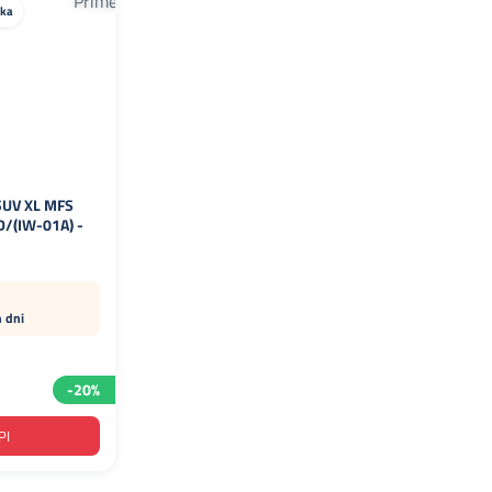
ika
SUV XL MFS
/(IW-01A) -
h dni
-20%