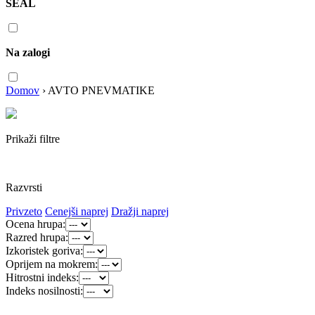
SEAL
Na zalogi
Domov
›
AVTO PNEVMATIKE
Prikaži filtre
Razvrsti
Privzeto
Cenejši naprej
Dražji naprej
Ocena hrupa:
Razred hrupa:
Izkoristek goriva:
Oprijem na mokrem:
Hitrostni indeks:
Indeks nosilnosti: