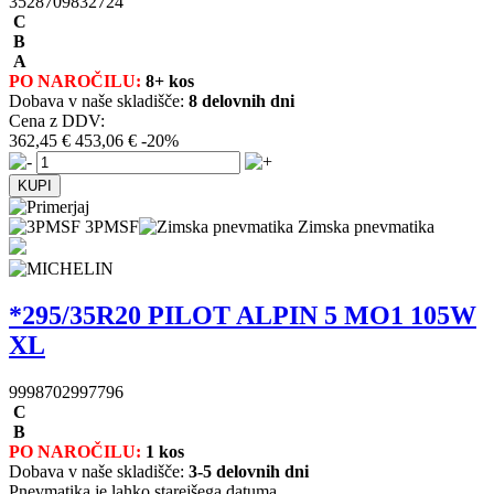
3528709832724
C
B
A
PO NAROČILU:
8+ kos
Dobava v naše skladišče:
8 delovnih dni
Cena z DDV:
362,45 €
453,06 €
-20%
3PMSF
Zimska pnevmatika
*295/35R20 PILOT ALPIN 5 MO1 105W
XL
9998702997796
C
B
PO NAROČILU:
1 kos
Dobava v naše skladišče:
3-5 delovnih dni
Pnevmatika je lahko starejšega datuma.