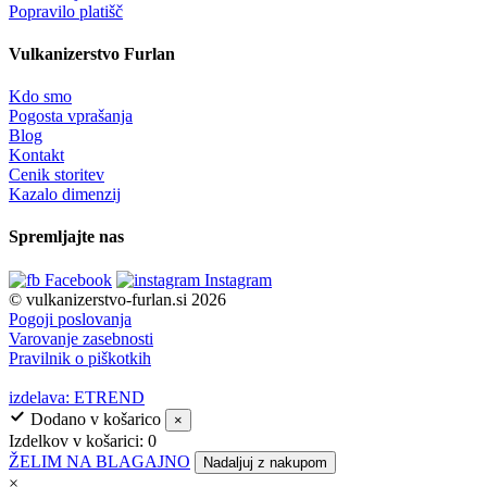
Popravilo platišč
Vulkanizerstvo Furlan
Kdo smo
Pogosta vprašanja
Blog
Kontakt
Cenik storitev
Kazalo dimenzij
Spremljajte nas
Facebook
Instagram
© vulkanizerstvo-furlan.si 2026
Pogoji poslovanja
Varovanje zasebnosti
Pravilnik o piškotkih
izdelava: ETREND
Dodano v košarico
×
Izdelkov v košarici:
0
ŽELIM NA BLAGAJNO
Nadaljuj z nakupom
×