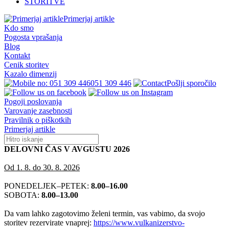
STORITVE
Primerjaj artikle
Kdo smo
Pogosta vprašanja
Blog
Kontakt
Cenik storitev
Kazalo dimenzij
051 309 446
Pošlji sporočilo
Pogoji poslovanja
Varovanje zasebnosti
Pravilnik o piškotkih
Primerjaj artikle
DELOVNI ČAS V AVGUSTU 2026
Od 1. 8. do 30. 8. 2026
PONEDELJEK–PETEK:
8.00–16.00
SOBOTA:
8.00–13.00
Da vam lahko zagotovimo želeni termin, vas vabimo, da svojo
storitev rezervirate vnaprej:
https://www.vulkanizerstvo-