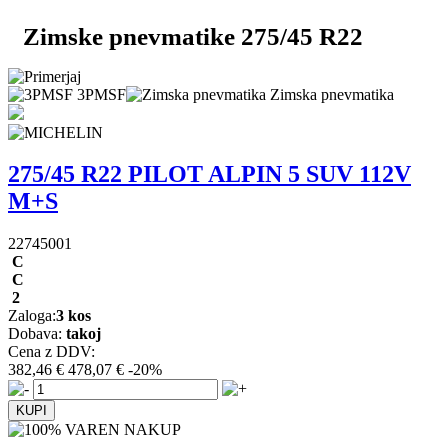
Zimske pnevmatike 275/45 R22
3PMSF
Zimska pnevmatika
275/45 R22 PILOT ALPIN 5 SUV 112V
M+S
22745001
C
C
2
Zaloga:
3 kos
Dobava:
takoj
Cena z DDV:
382,46 €
478,07 €
-20%