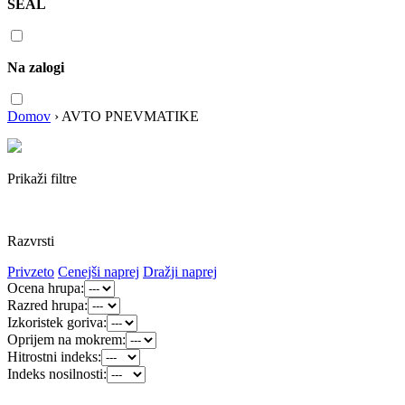
SEAL
Na zalogi
Domov
›
AVTO PNEVMATIKE
Prikaži filtre
Razvrsti
Privzeto
Cenejši naprej
Dražji naprej
Ocena hrupa:
Razred hrupa:
Izkoristek goriva:
Oprijem na mokrem:
Hitrostni indeks:
Indeks nosilnosti: