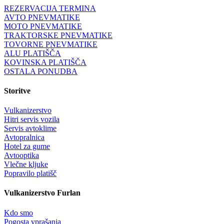
REZERVACIJA TERMINA
AVTO PNEVMATIKE
MOTO PNEVMATIKE
TRAKTORSKE PNEVMATIKE
TOVORNE PNEVMATIKE
ALU PLATIŠČA
KOVINSKA PLATIŠČA
OSTALA PONUDBA
Storitve
Vulkanizerstvo
Hitri servis vozila
Servis avtoklime
Avtopralnica
Hotel za gume
Avtooptika
Vlečne kljuke
Popravilo platišč
Vulkanizerstvo Furlan
Kdo smo
Pogosta vprašanja