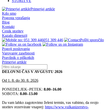
STORITVE
Primerjaj artikle
Kdo smo
Pogosta vprašanja
Blog
Kontakt
Cenik storitev
Kazalo dimenzij
051 309 446
Pošlji sporočilo
Pogoji poslovanja
Varovanje zasebnosti
Pravilnik o piškotkih
Primerjaj artikle
DELOVNI ČAS V AVGUSTU 2026
Od 1. 8. do 30. 8. 2026
PONEDELJEK–PETEK:
8.00–16.00
SOBOTA:
8.00–13.00
Da vam lahko zagotovimo želeni termin, vas vabimo, da svojo
storitev rezervirate vnaprej:
https://www.vulkanizerstvo-