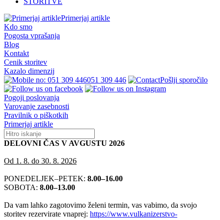
STORITVE
Primerjaj artikle
Kdo smo
Pogosta vprašanja
Blog
Kontakt
Cenik storitev
Kazalo dimenzij
051 309 446
Pošlji sporočilo
Pogoji poslovanja
Varovanje zasebnosti
Pravilnik o piškotkih
Primerjaj artikle
DELOVNI ČAS V AVGUSTU 2026
Od 1. 8. do 30. 8. 2026
PONEDELJEK–PETEK:
8.00–16.00
SOBOTA:
8.00–13.00
Da vam lahko zagotovimo želeni termin, vas vabimo, da svojo
storitev rezervirate vnaprej:
https://www.vulkanizerstvo-