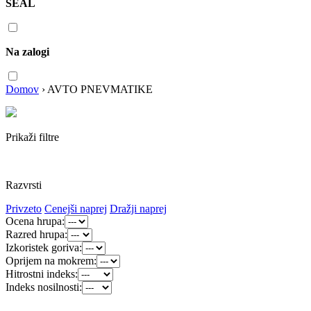
SEAL
Na zalogi
Domov
›
AVTO PNEVMATIKE
Prikaži filtre
Razvrsti
Privzeto
Cenejši naprej
Dražji naprej
Ocena hrupa:
Razred hrupa:
Izkoristek goriva:
Oprijem na mokrem:
Hitrostni indeks:
Indeks nosilnosti: