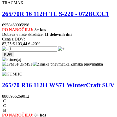
TRACMAX
265/70R 16 112H TL S-220 - 072BCCC1
6958460905998
PO NAROČILU:
8+ kos
Dobava v naše skladišče:
11 delovnih dni
Cena z DDV:
82,75 €
103,44 €
-20%
3PMSF
Zimska pnevmatika
265/70 R16 112H WS71 WinterCraft SUV
8808956269012
C
C
B
PO NAROČILU:
8+ kos