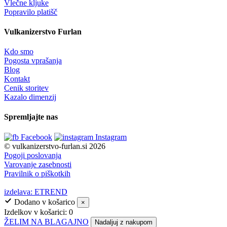
Vlečne kljuke
Popravilo platišč
Vulkanizerstvo Furlan
Kdo smo
Pogosta vprašanja
Blog
Kontakt
Cenik storitev
Kazalo dimenzij
Spremljajte nas
Facebook
Instagram
© vulkanizerstvo-furlan.si 2026
Pogoji poslovanja
Varovanje zasebnosti
Pravilnik o piškotkih
izdelava: ETREND
Dodano v košarico
×
Izdelkov v košarici:
0
ŽELIM NA BLAGAJNO
Nadaljuj z nakupom