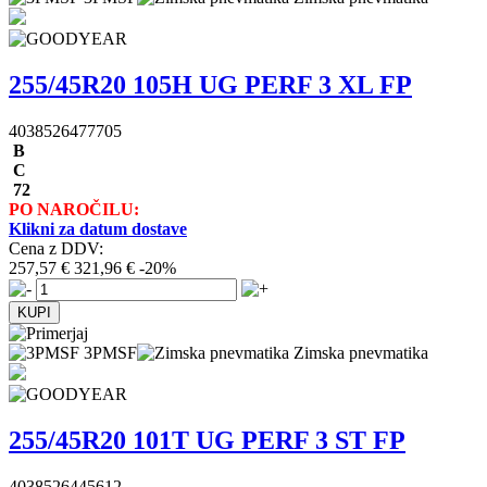
255/45R20 105H UG PERF 3 XL FP
4038526477705
B
C
72
PO NAROČILU:
Klikni za datum dostave
Cena z DDV:
257,57 €
321,96 €
-20%
3PMSF
Zimska pnevmatika
255/45R20 101T UG PERF 3 ST FP
4038526445612