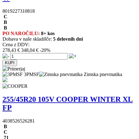
8019227310818
C
B
B
PO NAROČILU:
8+ kos
Dobava v naše skladišče:
5 delovnih dni
Cena z DDV:
278,43 €
348,04 €
-20%
3PMSF
Zimska pnevmatika
255/45R20 105V COOPER WINTER XL
FP
4038526526281
B
C
71