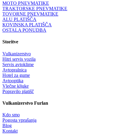
MOTO PNEVMATIKE
TRAKTORSKE PNEVMATIKE
TOVORNE PNEVMATIKE
ALU PLATIŠČA
KOVINSKA PLATIŠČA
OSTALA PONUDBA
Storitve
Vulkanizerstvo
Hitri servis vozila
Servis avtoklime
Avtopralnica
Hotel za gume
Avtooptika
Vlečne kljuke
Popravilo platišč
Vulkanizerstvo Furlan
Kdo smo
Pogosta vprašanja
Blog
Kontakt