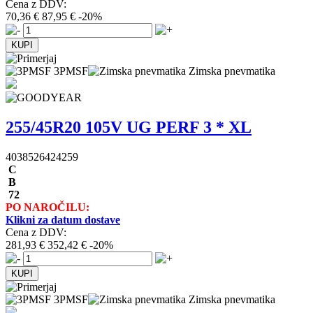
Cena z DDV:
70,36 €
87,95 €
-20%
3PMSF
Zimska pnevmatika
255/45R20 105V UG PERF 3 * XL
4038526424259
C
B
72
PO NAROČILU:
Klikni za datum dostave
Cena z DDV:
281,93 €
352,42 €
-20%
3PMSF
Zimska pnevmatika