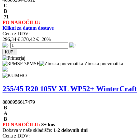
C
B
71
PO NAROČILU:
Klikni za datum dostave
Cena z DDV:
296,34 €
370,42 €
-20%
3PMSF
Zimska pnevmatika
255/45 R20 105V XL WP52+ WinterCraft
8808956617479
B
A
B
PO NAROČILU:
8+ kos
Dobava v naše skladišče:
1-2 delovnih dni
Cena z DDV: