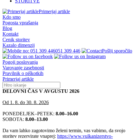
STORITVE
Primerjaj artikle
Kdo smo
Pogosta vprašanja
Blog
Kontakt
Cenik storitev
Kazalo dimenzij
051 309 446
Pošlji sporočilo
Pogoji poslovanja
Varovanje zasebnosti
Pravilnik o piškotkih
Primerjaj artikle
DELOVNI ČAS V AVGUSTU 2026
Od 1. 8. do 30. 8. 2026
PONEDELJEK–PETEK:
8.00–16.00
SOBOTA:
8.00–13.00
Da vam lahko zagotovimo želeni termin, vas vabimo, da svojo
storitev rezervirate vnaprej:
https://www.vulkanizerstvo-