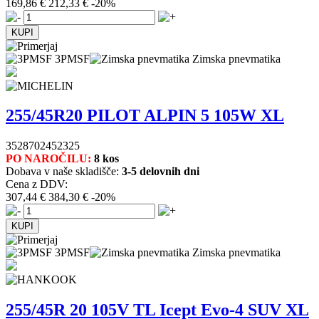
169,86 €
212,33 €
-20%
3PMSF
Zimska pnevmatika
255/45R20 PILOT ALPIN 5 105W XL
3528702452325
PO NAROČILU:
8 kos
Dobava v naše skladišče:
3-5 delovnih dni
Cena z DDV:
307,44 €
384,30 €
-20%
3PMSF
Zimska pnevmatika
255/45R 20 105V TL Icept Evo-4 SUV XL