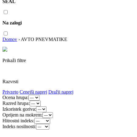
SEAL
Na zalogi
Domov
›
AVTO PNEVMATIKE
Prikaži filtre
Razvrsti
Privzeto
Cenejši naprej
Dražji naprej
Ocena hrupa:
Razred hrupa:
Izkoristek goriva:
Oprijem na mokrem:
Hitrostni indeks:
Indeks nosilnosti: