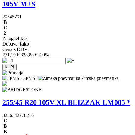
105V M+S
20545791
B
C
2
Zaloga:
4 kos
Dobava:
takoj
Cena z DDV:
271,10 €
338,88 €
-20%
3PMSF
Zimska pnevmatika
255/45 R20 105V XL BLIZZAK LM005 *
3286342278216
C
B
B