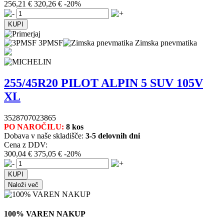
256,21 €
320,26 €
-20%
3PMSF
Zimska pnevmatika
255/45R20 PILOT ALPIN 5 SUV 105V
XL
3528707023865
PO NAROČILU:
8 kos
Dobava v naše skladišče:
3-5 delovnih dni
Cena z DDV:
300,04 €
375,05 €
-20%
Naloži več
100% VAREN NAKUP