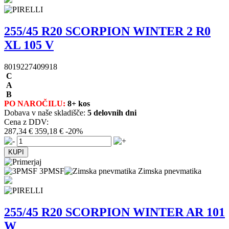
255/45 R20 SCORPION WINTER 2 R0
XL 105 V
8019227409918
C
A
B
PO NAROČILU:
8+ kos
Dobava v naše skladišče:
5 delovnih dni
Cena z DDV:
287,34 €
359,18 €
-20%
3PMSF
Zimska pnevmatika
255/45 R20 SCORPION WINTER AR 101
W