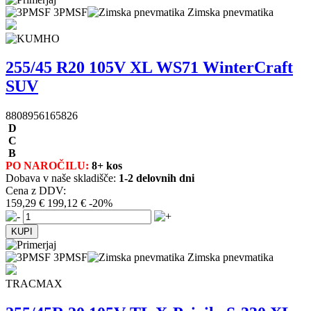
3PMSF
Zimska pnevmatika
255/45 R20 105V XL WS71 WinterCraft
SUV
8808956165826
D
C
B
PO NAROČILU:
8+ kos
Dobava v naše skladišče:
1-2 delovnih dni
Cena z DDV:
159,29 €
199,12 €
-20%
3PMSF
Zimska pnevmatika
TRACMAX