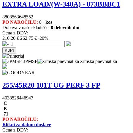
EXTRA LOAD/(W-340A) - 073BBBC1
8808563648552
PO NAROČILU:
8+ kos
Dobava v naše skladišče:
8 delovnih dni
Cena z DDV:
210,20 €
262,75 €
-20%
3PMSF
Zimska pnevmatika
255/45R20 101T UG PERF 3 FP
4038526446947
C
B
71
PO NAROČILU:
Klikni za datum dostave
Cena z DDV: