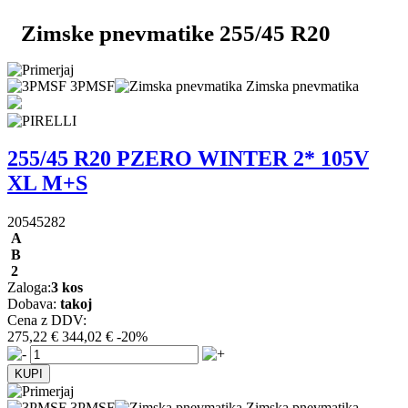
Zimske pnevmatike 255/45 R20
3PMSF
Zimska pnevmatika
255/45 R20 PZERO WINTER 2* 105V
XL M+S
20545282
A
B
2
Zaloga:
3 kos
Dobava:
takoj
Cena z DDV:
275,22 €
344,02 €
-20%
3PMSF
Zimska pnevmatika