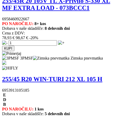
255/45R 20 105V TL X-Privilo S-330 XL
MF EXTRA LOAD - 073BCCC1
6958460922667
PO NAROČILU:
8+ kos
Dobava v naše skladišče:
8 delovnih dni
Cena z DDV:
78,93 €
98,67 €
-20%
3PMSF
Zimska pnevmatika
255/45 R20 WIN-TURI 212 XL 105 H
6953913105185
E
D
B
PO NAROČILU:
1 kos
Dobava v naše skladišče:
5 delovnih dni