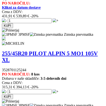
PO NAROČILU:
Klikni za datum dostave
Cena z DDV:
431,91 €
539,89 €
-20%
3PMSF
Zimska pnevmatika
255/45R20 PILOT ALPIN 5 MO1 105V
XL
3528701125244
PO NAROČILU:
8 kos
Dobava v naše skladišče:
3-5 delovnih dni
Cena z DDV:
315,31 €
394,13 €
-20%
3PMSF
Zimska pnevmatika