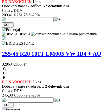
PO NAROČILU:
1 kos
Dobava v naše skladišče:
1-2 delovnih dni
Cena z DDV:
209,41 €
261,76 €
-20%
3PMSF
Zimska pnevmatika
255/45 R20 101T LM005 VW ID4 + AO
3286342855714
C
B
B
PO NAROČILU:
2 kos
Dobava v naše skladišče:
1-2 delovnih dni
Cena z DDV:
245,38 €
306,72 €
-20%