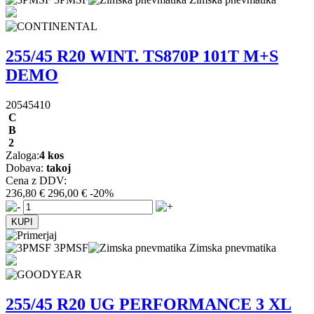
255/45 R20 WINT. TS870P 101T M+S
DEMO
20545410
C
B
2
Zaloga:
4 kos
Dobava:
takoj
Cena z DDV:
236,80 €
296,00 €
-20%
3PMSF
Zimska pnevmatika
255/45 R20 UG PERFORMANCE 3 XL