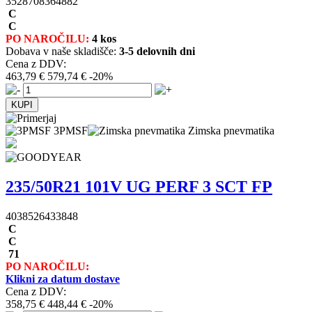
3528708364882
C
C
PO NAROČILU:
4 kos
Dobava v naše skladišče:
3-5 delovnih dni
Cena z DDV:
463,79 €
579,74 €
-20%
3PMSF
Zimska pnevmatika
235/50R21 101V UG PERF 3 SCT FP
4038526433848
C
C
71
PO NAROČILU:
Klikni za datum dostave
Cena z DDV:
358,75 €
448,44 €
-20%