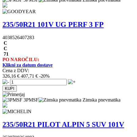
235/50R21 101V UG PERF 3 FP
4038526407283
C
C
71
PO NAROČILU:
Klikni za datum dostave
Cena z DDV:
326,16 €
407,71 €
-20%
3PMSF
Zimska pnevmatika
235/50R21 PILOT ALPIN 5 SUV 101V