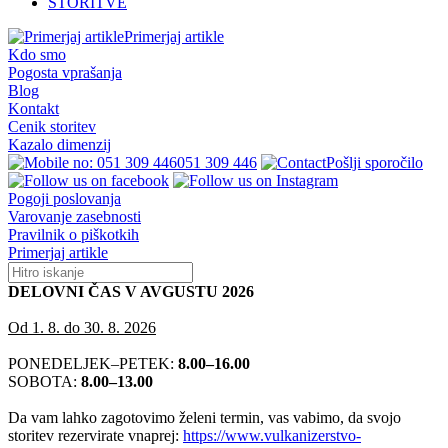
STORITVE
Primerjaj artikle
Kdo smo
Pogosta vprašanja
Blog
Kontakt
Cenik storitev
Kazalo dimenzij
051 309 446
Pošlji sporočilo
Pogoji poslovanja
Varovanje zasebnosti
Pravilnik o piškotkih
Primerjaj artikle
DELOVNI ČAS V AVGUSTU 2026
Od 1. 8. do 30. 8. 2026
PONEDELJEK–PETEK:
8.00–16.00
SOBOTA:
8.00–13.00
Da vam lahko zagotovimo želeni termin, vas vabimo, da svojo
storitev rezervirate vnaprej:
https://www.vulkanizerstvo-