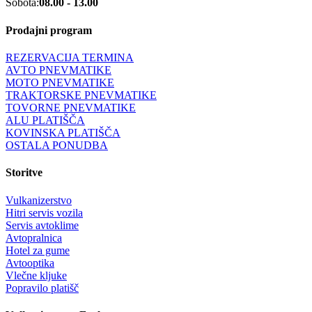
Sobota:
08.00 - 13.00
Prodajni program
REZERVACIJA TERMINA
AVTO PNEVMATIKE
MOTO PNEVMATIKE
TRAKTORSKE PNEVMATIKE
TOVORNE PNEVMATIKE
ALU PLATIŠČA
KOVINSKA PLATIŠČA
OSTALA PONUDBA
Storitve
Vulkanizerstvo
Hitri servis vozila
Servis avtoklime
Avtopralnica
Hotel za gume
Avtooptika
Vlečne kljuke
Popravilo platišč