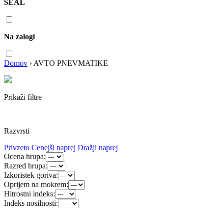
SEAL
Na zalogi
Domov
›
AVTO PNEVMATIKE
Prikaži filtre
Razvrsti
Privzeto
Cenejši naprej
Dražji naprej
Ocena hrupa:
Razred hrupa:
Izkoristek goriva:
Oprijem na mokrem:
Hitrostni indeks:
Indeks nosilnosti: