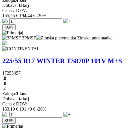
Zaloga:
4 kos
Dobava:
takoj
Cena z DDV:
155,55 €
194,44 €
-20%
3PMSF
Zimska pnevmatika
225/55 R17 WINTER TS870P 101V M+S
17255457
B
B
2
Zaloga:
3 kos
Dobava:
takoj
Cena z DDV:
153,19 €
191,49 €
-20%