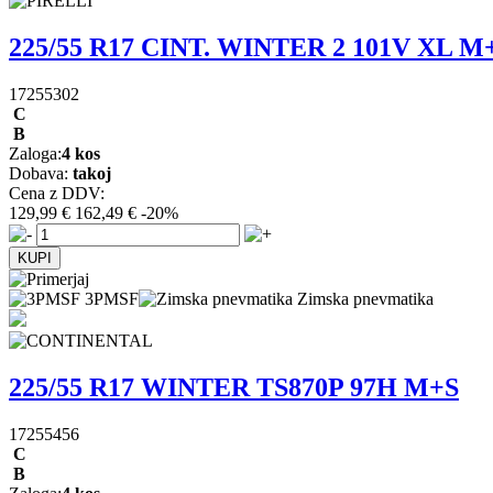
225/55 R17 CINT. WINTER 2 101V XL M
17255302
C
B
Zaloga:
4 kos
Dobava:
takoj
Cena z DDV:
129,99 €
162,49 €
-20%
3PMSF
Zimska pnevmatika
225/55 R17 WINTER TS870P 97H M+S
17255456
C
B