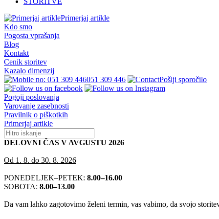
STORITVE
Primerjaj artikle
Kdo smo
Pogosta vprašanja
Blog
Kontakt
Cenik storitev
Kazalo dimenzij
051 309 446
Pošlji sporočilo
Pogoji poslovanja
Varovanje zasebnosti
Pravilnik o piškotkih
Primerjaj artikle
DELOVNI ČAS V AVGUSTU 2026
Od 1. 8. do 30. 8. 2026
PONEDELJEK–PETEK:
8.00–16.00
SOBOTA:
8.00–13.00
Da vam lahko zagotovimo želeni termin, vas vabimo, da svojo storitev