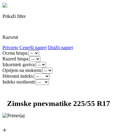
Prikaži filtre
Razvrsti
Privzeto
Cenejši naprej
Dražji naprej
Ocena hrupa:
Razred hrupa:
Izkoristek goriva:
Oprijem na mokrem:
Hitrostni indeks:
Indeks nosilnosti:
Zimske pnevmatike 225/55 R17
+