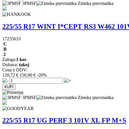
3PMSF
Zimska pnevmatika
225/55 R17 WINT I*CEPT RS3 W462 10
17255633
C
B
2
Zaloga:
1 kos
Dobava:
takoj
Cena z DDV:
120,72 €
150,90 €
-20%
3PMSF
Zimska pnevmatika
225/55 R17 UG PERF 3 101V XL FP M+S