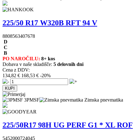
225/50 R17 W320B RFT 94 V
8808563407678
D
C
B
PO NAROČILU:
8+ kos
Dobava v naše skladišče:
5 delovnih dni
Cena z DDV:
134,82 €
168,53 €
-20%
3PMSF
Zimska pnevmatika
225/50R17 98H UG PERF G1 * XL ROF
5452000724045