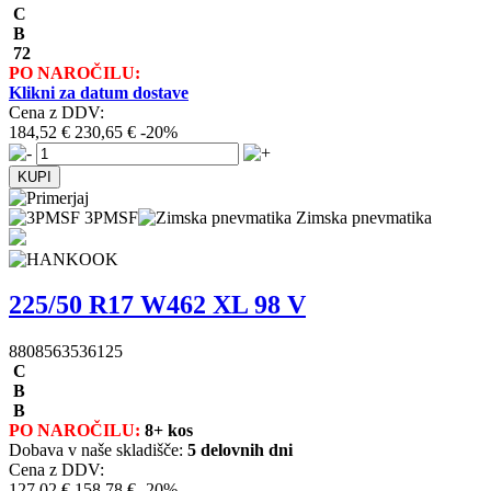
C
B
72
PO NAROČILU:
Klikni za datum dostave
Cena z DDV:
184,52 €
230,65 €
-20%
3PMSF
Zimska pnevmatika
225/50 R17 W462 XL 98 V
8808563536125
C
B
B
PO NAROČILU:
8+ kos
Dobava v naše skladišče:
5 delovnih dni
Cena z DDV:
127,02 €
158,78 €
-20%