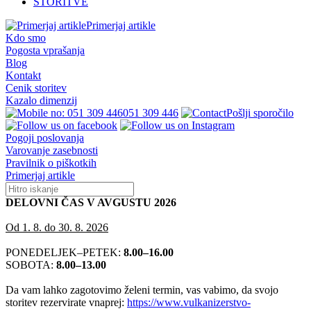
STORITVE
Primerjaj artikle
Kdo smo
Pogosta vprašanja
Blog
Kontakt
Cenik storitev
Kazalo dimenzij
051 309 446
Pošlji sporočilo
Pogoji poslovanja
Varovanje zasebnosti
Pravilnik o piškotkih
Primerjaj artikle
DELOVNI ČAS V AVGUSTU 2026
Od 1. 8. do 30. 8. 2026
PONEDELJEK–PETEK:
8.00–16.00
SOBOTA:
8.00–13.00
Da vam lahko zagotovimo želeni termin, vas vabimo, da svojo
storitev rezervirate vnaprej:
https://www.vulkanizerstvo-