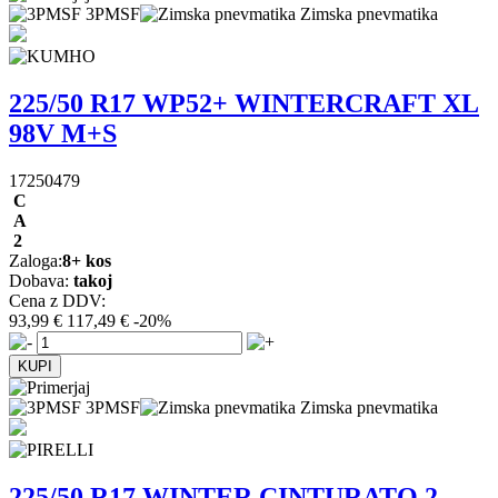
3PMSF
Zimska pnevmatika
225/50 R17 WP52+ WINTERCRAFT XL
98V M+S
17250479
C
A
2
Zaloga:
8+ kos
Dobava:
takoj
Cena z DDV:
93,99 €
117,49 €
-20%
3PMSF
Zimska pnevmatika
225/50 R17 WINTER CINTURATO 2