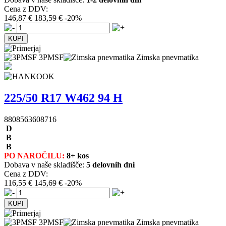
Cena z DDV:
146,87 €
183,59 €
-20%
3PMSF
Zimska pnevmatika
225/50 R17 W462 94 H
8808563608716
D
B
B
PO NAROČILU:
8+ kos
Dobava v naše skladišče:
5 delovnih dni
Cena z DDV:
116,55 €
145,69 €
-20%
3PMSF
Zimska pnevmatika