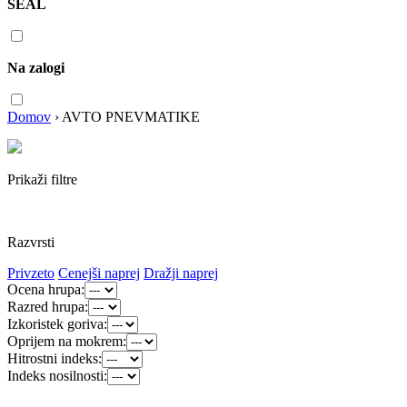
SEAL
Na zalogi
Domov
›
AVTO PNEVMATIKE
Prikaži filtre
Razvrsti
Privzeto
Cenejši naprej
Dražji naprej
Ocena hrupa:
Razred hrupa:
Izkoristek goriva:
Oprijem na mokrem:
Hitrostni indeks:
Indeks nosilnosti: