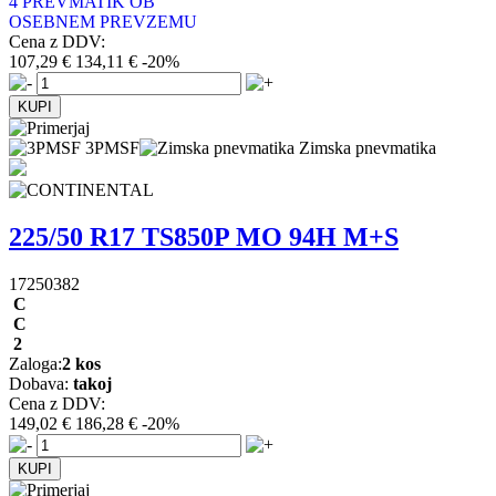
4 PREVMATIK OB
OSEBNEM PREVZEMU
Cena z DDV:
107,29 €
134,11 €
-20%
3PMSF
Zimska pnevmatika
225/50 R17 TS850P MO 94H M+S
17250382
C
C
2
Zaloga:
2 kos
Dobava:
takoj
Cena z DDV:
149,02 €
186,28 €
-20%