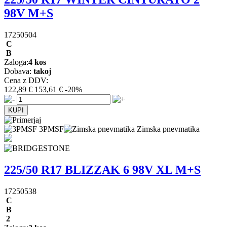
98V M+S
17250504
C
B
Zaloga:
4 kos
Dobava:
takoj
Cena z DDV:
122,89 €
153,61 €
-20%
3PMSF
Zimska pnevmatika
225/50 R17 BLIZZAK 6 98V XL M+S
17250538
C
B
2