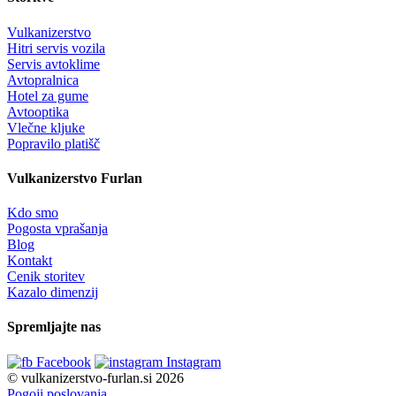
Vulkanizerstvo
Hitri servis vozila
Servis avtoklime
Avtopralnica
Hotel za gume
Avtooptika
Vlečne kljuke
Popravilo platišč
Vulkanizerstvo Furlan
Kdo smo
Pogosta vprašanja
Blog
Kontakt
Cenik storitev
Kazalo dimenzij
Spremljajte nas
Facebook
Instagram
© vulkanizerstvo-furlan.si 2026
Pogoji poslovanja