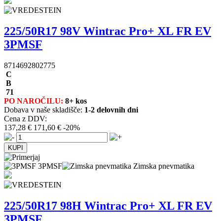
225/50R17 98V Wintrac Pro+ XL FR EV
3PMSF
8714692802775
C
B
71
PO NAROČILU:
8+ kos
Dobava v naše skladišče:
1-2 delovnih dni
Cena z DDV:
137,28 €
171,60 €
-20%
3PMSF
Zimska pnevmatika
225/50R17 98H Wintrac Pro+ XL FR EV
3PMSF