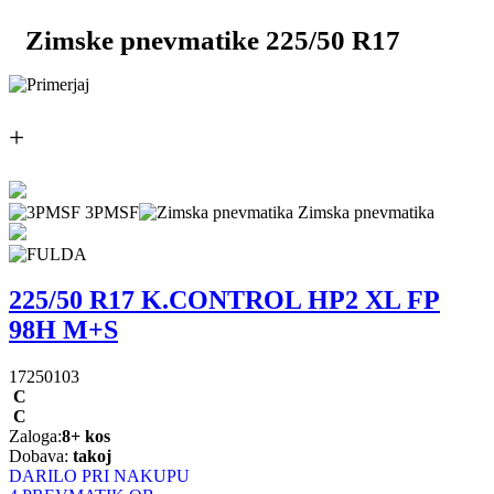
Zimske pnevmatike 225/50 R17
+
3PMSF
Zimska pnevmatika
225/50 R17 K.CONTROL HP2 XL FP
98H M+S
17250103
C
C
Zaloga:
8+ kos
Dobava:
takoj
DARILO PRI NAKUPU