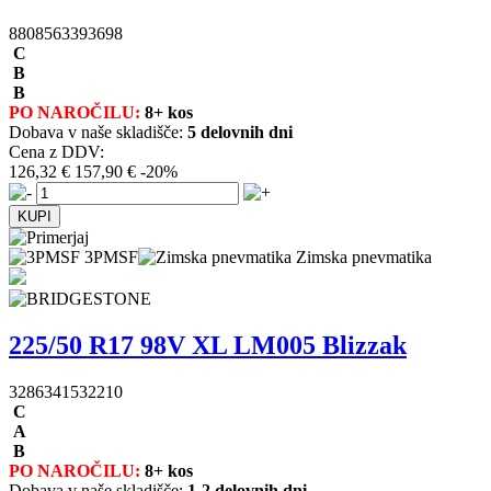
8808563393698
C
B
B
PO NAROČILU:
8+ kos
Dobava v naše skladišče:
5 delovnih dni
Cena z DDV:
126,32 €
157,90 €
-20%
3PMSF
Zimska pnevmatika
225/50 R17 98V XL LM005 Blizzak
3286341532210
C
A
B
PO NAROČILU:
8+ kos
Dobava v naše skladišče:
1-2 delovnih dni