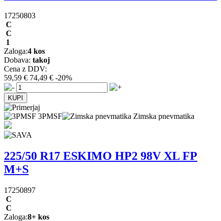
17250803
C
C
1
Zaloga:
4 kos
Dobava:
takoj
Cena z DDV:
59,59 €
74,49 €
-20%
3PMSF
Zimska pnevmatika
225/50 R17 ESKIMO HP2 98V XL FP
M+S
17250897
C
C
Zaloga:
8+ kos