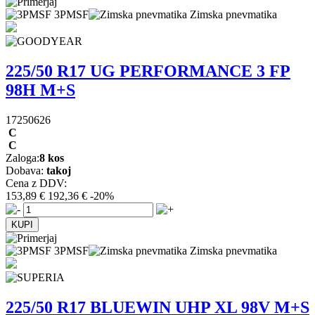
3PMSF
Zimska pnevmatika
225/50 R17 UG PERFORMANCE 3 FP
98H M+S
17250626
C
C
Zaloga:
8 kos
Dobava:
takoj
Cena z DDV:
153,89 €
192,36 €
-20%
3PMSF
Zimska pnevmatika
225/50 R17 BLUEWIN UHP XL 98V M+S