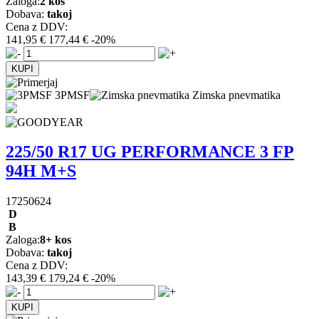
Zaloga:
2 kos
Dobava:
takoj
Cena z DDV:
141,95 €
177,44 €
-20%
3PMSF
Zimska pnevmatika
225/50 R17 UG PERFORMANCE 3 FP
94H M+S
17250624
D
B
Zaloga:
8+ kos
Dobava:
takoj
Cena z DDV:
143,39 €
179,24 €
-20%