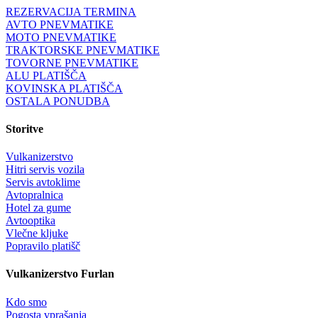
REZERVACIJA TERMINA
AVTO PNEVMATIKE
MOTO PNEVMATIKE
TRAKTORSKE PNEVMATIKE
TOVORNE PNEVMATIKE
ALU PLATIŠČA
KOVINSKA PLATIŠČA
OSTALA PONUDBA
Storitve
Vulkanizerstvo
Hitri servis vozila
Servis avtoklime
Avtopralnica
Hotel za gume
Avtooptika
Vlečne kljuke
Popravilo platišč
Vulkanizerstvo Furlan
Kdo smo
Pogosta vprašanja