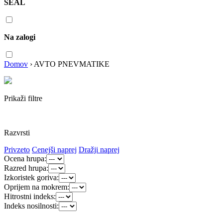
SEAL
Na zalogi
Domov
›
AVTO PNEVMATIKE
Prikaži filtre
Razvrsti
Privzeto
Cenejši naprej
Dražji naprej
Ocena hrupa:
Razred hrupa:
Izkoristek goriva:
Oprijem na mokrem:
Hitrostni indeks:
Indeks nosilnosti: