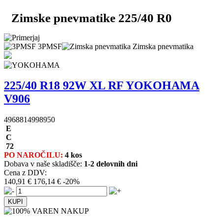
Zimske pnevmatike 225/40 R0
3PMSF
Zimska pnevmatika
225/40 R18 92W XL RF YOKOHAMA
V906
4968814998950
E
C
72
PO NAROČILU:
4 kos
Dobava v naše skladišče:
1-2 delovnih dni
Cena z DDV:
140,91 €
176,14 €
-20%