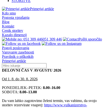
STORITVE
Primerjaj artikle
Kdo smo
Pogosta vprašanja
Blog
Kontakt
Cenik storitev
Kazalo dimenzij
051 309 446
Pošlji sporočilo
Pogoji poslovanja
Varovanje zasebnosti
Pravilnik o piškotkih
Primerjaj artikle
DELOVNI ČAS V AVGUSTU 2026
Od 1. 8. do 30. 8. 2026
PONEDELJEK–PETEK:
8.00–16.00
SOBOTA:
8.00–13.00
Da vam lahko zagotovimo želeni termin, vas vabimo, da svojo
storitev rezervirate vnaprej:
https://www.vulkanizerstvo-