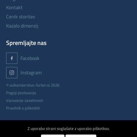
kontakt
cenik storitev
kazalo dimenzij
Spremljajte nas
Facebook
Instagram
© vulkanizerstvo-furlan.si 2026
Pogoji poslovanja
Varovanje zasebnosti
Pravilnik o piškotkih
izdelava: ETREND
Z uporabo strani soglašate z uporabo piškotkov.