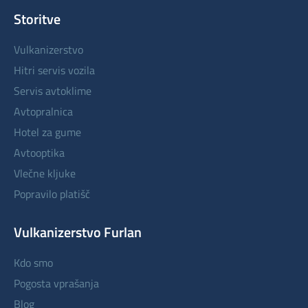
Storitve
vulkanizerstvo
hitri servis vozila
servis avtoklime
avtopralnica
hotel za gume
avtooptika
vlečne kljuke
popravilo platišč
Vulkanizerstvo Furlan
kdo smo
pogosta vprašanja
blog