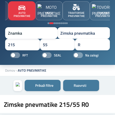
JA
AVTO
MOTO
TRAKTORSKE
TOVORNE
A
PNEVMATIKE
PNEVMATIKE
PNEVMATIKE
PNEVMATIKE
Znamka
RFT
SEAL
Na zalogi
Domov
›
AVTO PNEVMATIKE
Prikaži filtre
Razvrsti
Zimske pnevmatike 215/55 R0