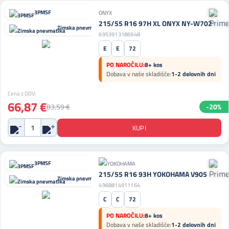
3PMSF
ONYX
215/55 R16 97H XL ONYX NY-W702
Zimska pnevmatika
6953913186948
E
E
72
PO NAROČILU:
8+ kos
Dobava v naše skladišče:
1-2 delovnih dni
Cena z DDV:
66,87 €
83,59 €
-20%
3PMSF
215/55 R16 93H YOKOHAMA V905
Zimska pnevmatika
4968814911164
C
C
72
PO NAROČILU:
8+ kos
Dobava v naše skladišče:
1-2 delovnih dni