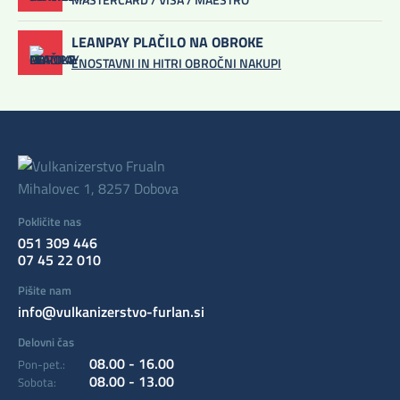
LEANPAY PLAČILO NA OBROKE
ENOSTAVNI IN HITRI OBROČNI NAKUPI
Mihalovec 1, 8257 Dobova
Pokličite nas
051 309 446
07 45 22 010
Pišite nam
info@vulkanizerstvo-furlan.si
Delovni čas
08.00 - 16.00
Pon-pet.:
08.00 - 13.00
Sobota: