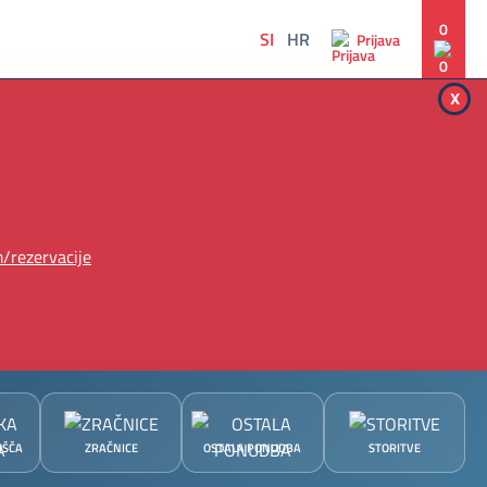
0
SI
HR
Prijava
x
/rezervacije
IŠČA
ZRAČNICE
OSTALA PONUDBA
STORITVE