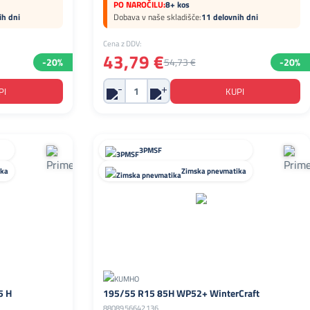
PO NAROČILU:
8+ kos
ih dni
Dobava v naše skladišče:
11 delovnih dni
Cena z DDV:
43,79 €
-20%
54,73 €
-20%
3PMSF
ika
Zimska pnevmatika
5 H
195/55 R15 85H WP52+ WinterCraft
8808956642136