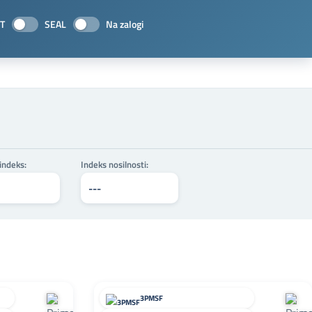
T
SEAL
Na zalogi
 indeks:
Indeks nosilnosti:
3PMSF