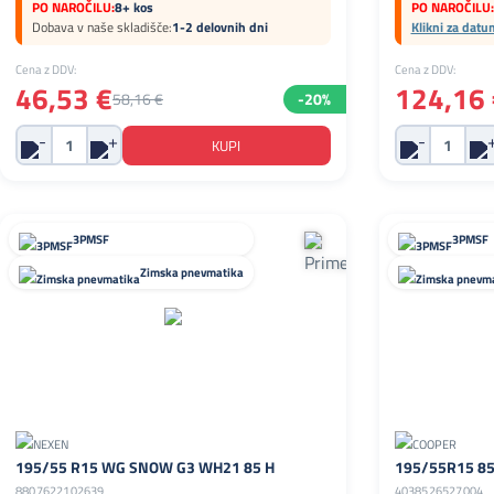
PO NAROČILU:
8+ kos
PO NAROČILU:
Dobava v naše skladišče:
1-2 delovnih dni
Klikni za datu
Cena z DDV:
Cena z DDV:
46,53 €
124,16 
58,16 €
-20%
3PMSF
3PMSF
Zimska pnevmatika
195/55 R15 WG SNOW G3 WH21 85 H
195/55R15 8
8807622102639
4038526527004