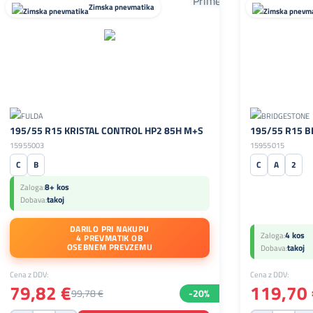
Zimska pnevmatika
195/55 R15 KRISTAL CONTROL HP2 85H M+S
195/55 R15 B
15955003
15955015
C
B
C
A
2
8+ kos
Zaloga:
takoj
Dobava:
DARILO PRI NAKUPU
4 kos
Zaloga:
4 PREVMATIK OB
OSEBNEM PREVZEMU
takoj
Dobava:
Cena z DDV:
Cena z DDV:
79,82 €
119,70 
99,78 €
-20%