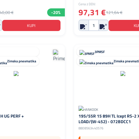
Cena z DDV:
97,31 €
40,00 €
-20%
121,64 €
3PMSF
Zimska pnevmatika
Zimska pnevmat
H UG PERF +
195/55R 15 89H TL Icept RS-2
LOAD/(W-452) - 072BDCC1
8808563440576