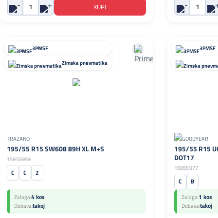
3PMSF
3PMSF
Zimska pnevmatika
TRAZANO
195/55 R15 SW608 89H XL M+S
195/55 R15 U
DOT17
15955959
15955977
C
C
2
C
B
4 kos
1 kos
Zaloga:
Zaloga:
takoj
takoj
Dobava:
Dobava: