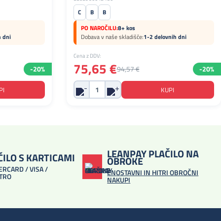
C
B
B
PO NAROČILU:
8+ kos
h dni
Dobava v naše skladišče:
1-2 delovnih dni
Cena z DDV:
75,65 €
-20%
94,57 €
-20%
LEANPAY PLAČILO NA
ČILO S KARTICAMI
OBROKE
RCARD / VISA /
ENOSTAVNI IN HITRI OBROČNI
TRO
NAKUPI