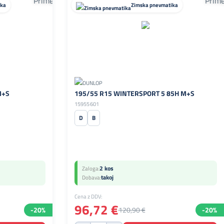
ika
Zimska pnevmatika
M+S
195/55 R15 WINTERSPORT 5 85H M+S
15955601
D
B
2 kos
Zaloga:
takoj
Dobava:
Cena z DDV:
96,72 €
-20%
120,90 €
-20%