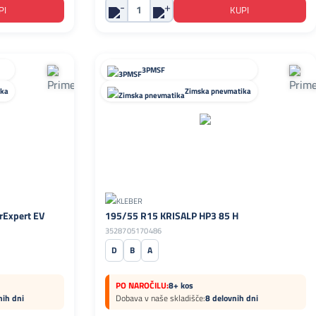
3PMSF
ika
Zimska pnevmatika
rExpert EV
195/55 R15 KRISALP HP3 85 H
3528705170486
D
B
A
PO NAROČILU:
8+ kos
nih dni
Dobava v naše skladišče:
8 delovnih dni