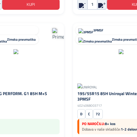
3PMSF
Zimska pnevmatika
Zimska pnevmat
G PERFORM. G1 85H M+S
195/55R15 85H Uniroyal Winte
3PMSF
4024068003717
D
C
72
PO NAROČILU:
8+ kos
Dobava v naše skladišče:
1-2 delov