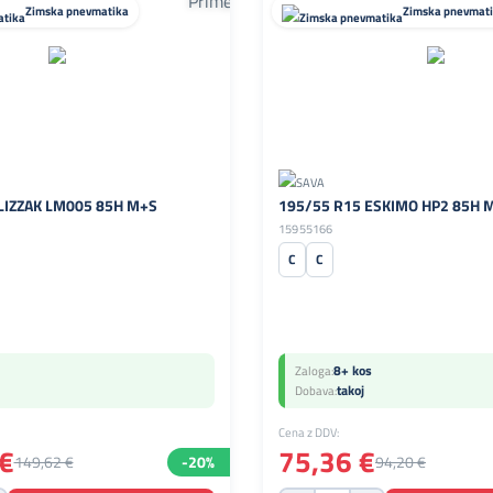
Zimska pnevmatika
Zimska pnevmat
LIZZAK LM005 85H M+S
195/55 R15 ESKIMO HP2 85H 
15955166
C
C
8+ kos
Zaloga:
takoj
Dobava:
Cena z DDV:
€
75,36 €
149,62 €
-20%
94,20 €