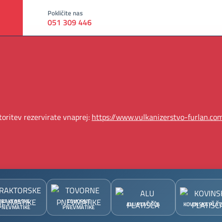
Pokličite nas
051 309 446
oritev rezervirate vnaprej:
https://www.vulkanizerstvo-furlan.com
TRAKTORSKE
TOVORNE
ALU PLATIŠČA
KOVINSKA PLAT
PNEVMATIKE
PNEVMATIKE