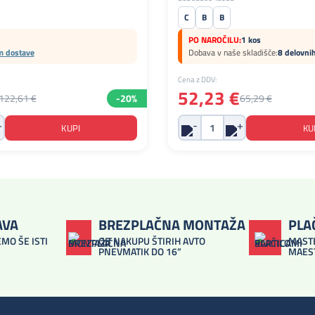
C
B
B
PO NAROČILU:
1 kos
m dostave
Dobava v naše skladišče:
8 delovni
Cena z DDV:
52,23 €
122,61 €
-20%
65,29 €
AVA
BREZPLAČNA MONTAŽA
PLA
MO ŠE ISTI
OB NAKUPU ŠTIRIH AVTO
MASTE
PNEVMATIK DO 16”
MAES