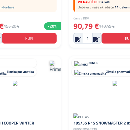
PO NAROČILU:
8+ kos
m dostave
Dobava v naše skladišče:
11 delovn
Cena z DDV:
€
90,79 €
155,20 €
-20%
113,49 €
3PMSF
Zimska pnevmatika
Zimska pnevmat
5H COOPER WINTER
195/55 R15 SNOWMASTER 2 8
8680830043938