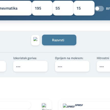
RF
Razvrsti
Izkoristek goriva:
Oprijem na mokrem:
Hitrostni
3PMSF