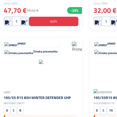
Cena z DDV:
Cena z DDV:
47,70 €
32,00 €
59,62 €
-20%
3PMSF
3PMSF
Zimska pnevmatika
LEAO
195/55 R15 85H WINTER DEFENDER UHP
195/55R15 85
8605068728631
5452000829719
D
C
B
D
C
70