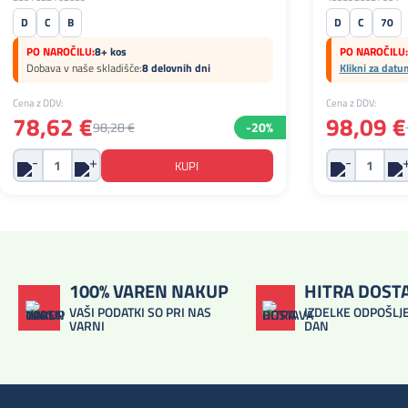
D
C
B
D
C
70
PO NAROČILU:
8+ kos
PO NAROČILU:
Dobava v naše skladišče:
8 delovnih dni
Klikni za datu
Cena z DDV:
Cena z DDV:
78,62 €
98,09 €
98,28 €
-20%
100% VAREN NAKUP
HITRA DOST
VAŠI PODATKI SO PRI NAS
IZDELKE ODPOŠLJE
VARNI
DAN