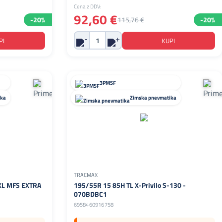
Cena z DDV:
92,60 €
-20%
115,76 €
-20%
3PMSF
ika
Zimska pnevmatika
TRACMAX
 XL MFS EXTRA
195/55R 15 85H TL X-Privilo S-130 -
070BDBC1
6958460916758