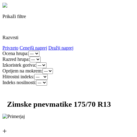
Prikaži filtre
Razvrsti
Privzeto
Cenejši naprej
Dražji naprej
Ocena hrupa:
Razred hrupa:
Izkoristek goriva:
Oprijem na mokrem:
Hitrostni indeks:
Indeks nosilnosti:
Zimske pnevmatike 175/70 R13
+