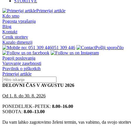
STORITVE
Primerjaj artikle
Kdo smo
Pogosta vprašanja
Blog
Kontakt
Cenik storitev
Kazalo dimenzij
051 309 446
Pošlji sporočilo
Pogoji poslovanja
Varovanje zasebnosti
Pravilnik o piškotkih
Primerjaj artikle
DELOVNI ČAS V AVGUSTU 2026
Od 1. 8. do 30. 8. 2026
PONEDELJEK–PETEK:
8.00–16.00
SOBOTA:
8.00–13.00
Da vam lahko zagotovimo želeni termin, vas vabimo, da svojo storitev