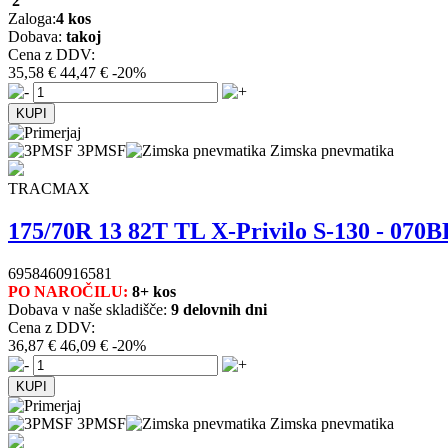
2
Zaloga:
4 kos
Dobava:
takoj
Cena z DDV:
35,58 €
44,47 €
-20%
3PMSF
Zimska pnevmatika
TRACMAX
175/70R 13 82T TL X-Privilo S-130 - 070
6958460916581
PO NAROČILU:
8+ kos
Dobava v naše skladišče:
9 delovnih dni
Cena z DDV:
36,87 €
46,09 €
-20%
3PMSF
Zimska pnevmatika