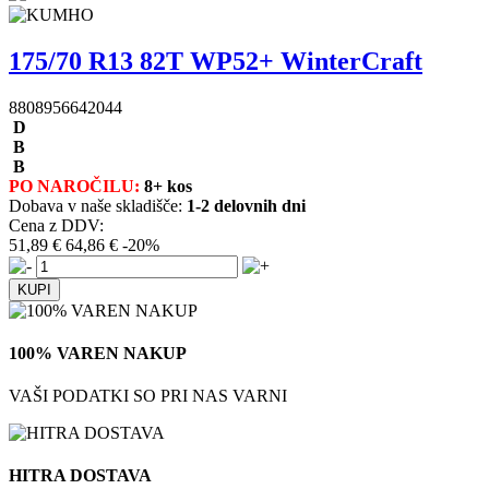
175/70 R13 82T WP52+ WinterCraft
8808956642044
D
B
B
PO NAROČILU:
8+ kos
Dobava v naše skladišče:
1-2 delovnih dni
Cena z DDV:
51,89 €
64,86 €
-20%
100% VAREN NAKUP
VAŠI PODATKI SO PRI NAS VARNI
HITRA DOSTAVA