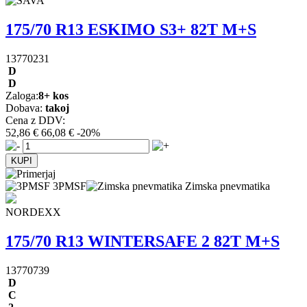
175/70 R13 ESKIMO S3+ 82T M+S
13770231
D
D
Zaloga:
8+ kos
Dobava:
takoj
Cena z DDV:
52,86 €
66,08 €
-20%
3PMSF
Zimska pnevmatika
NORDEXX
175/70 R13 WINTERSAFE 2 82T M+S
13770739
D
C