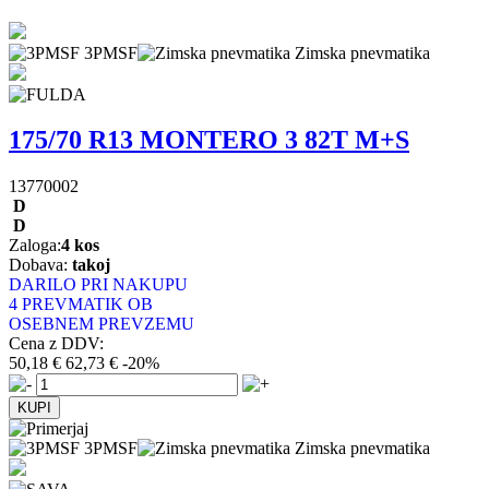
3PMSF
Zimska pnevmatika
175/70 R13 MONTERO 3 82T M+S
13770002
D
D
Zaloga:
4 kos
Dobava:
takoj
DARILO PRI NAKUPU
4 PREVMATIK OB
OSEBNEM PREVZEMU
Cena z DDV:
50,18 €
62,73 €
-20%
3PMSF
Zimska pnevmatika