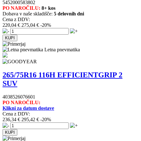
5452000583802
PO NAROČILU:
8+ kos
Dobava v naše skladišče:
5 delovnih dni
Cena z DDV:
220,04 €
275,04 €
-20%
Letna pnevmatika
265/75R16 116H EFFICIENTGRIP 2
SUV
4038526076601
PO NAROČILU:
Klikni za datum dostave
Cena z DDV:
236,34 €
295,42 €
-20%