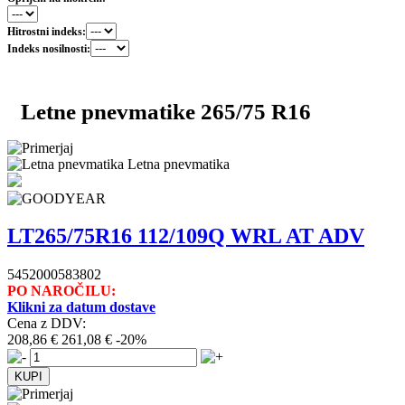
Hitrostni indeks:
Indeks nosilnosti:
Letne pnevmatike 265/75 R16
Letna pnevmatika
LT265/75R16 112/109Q WRL AT ADV
5452000583802
PO NAROČILU:
Klikni za datum dostave
Cena z DDV:
208,86 €
261,08 €
-20%