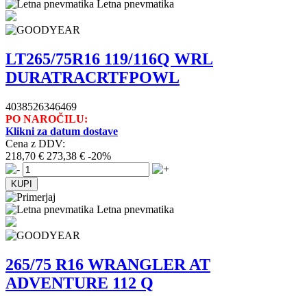
Letna pnevmatika
LT265/75R16 119/116Q WRL
DURATRACRTFPOWL
4038526346469
PO NAROČILU:
Klikni za datum dostave
Cena z DDV:
218,70 €
273,38 €
-20%
Letna pnevmatika
265/75 R16 WRANGLER AT
ADVENTURE 112 Q