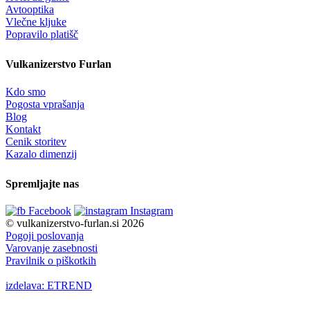
Avtooptika
Vlečne kljuke
Popravilo platišč
Vulkanizerstvo Furlan
Kdo smo
Pogosta vprašanja
Blog
Kontakt
Cenik storitev
Kazalo dimenzij
Spremljajte nas
Facebook
Instagram
© vulkanizerstvo-furlan.si 2026
Pogoji poslovanja
Varovanje zasebnosti
Pravilnik o piškotkih
izdelava: ETREND