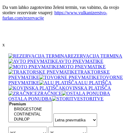
Da vam lahko zagotovimo želeni termin, vas vabimo, da svojo
storitev rezervirate vnaprej:
https://www.vulkanizerstvo-
furlan.com/rezervacije
x
REZERVACIJA TERMINA
AVTO PNEVMATIKE
MOTO PNEVMATIKE
TRAKTORSKE
PNEVMATIKE
TOVORNE
PNEVMATIKE
ALU PLATIŠČA
KOVINSKA PLATIŠČA
ZRAČNICE
OSTALA PONUDBA
STORITVE