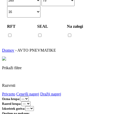
RFT
SEAL
Na zalogi
Domov
›
AVTO PNEVMATIKE
Prikaži filtre
Razvrsti
Privzeto
Cenejši naprej
Dražji naprej
Ocena hrupa:
Razred hrupa:
Izkoristek goriva:
Oprijem na mokrem: