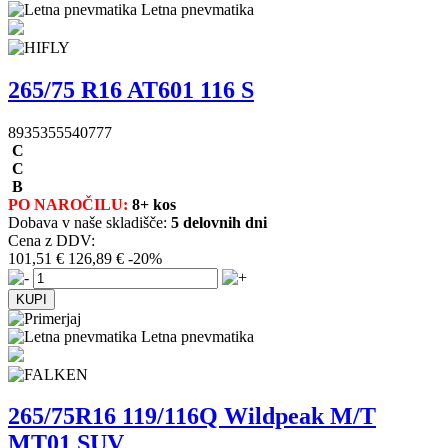
Letna pnevmatika
265/75 R16 AT601 116 S
8935355540777
C
C
B
PO NAROČILU:
8+ kos
Dobava v naše skladišče:
5 delovnih dni
Cena z DDV:
101,51 €
126,89 €
-20%
Letna pnevmatika
265/75R16 119/116Q Wildpeak M/T
MT01 SUV