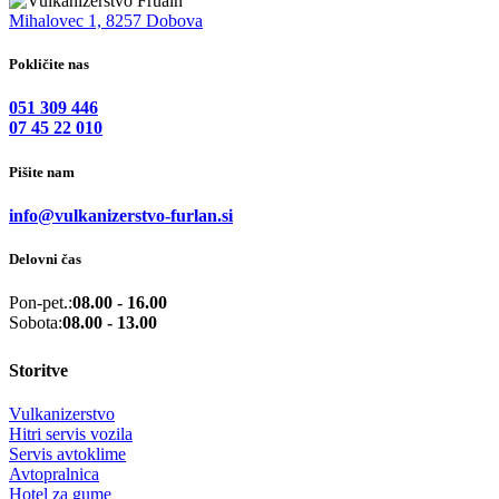
Mihalovec 1, 8257 Dobova
Pokličite nas
051 309 446
07 45 22 010
Pišite nam
info@vulkanizerstvo-furlan.si
Delovni čas
Pon-pet.:
08.00 - 16.00
Sobota:
08.00 - 13.00
Storitve
Vulkanizerstvo
Hitri servis vozila
Servis avtoklime
Avtopralnica
Hotel za gume