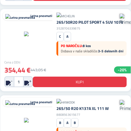
Letna pnevmatika
265/50R20 PILOT SPORT 4 SUV 107V
3528706339875
C
A
PO NAROČILU:
8 kos
Dobava v naše skladišče:
3-5 delovnih dni
Cena z DDV:
354,44 €
443,05 €
-20%
Letna pnevmatika
265/50 R20 K137A XL 111 W
8808563615677
B
A
B