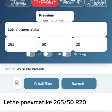
TERMINA
PNEVMATIKE
PNEVMATIKE
PNEVMATIKE
RFT
SEAL
Na zalogi
Domov
›
AVTO PNEVMATIKE
Prikaži filtre
Razvrsti
Letne pnevmatike 265/50 R20