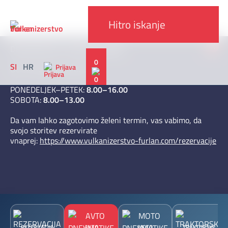
x
DELOVNI ČAS V AVGUSTU 2026
0
SI
HR
Prijava
Od 1. 8. do 30. 8. 2026
PONEDELJEK–PETEK:
8.00–16.00
SOBOTA:
8.00–13.00
Da vam lahko zagotovimo želeni termin, vas vabimo, da
svojo storitev rezervirate
vnaprej:
https://www.vulkanizerstvo-furlan.com/rezervacije
REZERVACIJA
AVTO
MOTO
TRAKTORSKE