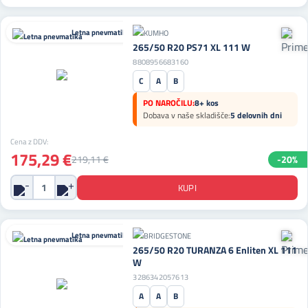
Letna pnevmatika
265/50 R20 PS71 XL 111 W
8808956683160
C
A
B
PO NAROČILU:
8+ kos
Dobava v naše skladišče:
5 delovnih dni
Cena z DDV:
175,29 €
219,11 €
-20%
Letna pnevmatika
265/50 R20 TURANZA 6 Enliten XL 111
W
3286342057613
A
A
B