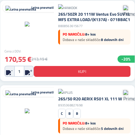
Letna pnevmatika
265/50ZR 20 111W Ventus Evo SUV XL
MFS EXTRA LOAD/(K137A) - 071BBAC1
8808563615677
PO NAROČILU:
8+ kos
Dobava v naše skladišče:
8 delovnih dni
Cena z DDV:
170,55 €
213,19 €
-20%
Letna pnevmatika
265/50 R20 AERIX RS01 XL 111 W
8935368827698
C
B
B
PO NAROČILU:
8+ kos
Dobava v naše skladišče:
5 delovnih dni