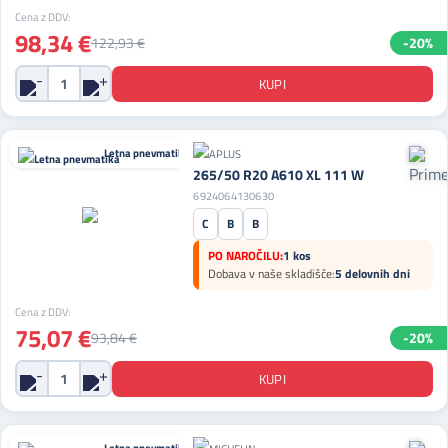
Cena z DDV:
98,34 €
122,93 €
-20%
Letna pnevmatika
265/50 R20 A610 XL 111 W
6924064130630
C
B
B
PO NAROČILU:
1 kos
Dobava v naše skladišče:
5 delovnih dni
Cena z DDV:
75,07 €
93,84 €
-20%