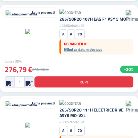
Letna pnevmatika
265/50R20 107H EAG F1 ASY 5 MO
4038526404497
A
A
70
PO NAROČILU:
Klikni za datum dostave
Cena z DDV:
276,79 €
345,98 €
-20%
Letna pnevmatika
265/50R20 111H ELECTRICDRIVE
ASY6 MO-VXL
4038526507891
A
A
70