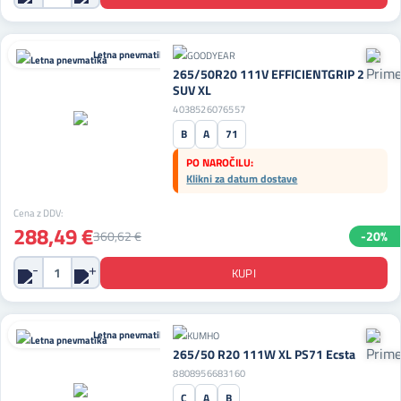
Letna pnevmatika
265/50R20 111V EFFICIENTGRIP 2
SUV XL
4038526076557
B
A
71
PO NAROČILU:
Klikni za datum dostave
Cena z DDV:
288,49 €
360,62 €
-20%
Letna pnevmatika
265/50 R20 111W XL PS71 Ecsta
8808956683160
C
A
B