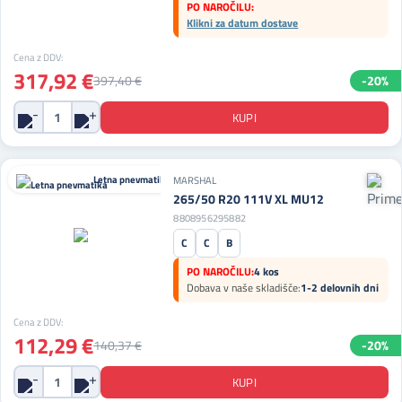
PO NAROČILU:
Klikni za datum dostave
Cena z DDV:
317,92 €
397,40 €
-20%
Letna pnevmatika
MARSHAL
265/50 R20 111V XL MU12
8808956295882
C
C
B
PO NAROČILU:
4 kos
Dobava v naše skladišče:
1-2 delovnih dni
Cena z DDV:
112,29 €
140,37 €
-20%