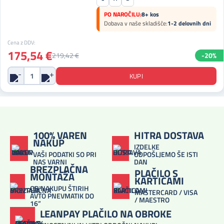
PO NAROČILU:
8+ kos
Dobava v naše skladišče:
1-2 delovnih dni
Cena z DDV:
175,54 €
219,42 €
-20%
100% VAREN
HITRA DOSTAVA
NAKUP
IZDELKE
VAŠI PODATKI SO PRI
ODPOŠLJEMO ŠE ISTI
NAS VARNI
DAN
BREZPLAČNA
PLAČILO S
MONTAŽA
KARTICAMI
OB NAKUPU ŠTIRIH
MASTERCARD / VISA
AVTO PNEVMATIK DO
/ MAESTRO
16”
LEANPAY PLAČILO NA OBROKE