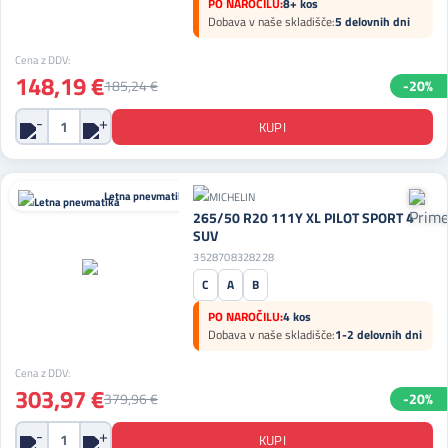
PO NAROČILU:
8+ kos
Dobava v naše skladišče:
5 delovnih dni
Cena z DDV:
148,19 €
185,24 €
-20%
Letna pnevmatika
265/50 R20 111Y XL PILOT SPORT 4
SUV
3528708328228
C
A
B
PO NAROČILU:
4 kos
Dobava v naše skladišče:
1-2 delovnih dni
Cena z DDV:
303,97 €
379,96 €
-20%