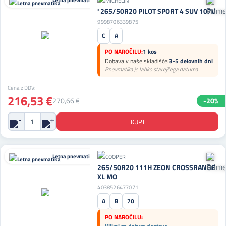
Letna pnevmatika
*265/50R20 PILOT SPORT 4 SUV 107V
9998706339875
C
A
PO NAROČILU:
1 kos
Dobava v naše skladišče:
3-5 delovnih dni
Pnevmatika je lahko starejšega datuma.
Cena z DDV:
216,53 €
270,66 €
-20%
Letna pnevmatika
265/50R20 111H ZEON CROSSRANGE
XL MO
4038526477071
A
B
70
PO NAROČILU: