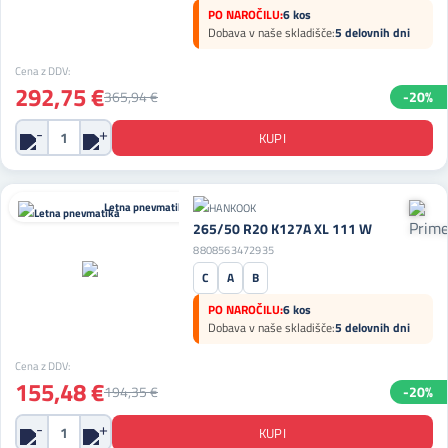
PO NAROČILU:
6 kos
Dobava v naše skladišče:
5 delovnih dni
Cena z DDV:
292,75 €
365,94 €
-20%
Letna pnevmatika
265/50 R20 K127A XL 111 W
8808563472935
C
A
B
PO NAROČILU:
6 kos
Dobava v naše skladišče:
5 delovnih dni
Cena z DDV:
155,48 €
194,35 €
-20%