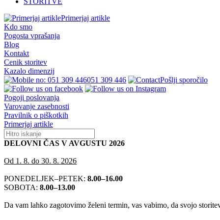
STORITVE
Primerjaj artikle
Kdo smo
Pogosta vprašanja
Blog
Kontakt
Cenik storitev
Kazalo dimenzij
051 309 446
Pošlji sporočilo
Pogoji poslovanja
Varovanje zasebnosti
Pravilnik o piškotkih
Primerjaj artikle
DELOVNI ČAS V AVGUSTU 2026
Od 1. 8. do 30. 8. 2026
PONEDELJEK–PETEK:
8.00–16.00
SOBOTA:
8.00–13.00
Da vam lahko zagotovimo želeni termin, vas vabimo, da svojo storitev