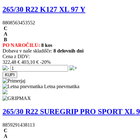
265/30 R22 K127 XL 97 Y
8808563453552
C
A
B
PO NAROČILU:
8 kos
Dobava v naše skladišče:
8 delovnih dni
Cena z DDV:
322,48 €
403,10 €
-20%
Letna pnevmatika
265/30 R22 SUREGRIP PRO SPORT XL 9
8859291438113
C
A