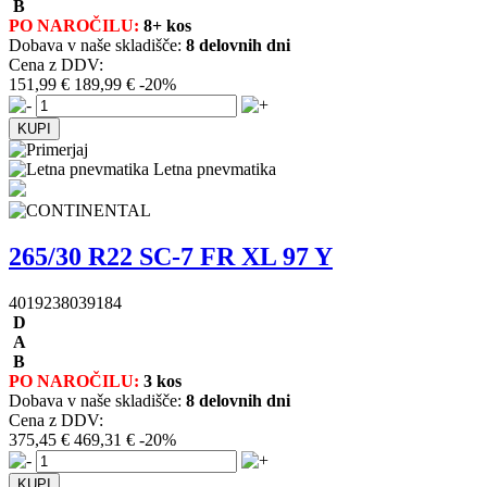
B
PO NAROČILU:
8+ kos
Dobava v naše skladišče:
8 delovnih dni
Cena z DDV:
151,99 €
189,99 €
-20%
Letna pnevmatika
265/30 R22 SC-7 FR XL 97 Y
4019238039184
D
A
B
PO NAROČILU:
3 kos
Dobava v naše skladišče:
8 delovnih dni
Cena z DDV:
375,45 €
469,31 €
-20%