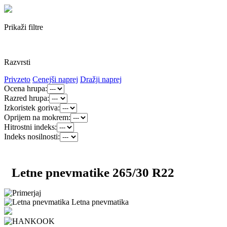
Prikaži filtre
Razvrsti
Privzeto
Cenejši naprej
Dražji naprej
Ocena hrupa:
Razred hrupa:
Izkoristek goriva:
Oprijem na mokrem:
Hitrostni indeks:
Indeks nosilnosti:
Letne pnevmatike 265/30 R22
Letna pnevmatika