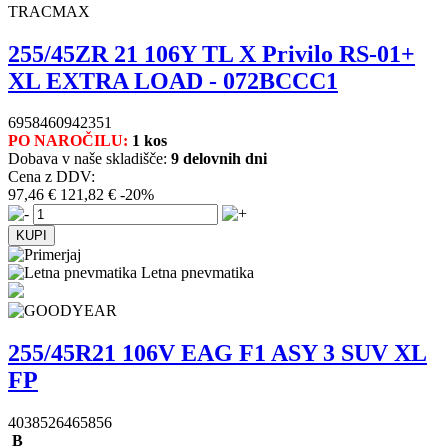
TRACMAX
255/45ZR 21 106Y TL X Privilo RS-01+
XL EXTRA LOAD - 072BCCC1
6958460942351
PO NAROČILU:
1 kos
Dobava v naše skladišče:
9 delovnih dni
Cena z DDV:
97,46 €
121,82 €
-20%
Letna pnevmatika
255/45R21 106V EAG F1 ASY 3 SUV XL
FP
4038526465856
B