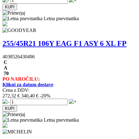
Letna pnevmatika
255/45R21 106Y EAG F1 ASY 6 XL FP
4038526430496
C
A
70
PO NAROČILU:
Klikni za datum dostave
Cena z DDV:
272,32 €
340,40 €
-20%
Letna pnevmatika