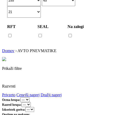
RFT
SEAL
Na zalogi
Domov
›
AVTO PNEVMATIKE
Prikaži filtre
Razvrsti
Privzeto
Cenejši naprej
Dražji naprej
Ocena hrupa:
Razred hrupa:
Izkoristek goriva:
Oprijem na mokrem: