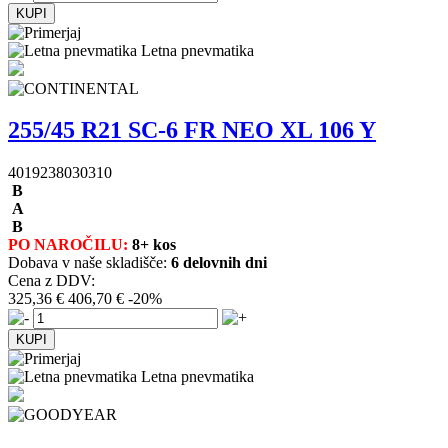
Letna pnevmatika
255/45 R21 SC-6 FR NEO XL 106 Y
4019238030310
B
A
B
PO NAROČILU:
8+ kos
Dobava v naše skladišče:
6 delovnih dni
Cena z DDV:
325,36 €
406,70 €
-20%
Letna pnevmatika