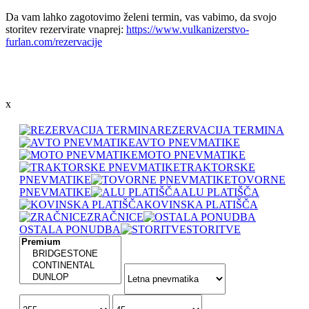
Da vam lahko zagotovimo želeni termin, vas vabimo, da svojo
storitev rezervirate vnaprej:
https://www.vulkanizerstvo-
furlan.com/rezervacije
x
REZERVACIJA TERMINA
AVTO PNEVMATIKE
MOTO PNEVMATIKE
TRAKTORSKE
PNEVMATIKE
TOVORNE
PNEVMATIKE
ALU PLATIŠČA
KOVINSKA PLATIŠČA
ZRAČNICE
OSTALA PONUDBA
STORITVE