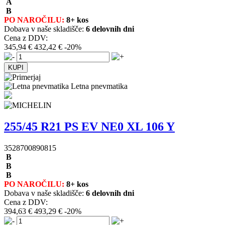
A
B
PO NAROČILU:
8+ kos
Dobava v naše skladišče:
6 delovnih dni
Cena z DDV:
345,94 €
432,42 €
-20%
Letna pnevmatika
255/45 R21 PS EV NE0 XL 106 Y
3528700890815
B
B
B
PO NAROČILU:
8+ kos
Dobava v naše skladišče:
6 delovnih dni
Cena z DDV:
394,63 €
493,29 €
-20%