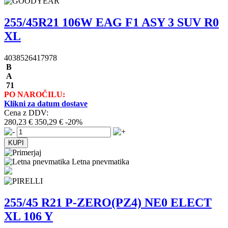
255/45R21 106W EAG F1 ASY 3 SUV R0
XL
4038526417978
B
A
71
PO NAROČILU:
Klikni za datum dostave
Cena z DDV:
280,23 €
350,29 €
-20%
Letna pnevmatika
255/45 R21 P-ZERO(PZ4) NE0 ELECT
XL 106 Y