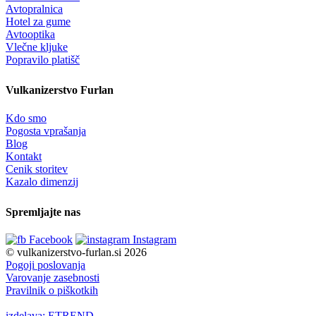
Avtopralnica
Hotel za gume
Avtooptika
Vlečne kljuke
Popravilo platišč
Vulkanizerstvo Furlan
Kdo smo
Pogosta vprašanja
Blog
Kontakt
Cenik storitev
Kazalo dimenzij
Spremljajte nas
Facebook
Instagram
© vulkanizerstvo-furlan.si 2026
Pogoji poslovanja
Varovanje zasebnosti
Pravilnik o piškotkih
izdelava: ETREND