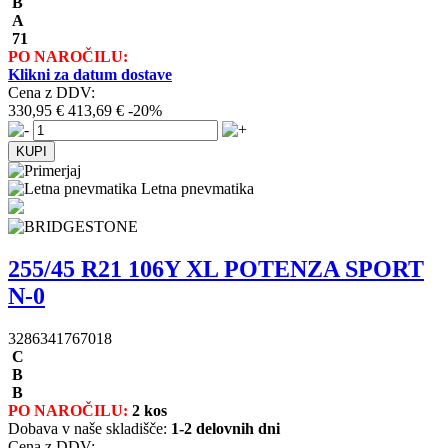
B
A
71
PO NAROČILU:
Klikni za datum dostave
Cena z DDV:
330,95 €
413,69 €
-20%
Letna pnevmatika
255/45 R21 106Y XL POTENZA SPORT
N-0
3286341767018
C
B
B
PO NAROČILU:
2 kos
Dobava v naše skladišče:
1-2 delovnih dni
Cena z DDV: