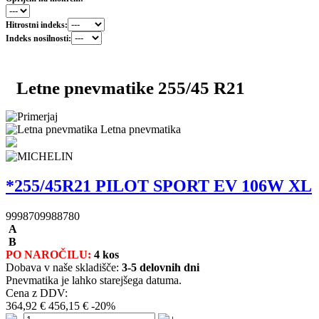
Hitrostni indeks:
Indeks nosilnosti:
Letne pnevmatike 255/45 R21
Letna pnevmatika
*255/45R21 PILOT SPORT EV 106W XL
9998709988780
A
B
PO NAROČILU:
4 kos
Dobava v naše skladišče:
3-5 delovnih dni
Pnevmatika je lahko starejšega datuma.
Cena z DDV:
364,92 €
456,15 €
-20%