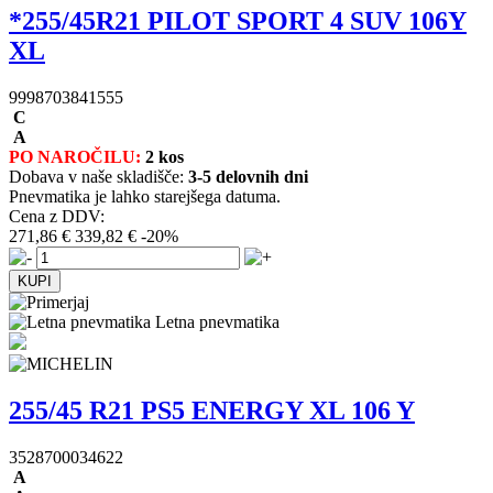
*255/45R21 PILOT SPORT 4 SUV 106Y
XL
9998703841555
C
A
PO NAROČILU:
2 kos
Dobava v naše skladišče:
3-5 delovnih dni
Pnevmatika je lahko starejšega datuma.
Cena z DDV:
271,86 €
339,82 €
-20%
Letna pnevmatika
255/45 R21 PS5 ENERGY XL 106 Y
3528700034622
A