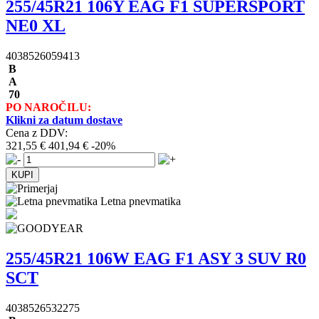
255/45R21 106Y EAG F1 SUPERSPORT
NE0 XL
4038526059413
B
A
70
PO NAROČILU:
Klikni za datum dostave
Cena z DDV:
321,55 €
401,94 €
-20%
Letna pnevmatika
255/45R21 106W EAG F1 ASY 3 SUV R0
SCT
4038526532275