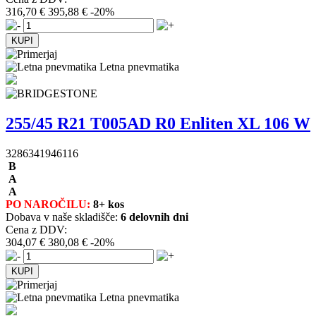
316,70 €
395,88 €
-20%
Letna pnevmatika
255/45 R21 T005AD R0 Enliten XL 106 W
3286341946116
B
A
A
PO NAROČILU:
8+ kos
Dobava v naše skladišče:
6 delovnih dni
Cena z DDV:
304,07 €
380,08 €
-20%
Letna pnevmatika