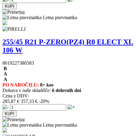
Letna pnevmatika
255/45 R21 P-ZERO(PZ4) R0 ELECT XL
106 W
8019227380583
B
A
A
PO NAROČILU:
8+ kos
Dobava v naše skladišče:
6 delovnih dni
Cena z DDV:
285,87 €
357,33 €
-20%
Letna pnevmatika