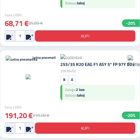
takoj
Dobava:
Cena z DDV:
68,71 €
85,89 €
-20%
Letna pnevmatika
255/35 R20 EAG F1 ASY 5* FP 97Y D24
20535402
B
A
2 kos
Zaloga:
takoj
Dobava:
Cena z DDV:
191,20 €
239,00 €
-20%