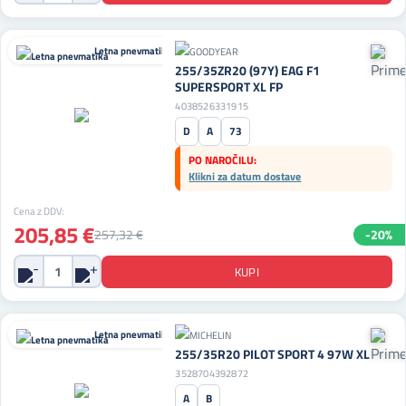
Letna pnevmatika
255/35ZR20 (97Y) EAG F1
SUPERSPORT XL FP
4038526331915
D
A
73
PO NAROČILU:
Klikni za datum dostave
Cena z DDV:
205,85 €
257,32 €
-20%
Letna pnevmatika
255/35R20 PILOT SPORT 4 97W XL
3528704392872
A
B