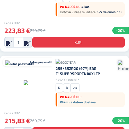
PO NAROČILU:
4 kos
Dobava v naše skladišče:
3-5 delovnih dni
Cena z DDV:
223,83 €
279,79 €
-20%
Letna pnevmatika
255/35ZR20 (97Y) EAG
F1SUPERSPORTNA0XLFP
5452000804587
D
B
73
PO NAROČILU:
Klikni za datum dostave
Cena z DDV:
215,83 €
269,79 €
-20%