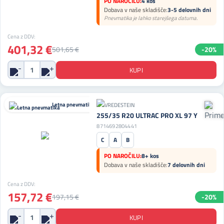
PO NAROČILU:
4 kos
Dobava v naše skladišče:
3-5 delovnih dni
Pnevmatika je lahko starejšega datuma.
Cena z DDV:
401,32 €
501,65 €
-20%
Letna pnevmatika
255/35 R20 ULTRAC PRO XL 97 Y
8714692804441
C
A
B
PO NAROČILU:
8+ kos
Dobava v naše skladišče:
7 delovnih dni
Cena z DDV:
157,72 €
197,15 €
-20%