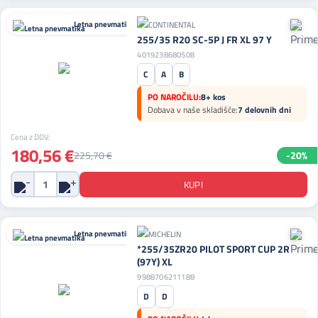
Letna pnevmatika
255/35 R20 SC-5P J FR XL 97 Y
4019238680508
C
A
B
PO NAROČILU:
8+ kos
Dobava v naše skladišče:
7 delovnih dni
Cena z DDV:
180,56 €
225,70 €
-20%
Letna pnevmatika
*255/35ZR20 PILOT SPORT CUP 2R
(97Y) XL
9988706211188
D
D