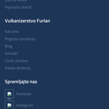
popravilo platišč
Vulkanizerstvo Furlan
kdo smo
pogosta vprašanja
blog
kontakt
cenik storitev
kazalo dimenzij
Spremljajte nas
Facebook
Instagram