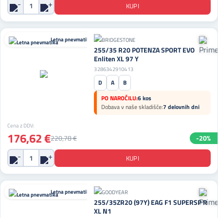
Letna pnevmatika
255/35 R20 POTENZA SPORT EVO
Enliten XL 97 Y
3286342910413
D
A
B
PO NAROČILU:
6 kos
Dobava v naše skladišče:
7 delovnih dni
Cena z DDV:
176,62 €
220,78 €
-20%
Letna pnevmatika
255/35ZR20 (97Y) EAG F1 SUPERSP R
XL N1