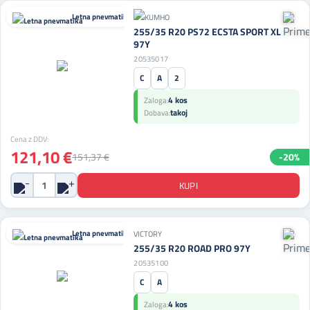
Letna pnevmatika
255/35 R20 PS72 ECSTA SPORT XL
97Y
20535017
C
A
2
4 kos
Zaloga:
takoj
Dobava:
Cena z DDV:
121,10 €
151,37 €
-20%
Letna pnevmatika
VICTORY
255/35 R20 ROAD PRO 97Y
20535100
C
A
4 kos
Zaloga: