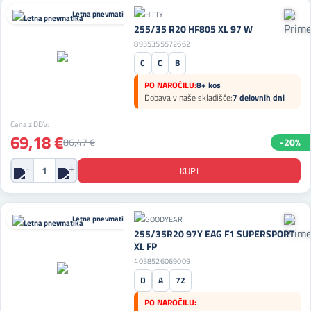
Letna pnevmatika
255/35 R20 HF805 XL 97 W
8935355572662
C
C
B
PO NAROČILU:
8+ kos
Dobava v naše skladišče:
7 delovnih dni
Cena z DDV:
69,18 €
86,47 €
-20%
Letna pnevmatika
255/35R20 97Y EAG F1 SUPERSPORT
XL FP
4038526069009
D
A
72
PO NAROČILU: