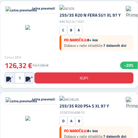
Letna pnevmatika
255/35 R20 N FERA SU1 XL 97 Y
8807622411007
C
B
A
PO NAROČILU:
8+ kos
Dobava v naše skladišče:
7 delovnih dni
Cena z DDV:
126,32 €
157,90 €
-20%
Letna pnevmatika
255/35 R20 PS4 S XL 97 Y
3528706468810
D
A
B
PO NAROČILU:
8+ kos
Dobava v naše skladišče:
7 delovnih dni