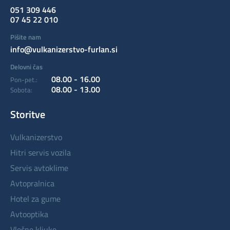
051 309 446
07 45 22 010
Pišite nam
info@vulkanizerstvo-furlan.si
Delovni čas
08.00 - 16.00
Pon-pet.:
08.00 - 13.00
Sobota:
Storitve
vulkanizerstvo
hitri servis vozila
servis avtoklime
avtopralnica
hotel za gume
avtooptika
vlečne kljuke