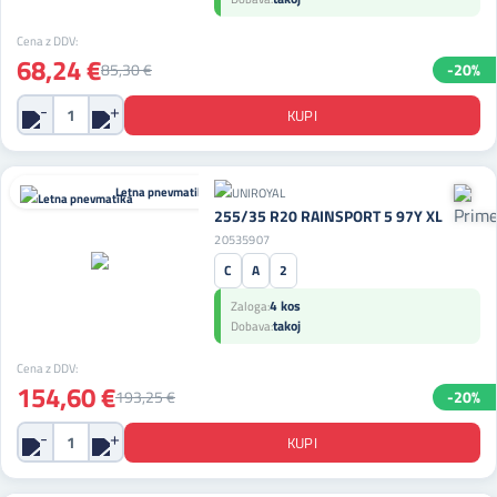
Cena z DDV:
68,24 €
85,30 €
-20%
Letna pnevmatika
255/35 R20 RAINSPORT 5 97Y XL
20535907
C
A
2
4 kos
Zaloga:
takoj
Dobava:
Cena z DDV:
154,60 €
193,25 €
-20%