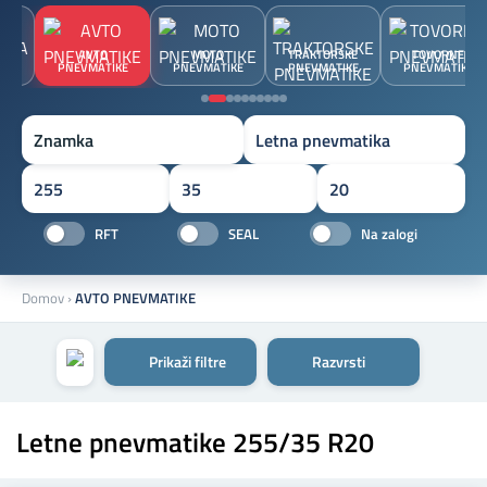
JA
AVTO
MOTO
TRAKTORSKE
TOVORNE
A
PNEVMATIKE
PNEVMATIKE
PNEVMATIKE
PNEVMATIKE
Znamka
RFT
SEAL
Na zalogi
Domov
›
AVTO PNEVMATIKE
Prikaži filtre
Razvrsti
Letne pnevmatike 255/35 R20