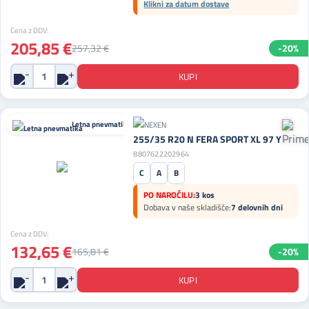
Klikni za datum dostave
Cena z DDV:
205,85 €
257,32 €
-20%
Letna pnevmatika
255/35 R20 N FERA SPORT XL 97 Y
8807622202964
C
A
B
PO NAROČILU:
3 kos
Dobava v naše skladišče:
7 delovnih dni
Cena z DDV:
132,65 €
165,81 €
-20%