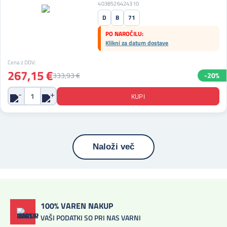
4038526424310
D
B
71
PO NAROČILU:
Klikni za datum dostave
Cena z DDV:
267,15 €
333,93 €
-20%
Naloži več
100% VAREN NAKUP
VAŠI PODATKI SO PRI NAS VARNI