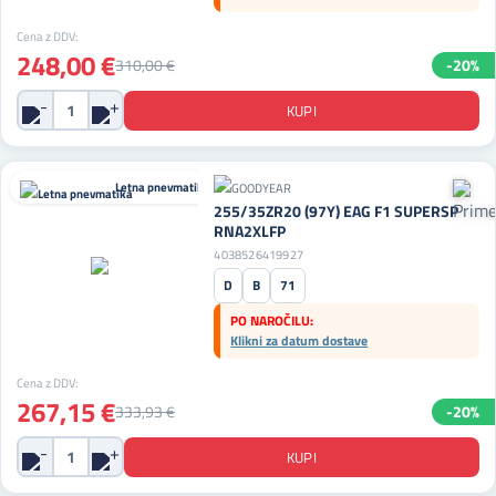
Cena z DDV:
248,00 €
310,00 €
-20%
Letna pnevmatika
255/35ZR20 (97Y) EAG F1 SUPERSP
RNA2XLFP
4038526419927
D
B
71
PO NAROČILU:
Klikni za datum dostave
Cena z DDV:
267,15 €
333,93 €
-20%