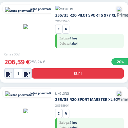
Letna pnevmatika
255/35 R20 PILOT SPORT 5 97Y XL
20535540
C
A
4 kos
Zaloga:
takoj
Dobava:
Cena z DDV:
206,59 €
258,24 €
-20%
Letna pnevmatika
LINGLONG
255/35 R20 SPORT MARSTER XL 97Y
20535901
C
A
4 kos
Zaloga:
takoj
Dobava: