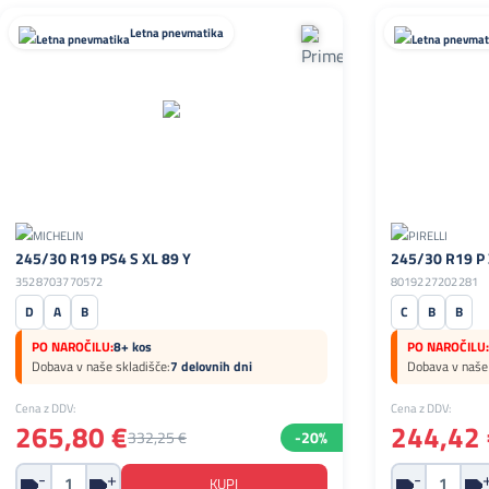
Letna pnevmatika
245/30 R19 PS4 S XL 89 Y
245/30 R19 P 
3528703770572
8019227202281
D
A
B
C
B
B
PO NAROČILU:
8+ kos
PO NAROČILU:
Dobava v naše skladišče:
7 delovnih dni
Dobava v naše 
Cena z DDV:
Cena z DDV:
265,80 €
244,42 
332,25 €
-20%