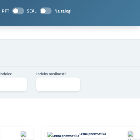
RFT
SEAL
Na zalogi
 indeks:
Indeks nosilnosti:
Letna pnevmatika