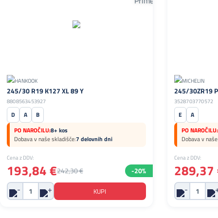
245/30 R19 K127 XL 89 Y
245/30ZR19 PI
8808563453927
3528703770572
D
A
B
E
A
PO NAROČILU:
8+ kos
PO NAROČILU:
Dobava v naše skladišče:
7 delovnih dni
Dobava v naše 
Cena z DDV:
Cena z DDV:
193,84 €
289,37 
242,30 €
-20%