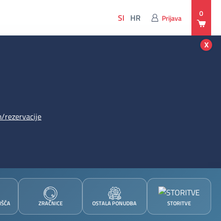
0
SI
HR
Prijava
x
/rezervacije
IŠČA
ZRAČNICE
OSTALA PONUDBA
STORITVE