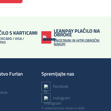
LEANPAY PLAČILO NA
ČILO S KARTICAMI
OBROKE
RCARD / VISA /
ENOSTAVNI IN HITRI OBROČNI
TRO
NAKUPI
stvo Furlan
Spremljajte nas
Facebook
šanja
Instagram
© vulkanizerstvo-furlan.si 2026