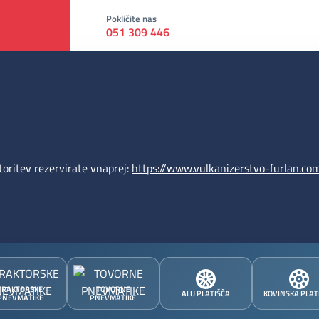
Pokličite nas
051 309 446
oritev rezervirate vnaprej:
https://www.vulkanizerstvo-furlan.com
TRAKTORSKE
TOVORNE
ALU PLATIŠČA
KOVINSKA PLAT
PNEVMATIKE
PNEVMATIKE