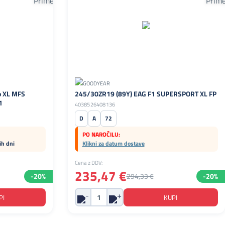
o XL MFS
245/30ZR19 (89Y) EAG F1 SUPERSPORT XL FP
1
4038526408136
D
A
72
PO NAROČILU:
ih dni
Klikni za datum dostave
Cena z DDV:
235,47 €
-20%
294,33 €
-20%