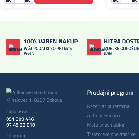
100% VAREN NAKUP
HITRA DOST
VAŠI PODATKI SO PRI NAS
IZDELKE ODPOŠLJE
VARNI
DAN
Prodajni program
Mihalovec 1, 8257 Dobova
rezervacija termina
Pokličite nas
avto pnevmatike
051 309 446
07 45 22 010
moto pnevmatike
traktorske pnevmatike
Pišite nam