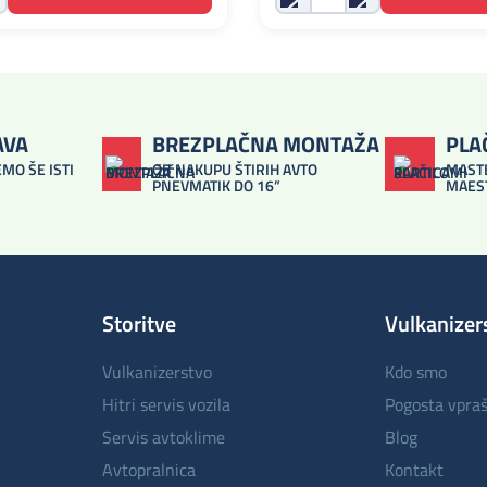
AVA
BREZPLAČNA MONTAŽA
PLA
MO ŠE ISTI
OB NAKUPU ŠTIRIH AVTO
MASTE
PNEVMATIK DO 16”
MAES
Storitve
Vulkanizer
vulkanizerstvo
kdo smo
hitri servis vozila
pogosta vpra
servis avtoklime
blog
avtopralnica
kontakt