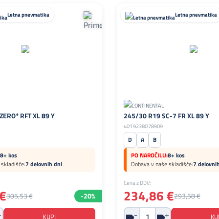
Letna pnevmatika
Letna pnevmatika
ZERO* RFT XL 89 Y
245/30 R19 SC-7 FR XL 89 Y
4019238078909
D
A
B
8+ kos
PO NAROČILU:
8+ kos
skladišče:
7 delovnih dni
Dobava v naše skladišče:
7 delovni
Cena z DDV:
€
234,86 €
305,53 €
-20%
293,58 €