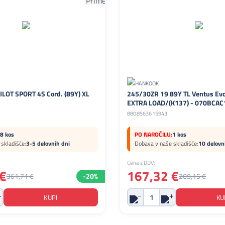
LOT SPORT 4S Cord. (89Y) XL
245/30ZR 19 89Y TL Ventus Ev
EXTRA LOAD/(K137) - 070BCAC
8808563615943
8 kos
PO NAROČILU:
1 kos
skladišče:
3-5 delovnih dni
Dobava v naše skladišče:
10 delovn
Cena z DDV:
€
167,32 €
361,71 €
-20%
209,15 €