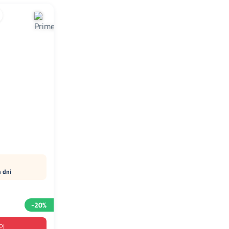
h dni
-20%