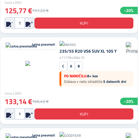
Cena z DDV:
125,77 €
157,22 €
-20%
Letna pnevmatika
235/55 R20 VS6 SUV XL 105 Y
4717784366470
C
A
B
PO NAROČILU:
8+ kos
Dobava v naše skladišče:
5 delovnih dni
Cena z DDV:
133,14 €
166,42 €
-20%
Letna pnevmatika