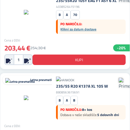
235/55R20 105Y EAG F1 ASY 6 XL
4038526415196
B
A
70
PO NAROČILU:
Klikni za datum dostave
Cena z DDV:
203,44 €
254,30 €
-20%
Letna pnevmatika
235/55 R20 K137A XL 105 W
8808563615691
B
A
B
PO NAROČILU:
8+ kos
Dobava v naše skladišče:
5 delovnih dni
Cena z DDV: