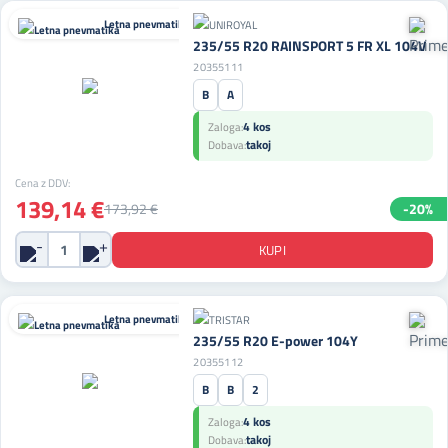
Letna pnevmatika
235/55 R20 RAINSPORT 5 FR XL 104V
20355111
B
A
4 kos
Zaloga:
takoj
Dobava:
Cena z DDV:
139,14 €
173,92 €
-20%
Letna pnevmatika
235/55 R20 E-power 104Y
20355112
B
B
2
4 kos
Zaloga:
takoj
Dobava: