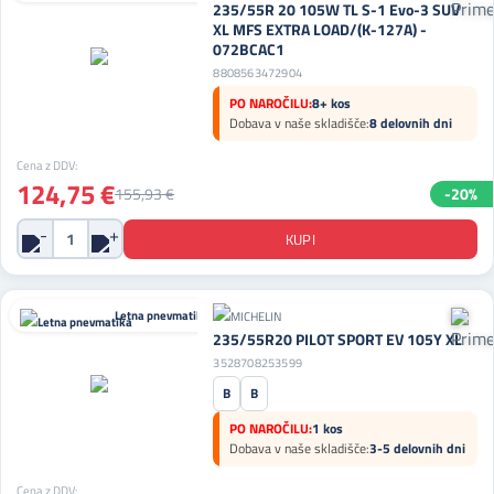
235/55R 20 105W TL S-1 Evo-3 SUV
XL MFS EXTRA LOAD/(K-127A) -
072BCAC1
8808563472904
PO NAROČILU:
8+ kos
Dobava v naše skladišče:
8 delovnih dni
Cena z DDV:
124,75 €
155,93 €
-20%
Letna pnevmatika
235/55R20 PILOT SPORT EV 105Y XL
3528708253599
B
B
PO NAROČILU:
1 kos
Dobava v naše skladišče:
3-5 delovnih dni
Cena z DDV: