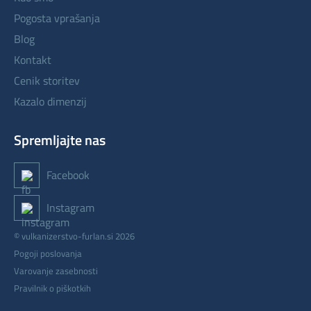
pogosta vprašanja
blog
kontakt
cenik storitev
kazalo dimenzij
Spremljajte nas
Facebook
Instagram
© vulkanizerstvo-furlan.si 2026
Pogoji poslovanja
Varovanje zasebnosti
Pravilnik o piškotkih