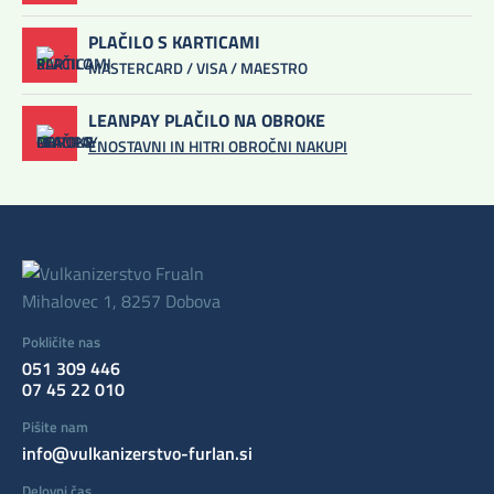
PLAČILO S KARTICAMI
MASTERCARD / VISA / MAESTRO
LEANPAY PLAČILO NA OBROKE
ENOSTAVNI IN HITRI OBROČNI NAKUPI
Mihalovec 1, 8257 Dobova
Pokličite nas
051 309 446
07 45 22 010
Pišite nam
info@vulkanizerstvo-furlan.si
Delovni čas