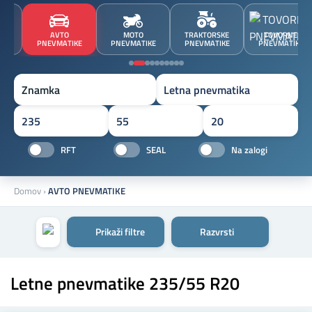
JA
AVTO
MOTO
TRAKTORSKE
TOVORNE
A
PNEVMATIKE
PNEVMATIKE
PNEVMATIKE
PNEVMATIKE
Znamka
RFT
SEAL
Na zalogi
Domov
›
AVTO PNEVMATIKE
Prikaži filtre
Razvrsti
Letne pnevmatike 235/55 R20