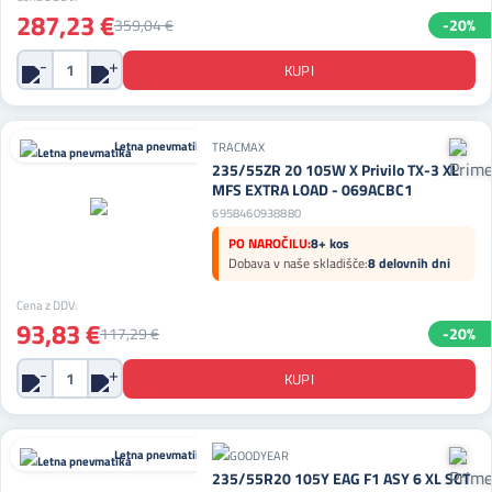
287,23 €
359,04 €
-20%
Letna pnevmatika
TRACMAX
235/55ZR 20 105W X Privilo TX-3 XL
MFS EXTRA LOAD - 069ACBC1
6958460938880
PO NAROČILU:
8+ kos
Dobava v naše skladišče:
8 delovnih dni
Cena z DDV:
93,83 €
117,29 €
-20%
Letna pnevmatika
235/55R20 105Y EAG F1 ASY 6 XL SCT