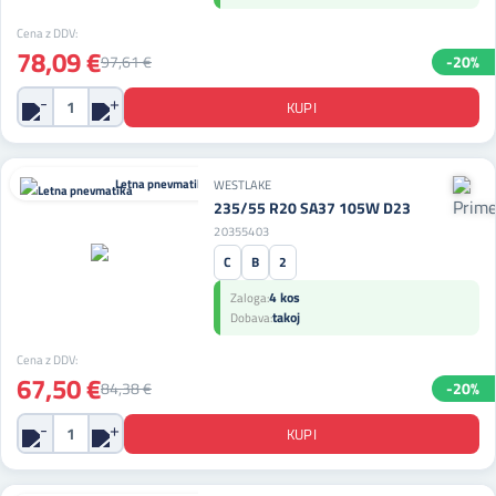
Cena z DDV:
78,09 €
97,61 €
-20%
Letna pnevmatika
WESTLAKE
235/55 R20 SA37 105W D23
20355403
C
B
2
4 kos
Zaloga:
takoj
Dobava:
Cena z DDV:
67,50 €
84,38 €
-20%