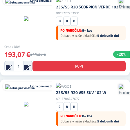
Letna pnevmatika
235/55 R20 SCORPION VERDE 102 V
8019227253931
B
B
B
PO NAROČILU:
8+ kos
Dobava v naše skladišče:
5 delovnih dni
Cena z DDV:
193,07 €
241,33 €
-20%
Letna pnevmatika
235/55 R20 VS5 SUV 102 W
4717784347677
C
A
B
PO NAROČILU:
8+ kos
Dobava v naše skladišče:
5 delovnih dni