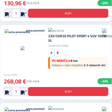
130,96 €
163,70 €
-20%
Letna pnevmatika
235/55R20 PILOT SPORT 4 SUV 105W
XL
3528709210980
A
B
PO NAROČILU:
8 kos
Dobava v naše skladišče:
3-5 delovnih dni
Cena z DDV:
268,08 €
335,10 €
-20%
Letna pnevmatika