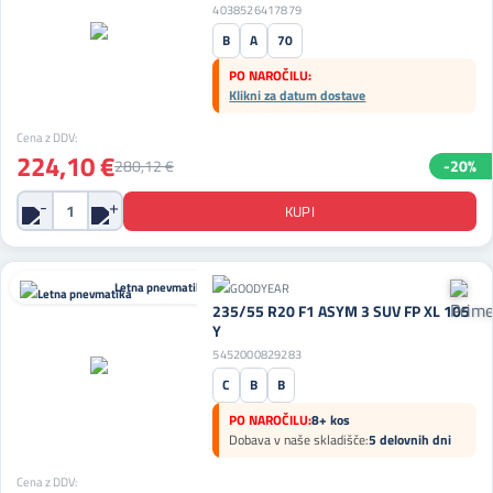
4038526417879
B
A
70
PO NAROČILU:
Klikni za datum dostave
Cena z DDV:
224,10 €
280,12 €
-20%
Letna pnevmatika
235/55 R20 F1 ASYM 3 SUV FP XL 105
Y
5452000829283
C
B
B
PO NAROČILU:
8+ kos
Dobava v naše skladišče:
5 delovnih dni
Cena z DDV: