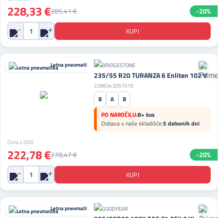
228,33 €
285,41 €
-20%
Letna pnevmatika
235/55 R20 TURANZA 6 Enliten 102 V
3286342057019
B
A
B
PO NAROČILU:
8+ kos
Dobava v naše skladišče:
5 delovnih dni
Cena z DDV:
222,78 €
278,47 €
-20%
Letna pnevmatika