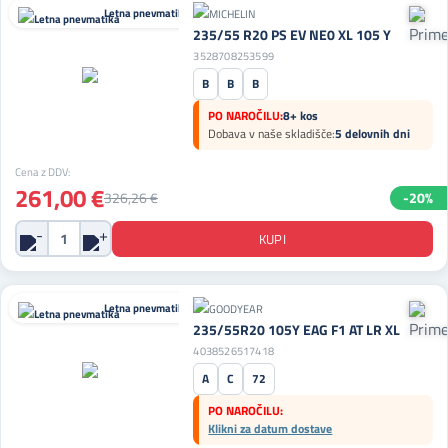
Letna pnevmatika
235/55 R20 PS EV NE0 XL 105 Y
3528708253599
B
B
B
PO NAROČILU:
8+ kos
Dobava v naše skladišče:
5 delovnih dni
Cena z DDV:
261,00 €
326,26 €
-20%
Letna pnevmatika
235/55R20 105Y EAG F1 AT LR XL
4038526517418
A
C
72
PO NAROČILU:
Klikni za datum dostave