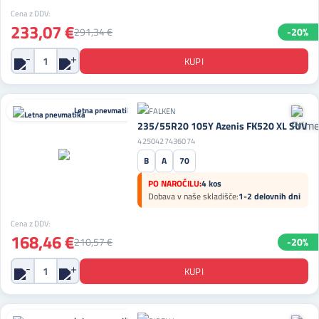
Cena z DDV:
233,07 €
291,34 €
-20%
Letna pnevmatika
235/55R20 105Y Azenis FK520 XL SUV
4250427436074
B
A
70
PO NAROČILU:
4 kos
Dobava v naše skladišče:
1-2 delovnih dni
Cena z DDV:
168,46 €
210,57 €
-20%