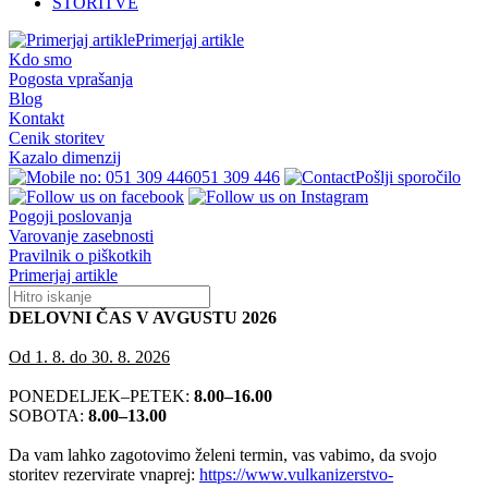
STORITVE
Primerjaj artikle
Kdo smo
Pogosta vprašanja
Blog
Kontakt
Cenik storitev
Kazalo dimenzij
051 309 446
Pošlji sporočilo
Pogoji poslovanja
Varovanje zasebnosti
Pravilnik o piškotkih
Primerjaj artikle
DELOVNI ČAS V AVGUSTU 2026
Od 1. 8. do 30. 8. 2026
PONEDELJEK–PETEK:
8.00–16.00
SOBOTA:
8.00–13.00
Da vam lahko zagotovimo želeni termin, vas vabimo, da svojo
storitev rezervirate vnaprej:
https://www.vulkanizerstvo-