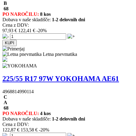
B
68
PO NAROČILU:
8 kos
Dobava v naše skladišče:
1-2 delovnih dni
Cena z DDV:
97,93 €
122,41 €
-20%
Letna pnevmatika
225/55 R17 97W YOKOHAMA AE61
4968814990114
C
A
68
PO NAROČILU:
4 kos
Dobava v naše skladišče:
1-2 delovnih dni
Cena z DDV:
122,87 €
153,58 €
-20%