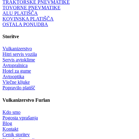
TRAKTORSKE PNEVMATIKE
TOVORNE PNEVMATIKE
ALU PLATIŠČA
KOVINSKA PLATIŠČA
OSTALA PONUDBA
Storitve
Vulkanizerstvo
Hitri servis vozila
Servis avtoklime
Avtopralnica
Hotel za gume
Avtooptika
Vlečne kljuke
Popravilo platišč
Vulkanizerstvo Furlan
Kdo smo
Pogosta vprašanja
Blog
Kontakt
Cenik storitev