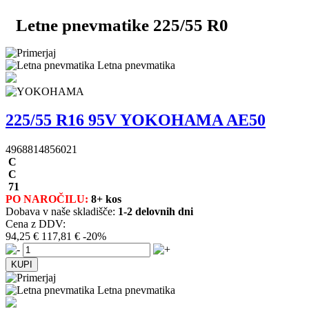
Letne pnevmatike 225/55 R0
Letna pnevmatika
225/55 R16 95V YOKOHAMA AE50
4968814856021
C
C
71
PO NAROČILU:
8+ kos
Dobava v naše skladišče:
1-2 delovnih dni
Cena z DDV:
94,25 €
117,81 €
-20%
Letna pnevmatika