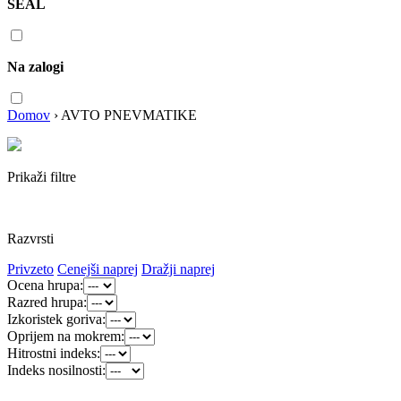
SEAL
Na zalogi
Domov
›
AVTO PNEVMATIKE
Prikaži filtre
Razvrsti
Privzeto
Cenejši naprej
Dražji naprej
Ocena hrupa:
Razred hrupa:
Izkoristek goriva:
Oprijem na mokrem:
Hitrostni indeks:
Indeks nosilnosti: