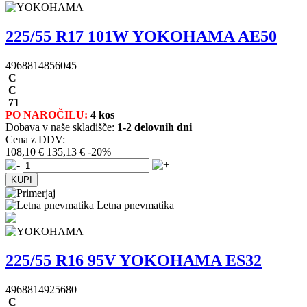
225/55 R17 101W YOKOHAMA AE50
4968814856045
C
C
71
PO NAROČILU:
4 kos
Dobava v naše skladišče:
1-2 delovnih dni
Cena z DDV:
108,10 €
135,13 €
-20%
Letna pnevmatika
225/55 R16 95V YOKOHAMA ES32
4968814925680
C