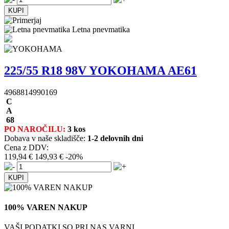
Letna pnevmatika
225/55 R18 98V YOKOHAMA AE61
4968814990169
C
A
68
PO NAROČILU:
3 kos
Dobava v naše skladišče:
1-2 delovnih dni
Cena z DDV:
119,94 €
149,93 €
-20%
100% VAREN NAKUP
VAŠI PODATKI SO PRI NAS VARNI