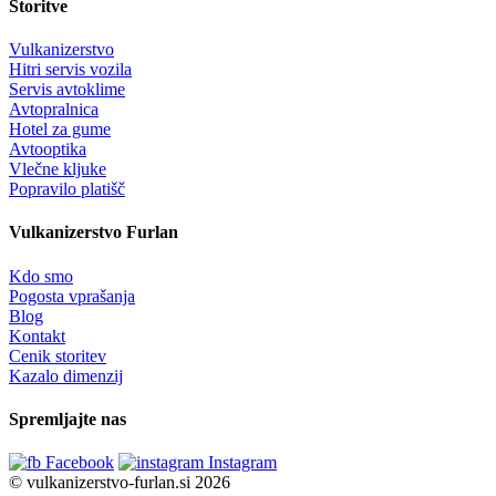
Storitve
Vulkanizerstvo
Hitri servis vozila
Servis avtoklime
Avtopralnica
Hotel za gume
Avtooptika
Vlečne kljuke
Popravilo platišč
Vulkanizerstvo Furlan
Kdo smo
Pogosta vprašanja
Blog
Kontakt
Cenik storitev
Kazalo dimenzij
Spremljajte nas
Facebook
Instagram
© vulkanizerstvo-furlan.si 2026