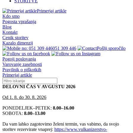
STORITVE
Primerjaj artikle
Kdo smo
Pogosta vprašanja
Blog
Kontakt
Cenik storitev
Kazalo dimenzij
051 309 446
Pošlji sporočilo
Pogoji poslovanja
Varovanje zasebnosti
Pravilnik o piškotkih
Primerjaj artikle
DELOVNI ČAS V AVGUSTU 2026
Od 1. 8. do 30. 8. 2026
PONEDELJEK–PETEK:
8.00–16.00
SOBOTA:
8.00–13.00
Da vam lahko zagotovimo želeni termin, vas vabimo, da svojo
storitev rezervirate vnaprej:
https://www.vulkanizerstvo-