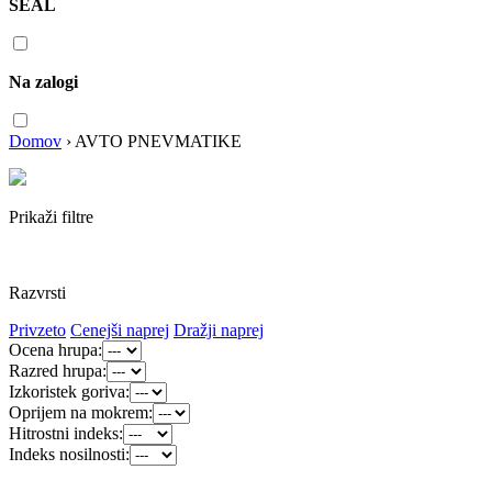
SEAL
Na zalogi
Domov
›
AVTO PNEVMATIKE
Prikaži filtre
Razvrsti
Privzeto
Cenejši naprej
Dražji naprej
Ocena hrupa:
Razred hrupa:
Izkoristek goriva:
Oprijem na mokrem:
Hitrostni indeks:
Indeks nosilnosti: