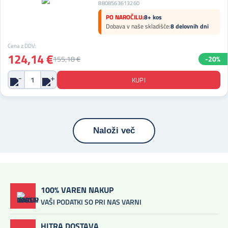
8808563613260
PO NAROČILU:
8+ kos
Dobava v naše skladišče:
8 delovnih dni
Cena z DDV:
124,14 €
155,18 €
-20%
Naloži več
100% VAREN NAKUP
VAŠI PODATKI SO PRI NAS VARNI
HITRA DOSTAVA