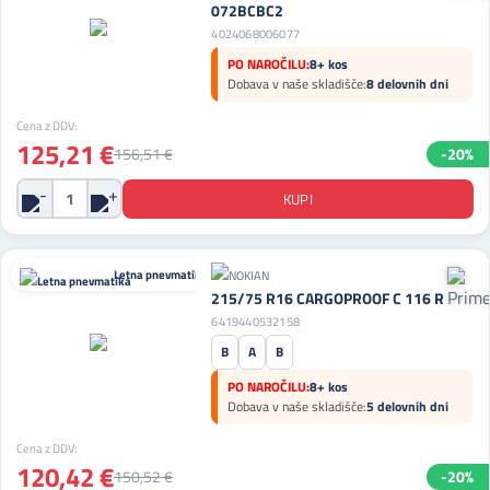
072BCBC2
4024068006077
PO NAROČILU:
8+ kos
Dobava v naše skladišče:
8 delovnih dni
Cena z DDV:
125,21 €
156,51 €
-20%
Letna pnevmatika
215/75 R16 CARGOPROOF C 116 R
6419440532158
B
A
B
PO NAROČILU:
8+ kos
Dobava v naše skladišče:
5 delovnih dni
Cena z DDV:
120,42 €
150,52 €
-20%