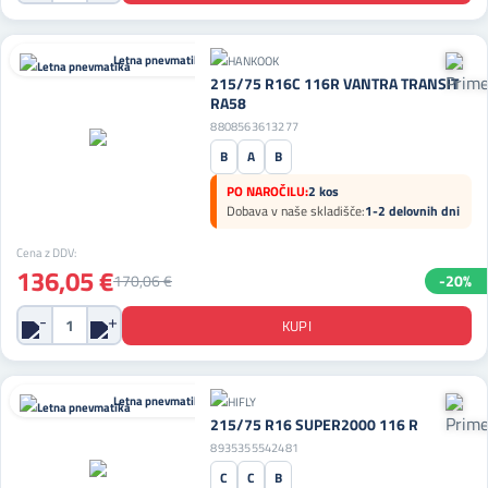
Letna pnevmatika
215/75 R16C 116R VANTRA TRANSIT
RA58
8808563613277
B
A
B
PO NAROČILU:
2 kos
Dobava v naše skladišče:
1-2 delovnih dni
Cena z DDV:
136,05 €
170,06 €
-20%
Letna pnevmatika
215/75 R16 SUPER2000 116 R
8935355542481
C
C
B