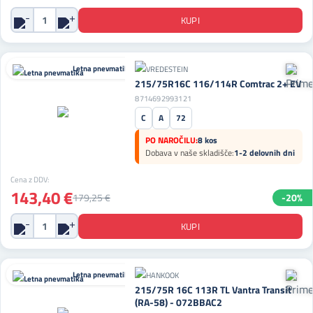
Letna pnevmatika
215/75R16C 116/114R Comtrac 2+ EV
8714692993121
C
A
72
PO NAROČILU:
8 kos
Dobava v naše skladišče:
1-2 delovnih dni
Cena z DDV:
143,40 €
179,25 €
-20%
Letna pnevmatika
215/75R 16C 113R TL Vantra Transit
(RA-58) - 072BBAC2