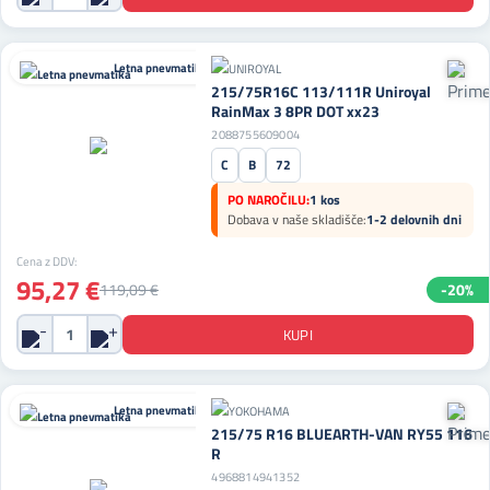
Letna pnevmatika
215/75R16C 113/111R Uniroyal
RainMax 3 8PR DOT xx23
2088755609004
C
B
72
PO NAROČILU:
1 kos
Dobava v naše skladišče:
1-2 delovnih dni
Cena z DDV:
95,27 €
119,09 €
-20%
Letna pnevmatika
215/75 R16 BLUEARTH-VAN RY55 116
R
4968814941352