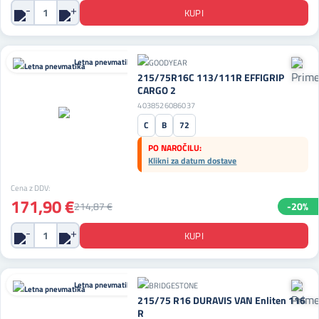
Letna pnevmatika
215/75R16C 113/111R EFFIGRIP
CARGO 2
4038526086037
C
B
72
PO NAROČILU:
Klikni za datum dostave
Cena z DDV:
171,90 €
214,87 €
-20%
Letna pnevmatika
215/75 R16 DURAVIS VAN Enliten 116
R