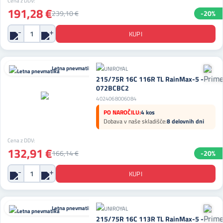
Cena z DDV:
191,28 €
239,10 €
-20%
Letna pnevmatika
215/75R 16C 116R TL RainMax-5 -
072BCBC2
4024068006084
PO NAROČILU:
4 kos
Dobava v naše skladišče:
8 delovnih dni
Cena z DDV:
132,91 €
166,14 €
-20%
Letna pnevmatika
215/75R 16C 113R TL RainMax-5 -