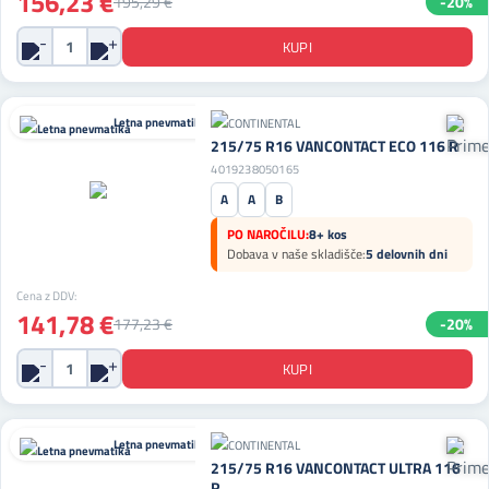
156,23 €
195,29 €
-20%
Letna pnevmatika
215/75 R16 VANCONTACT ECO 116 R
4019238050165
A
A
B
PO NAROČILU:
8+ kos
Dobava v naše skladišče:
5 delovnih dni
Cena z DDV:
141,78 €
177,23 €
-20%
Letna pnevmatika
215/75 R16 VANCONTACT ULTRA 116
R