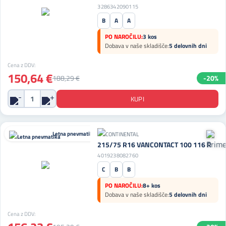
3286342090115
B
A
A
PO NAROČILU:
3 kos
Dobava v naše skladišče:
5 delovnih dni
Cena z DDV:
150,64 €
188,29 €
-20%
Letna pnevmatika
215/75 R16 VANCONTACT 100 116 R
4019238082760
C
B
B
PO NAROČILU:
8+ kos
Dobava v naše skladišče:
5 delovnih dni
Cena z DDV: