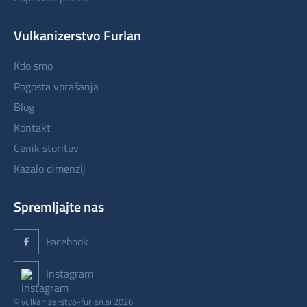
Vulkanizerstvo Furlan
kdo smo
pogosta vprašanja
blog
kontakt
cenik storitev
kazalo dimenzij
Spremljajte nas
Facebook
Instagram
© vulkanizerstvo-furlan.si 2026