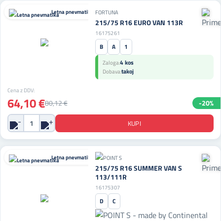
Letna pnevmatika
FORTUNA
215/75 R16 EURO VAN 113R
16175261
B
A
1
4 kos
Zaloga:
takoj
Dobava:
Cena z DDV:
64,10 €
80,12 €
-20%
Letna pnevmatika
215/75 R16 SUMMER VAN S
113/111R
16175307
D
C