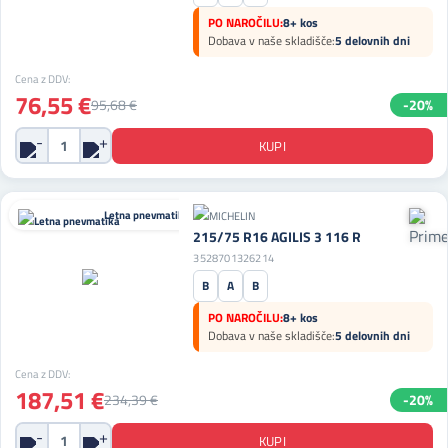
PO NAROČILU:
8+ kos
Dobava v naše skladišče:
5 delovnih dni
Cena z DDV:
76,55 €
95,68 €
-20%
Letna pnevmatika
215/75 R16 AGILIS 3 116 R
3528701326214
B
A
B
PO NAROČILU:
8+ kos
Dobava v naše skladišče:
5 delovnih dni
Cena z DDV:
187,51 €
234,39 €
-20%