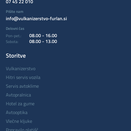
07 45 22 010
Pišite nam
info@vulkanizerstvo-furlan.si
Delovni čas
08.00 - 16.00
Pon-pet.:
08.00 - 13.00
Sobota:
Storitve
vulkanizerstvo
hitri servis vozila
servis avtoklime
avtopralnica
hotel za gume
avtooptika
vlečne kljuke
popravilo platišč