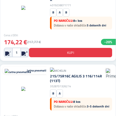
4019238071771
B
A
B
PO NAROČILU:
8+ kos
Dobava v naše skladišče:
5 delovnih dni
Cena z DDV:
174,22 €
217,77 €
-20%
Letna pnevmatika
215/75R16C AGILIS 3 116/114R
(113T)
3528701326214
B
A
PO NAROČILU:
8 kos
Dobava v naše skladišče:
3-5 delovnih dni