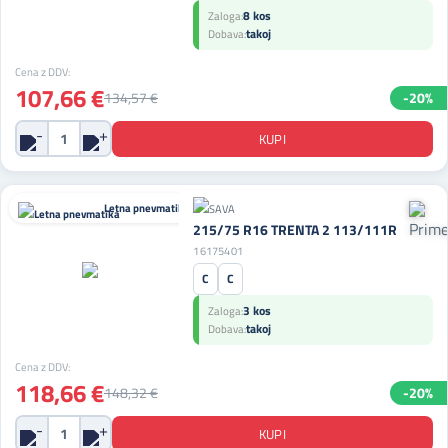
8 kos
Zaloga:
takoj
Dobava:
Cena z DDV:
107,66 €
134,57 €
-20%
Letna pnevmatika
215/75 R16 TRENTA 2 113/111R
16175401
C
C
3 kos
Zaloga:
takoj
Dobava:
Cena z DDV:
118,66 €
148,32 €
-20%