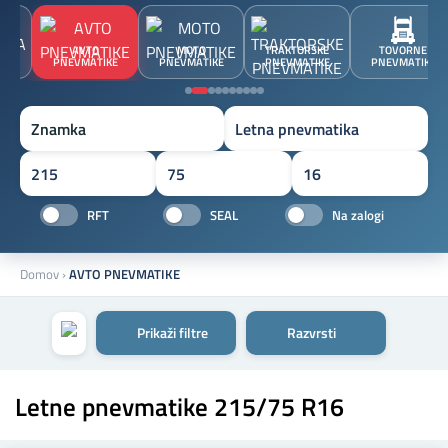
JA
AVTO
MOTO
TRAKTORSKE
TOVORNE
A
PNEVMATIKE
PNEVMATIKE
PNEVMATIKE
PNEVMATIKE
Znamka
RFT
SEAL
Na zalogi
Domov
›
AVTO PNEVMATIKE
Prikaži filtre
Razvrsti
Letne pnevmatike 215/75 R16