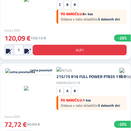
C
B
B
PO NAROČILU:
8+ kos
Dobava v naše skladišče:
5 delovnih dni
Cena z DDV:
120,09 €
150,12 €
-20%
Letna pnevmatika
215/75 R16 FULL POWER PT835 116 R
8680830022278
C
A
B
PO NAROČILU:
1 kos
Dobava v naše skladišče:
5 delovnih dni
Cena z DDV:
72,72 €
90,89 €
-20%