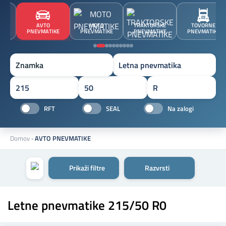
JA
AVTO
MOTO
TRAKTORSKE
TOVORNE
A
PNEVMATIKE
PNEVMATIKE
PNEVMATIKE
PNEVMATIKE
Znamka
RFT
SEAL
Na zalogi
Domov
›
AVTO PNEVMATIKE
Prikaži filtre
Razvrsti
Letne pnevmatike 215/50 R0