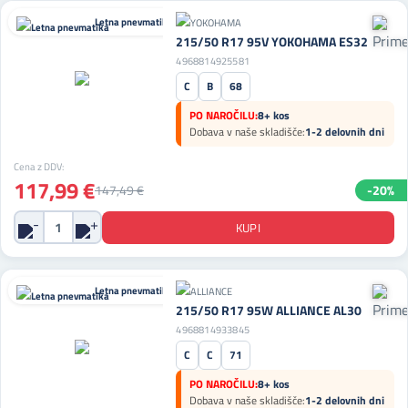
Letna pnevmatika
215/50 R17 95V YOKOHAMA ES32
4968814925581
C
B
68
PO NAROČILU:
8+ kos
Dobava v naše skladišče:
1-2 delovnih dni
Cena z DDV:
117,99 €
147,49 €
-20%
Letna pnevmatika
215/50 R17 95W ALLIANCE AL30
4968814933845
C
C
71
PO NAROČILU:
8+ kos
Dobava v naše skladišče:
1-2 delovnih dni