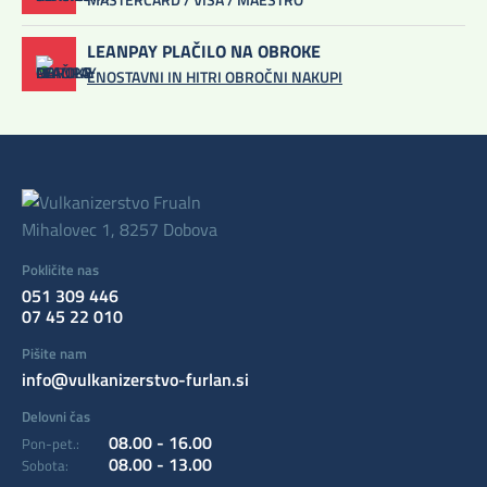
LEANPAY PLAČILO NA OBROKE
ENOSTAVNI IN HITRI OBROČNI NAKUPI
Mihalovec 1, 8257 Dobova
Pokličite nas
051 309 446
07 45 22 010
Pišite nam
info@vulkanizerstvo-furlan.si
Delovni čas
08.00 - 16.00
Pon-pet.:
08.00 - 13.00
Sobota: