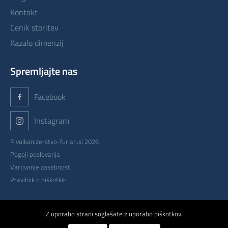
kontakt
cenik storitev
kazalo dimenzij
Spremljajte nas
Facebook
Instagram
© vulkanizerstvo-furlan.si 2026
Pogoji poslovanja
Varovanje zasebnosti
Pravilnik o piškotkih
izdelava: ETREND
Z uporabo strani soglašate z uporabo piškotkov.