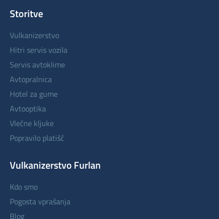
Storitve
vulkanizerstvo
hitri servis vozila
servis avtoklime
avtopralnica
hotel za gume
avtooptika
vlečne kljuke
popravilo platišč
Vulkanizerstvo Furlan
kdo smo
pogosta vprašanja
blog