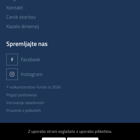
kontakt
cenik storitev
kazalo dimenzij
Spremljajte nas
Facebook
Instagram
© vulkanizerstvo-furlan.si 2026
Pogoji poslovanja
Varovanje zasebnosti
Pravilnik o piškotkih
izdelava: ETREND
Z uporabo strani soglašate z uporabo piškotkov.