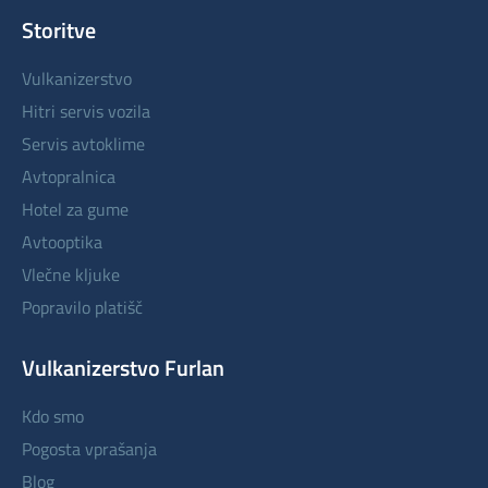
Storitve
vulkanizerstvo
hitri servis vozila
servis avtoklime
avtopralnica
hotel za gume
avtooptika
vlečne kljuke
popravilo platišč
Vulkanizerstvo Furlan
kdo smo
pogosta vprašanja
blog