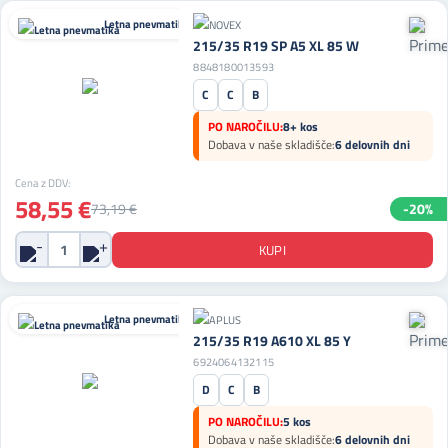
Letna pnevmatika
215/35 R19 SP A5 XL 85 W
8848180013593
C
C
B
PO NAROČILU:
8+ kos
Dobava v naše skladišče:
6 delovnih dni
Cena z DDV:
58,55 €
73,19 €
-20%
Letna pnevmatika
215/35 R19 A610 XL 85 Y
6924064132115
D
C
B
PO NAROČILU:
5 kos
Dobava v naše skladišče:
6 delovnih dni