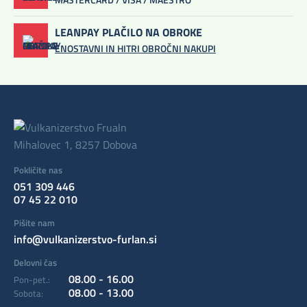
LEANPAY PLAČILO NA OBROKE
ENOSTAVNI IN HITRI OBROČNI NAKUPI
Mihalovec 1, 8257 Dobova
Pokličite nas
051 309 446
07 45 22 010
Pišite nam
info@vulkanizerstvo-furlan.si
Delovni čas
08.00 - 16.00
Pon-pet.:
08.00 - 13.00
Sobota: