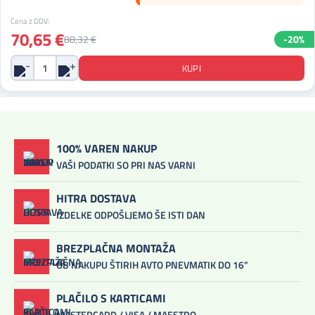
Cena z DDV:
70,65 €
88,32 €
-20%
100% VAREN NAKUP
VAŠI PODATKI SO PRI NAS VARNI
HITRA DOSTAVA
IZDELKE ODPOŠLJEMO ŠE ISTI DAN
BREZPLAČNA MONTAŽA
OB NAKUPU ŠTIRIH AVTO PNEVMATIK DO 16”
PLAČILO S KARTICAMI
MASTERCARD / VISA / MAESTRO