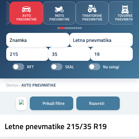
JA
AVTO
MOTO
TRAKTORSKE
TOVORNE
A
PNEVMATIKE
PNEVMATIKE
PNEVMATIKE
PNEVMATIKE
Znamka
RFT
SEAL
Na zalogi
Domov
›
AVTO PNEVMATIKE
Prikaži filtre
Razvrsti
Letne pnevmatike 215/35 R19