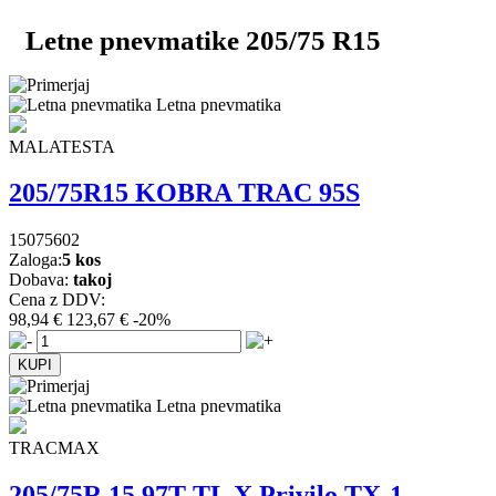
Letne pnevmatike 205/75 R15
Letna pnevmatika
MALATESTA
205/75R15 KOBRA TRAC 95S
15075602
Zaloga:
5 kos
Dobava:
takoj
Cena z DDV:
98,94 €
123,67 €
-20%
Letna pnevmatika
TRACMAX
205/75R 15 97T TL X Privilo TX-1 -