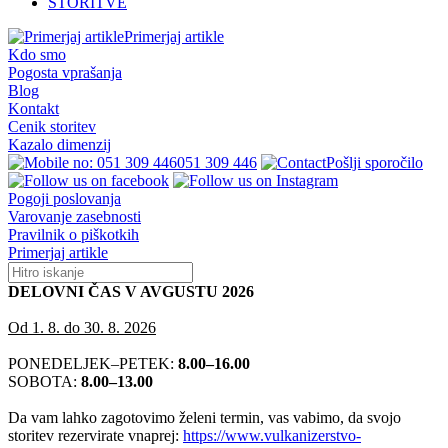
STORITVE
Primerjaj artikle
Kdo smo
Pogosta vprašanja
Blog
Kontakt
Cenik storitev
Kazalo dimenzij
051 309 446
Pošlji sporočilo
Pogoji poslovanja
Varovanje zasebnosti
Pravilnik o piškotkih
Primerjaj artikle
DELOVNI ČAS V AVGUSTU 2026
Od 1. 8. do 30. 8. 2026
PONEDELJEK–PETEK:
8.00–16.00
SOBOTA:
8.00–13.00
Da vam lahko zagotovimo želeni termin, vas vabimo, da svojo
storitev rezervirate vnaprej:
https://www.vulkanizerstvo-