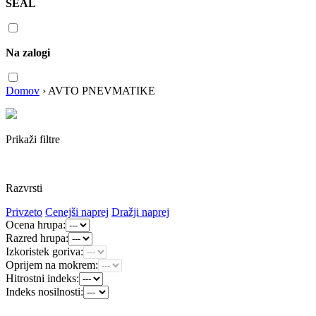
SEAL
Na zalogi
Domov
›
AVTO PNEVMATIKE
Prikaži filtre
Razvrsti
Privzeto
Cenejši naprej
Dražji naprej
Ocena hrupa:
Razred hrupa:
Izkoristek goriva:
Oprijem na mokrem:
Hitrostni indeks:
Indeks nosilnosti: