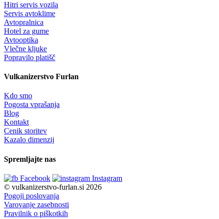
Hitri servis vozila
Servis avtoklime
Avtopralnica
Hotel za gume
Avtooptika
Vlečne kljuke
Popravilo platišč
Vulkanizerstvo Furlan
Kdo smo
Pogosta vprašanja
Blog
Kontakt
Cenik storitev
Kazalo dimenzij
Spremljajte nas
Facebook
Instagram
© vulkanizerstvo-furlan.si 2026
Pogoji poslovanja
Varovanje zasebnosti
Pravilnik o piškotkih